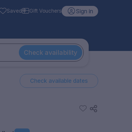
Sign in
Saved
Gift Vouchers
Check availability
Check available dates