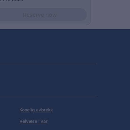
Reserve now
Koselig avbrekk
Velvære i var