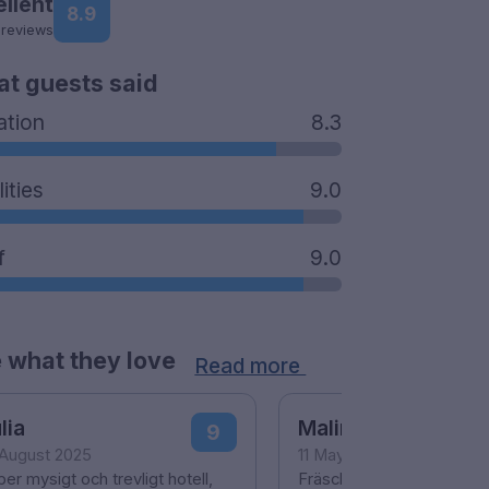
ellent
8.9
 reviews
t guests said
ation
8.3
lities
9.0
f
9.0
 what they love
Read more
lia
Malin
9
 August 2025
11 May 2025
er mysigt och trevligt hotell,
Fräscht & trevligt hotell. F