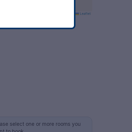
Leaflet
ease select one or more rooms you
nt to book