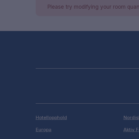
Please try modifying your room quant
Hotellopphold
Nordis
Europa
Aktiv F