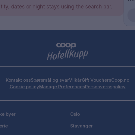
ity, dates or night stays using the search bar.
Kontakt oss
Spørsmål og svar
Vilkår
Gift Vouchers
Coop.no
Cookie policy
Manage Preferences
Personvernspolicy
ke byer
Oslo
erie
Stavanger