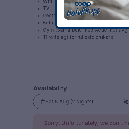
Wifi
TV
Restaurant (kun lunsj mandag til fre
Betalparkering (140 SEK per dag)
Gym (Samarbeid med Actic mot avgif
Tilrettelagt for rullestolbrukere
Availability
Sat 8 Aug (2 Nights)
Sorry! Unfortunately, we don't ha