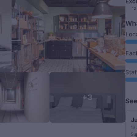
Exc
12
Wha
Loc
Faci
Staf
+3
See
Ju
19
Sup