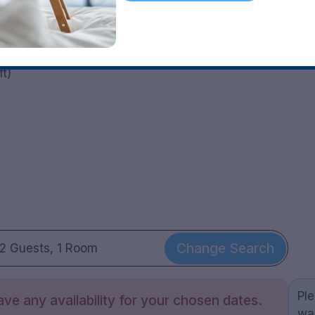
dag)
t)
Change Search
2 Guests, 1 Room
Pl
ve any availability for your chosen dates.
wa