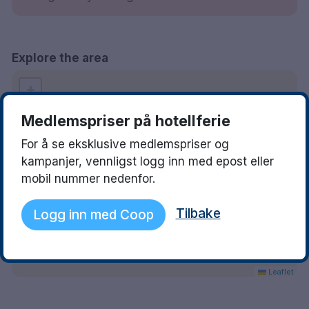
Explore the area
+
−
Medlemspriser på hotellferie
For å se eksklusive medlemspriser og
kampanjer, vennligst logg inn med epost eller
Show on Map
mobil nummer nedenfor.
Tilbake
Logg inn med Coop
Leaflet