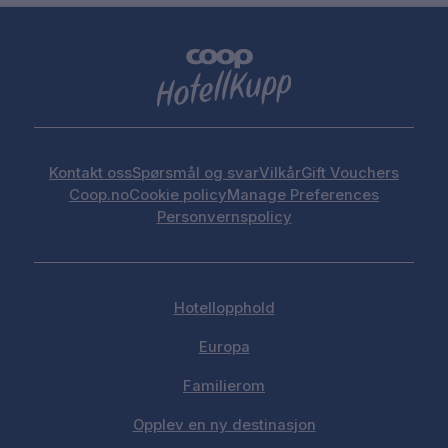
Kontakt oss
Spørsmål og svar
Vilkår
Gift Vouchers
Coop.no
Cookie policy
Manage Preferences
Personvernspolicy
Hotellopphold
Europa
Familierom
Opplev en ny destinasjon