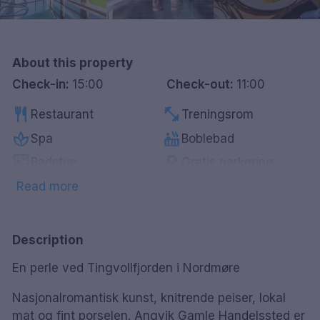
Göteborg
Hele Danmark
About this property
Check-in:
15:00
Check-out:
11:00
Done
restaurant
fitness_center
Restaurant
Treningsrom
spa
hot_tub
Spa
Boblebad
sauna
local_parking
Badstue
Gratis parkering
accessible
pets
HC-vennlig
Kjæledyrvennlig
Read more
ev_station
local_bar
Lader for elbil
Bar
bed
Ekstra seng
Description
En perle ved Tingvollfjorden i Nordmøre
Nasjonalromantisk kunst, knitrende peiser, lokal
mat og fint porselen. Angvik Gamle Handelssted er