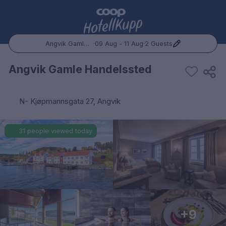
Angvik Gamle Handelssted
·
09 Aug - 11 Aug
·
2 Guests
Popular Destinations:
Angvik Gamle Handelssted
Hele Norge
N- Kjøpmannsgata 27, Angvik
Oslo
31 people viewed today
Bergen
Trondheim
Hele Sverige
Stockholm
+9