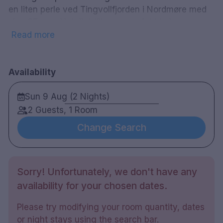
en liten perle ved Tingvollfjorden i Nordmøre med
sine 37 rom. Hotellet tilbyr en perfekt balanse
mellom eksklusivitet og en uformell,
Read more
hjemmekoselig atmosfære. I dag fremstår hotellet
fullt restaurert, med sin egen særegne karakter
omgitt av vakker natur. 37 rom, hyggelige
Availability
oppholdsrom, peiser, deilig mat laget av lokale
Sun 9 Aug (2 Nights)
råvarer og et hjelpsomt personale står klare til å ta
imot deg.
2 Guests, 1 Room
Change Search
I et tømmerhus fra 1700-tallet vil du oppleve et av
Norges vakreste spa. Nyt en harmonisk massasje,
eller senk skuldrene i badstuens varme boblebad.
Sorry! Unfortunately, we don't have any
availability for your chosen dates.
Please try modifying your room quantity, dates
or night stays using the search bar.