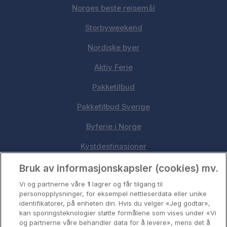
Norges beste reisemål
Storbyweekend
Nordiske byer
Aktiv Ferie
Pakketilbud
Pakketilbud Sverige
Byferie i Norge
Kystdestinasjoner
Oslo
Bruk av informasjonskapsler (cookies) mv.
Vi og partnerne våre
1
lagrer og får tilgang til
Stavanger
personopplysninger, for eksempel nettleserdata eller unike
identifikatorer, på enheten din. Hvis du velger «Jeg godtar»,
Bergen
kan sporingsteknologier støtte formålene som vises under «Vi
og partnerne våre behandler data for å levere», mens det å
Utforsk Norden