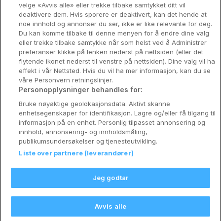
velge «Avvis alle» eller trekke tilbake samtykket ditt vil
deaktivere dem. Hvis sporere er deaktivert, kan det hende at
Om Coop HotellKupp
noe innhold og annonser du ser, ikke er like relevante for deg.
Du kan komme tilbake til denne menyen for å endre dine valg
Konkurranse
eller trekke tilbake samtykke når som helst ved å Administrer
preferanser klikke på lenken nederst på nettsiden (eller det
Koselig avbrekk
flytende ikonet nederst til venstre på nettsiden). Dine valg vil ha
effekt i vår Nettsted. Hvis du vil ha mer informasjon, kan du se
Velvære i var
våre Personvern retningslinjer.
Personopplysninger behandles for:
Premiumhotell
Bruke nøyaktige geolokasjonsdata. Aktivt skanne
enhetsegenskaper for identifikasjon. Lagre og/eller få tilgang til
Venninnetur
informasjon på en enhet. Personlig tilpasset annonsering og
innhold, annonsering- og innholdsmåling,
publikumsundersøkelser og tjenesteutvikling.
Liste over partnere (leverandører)
Reservasjonsspørsmål:
info@coophotellkupp.com
Jeg godtar
Hotellsupport:
scandinavian@digibreaks.com
Avvis alle