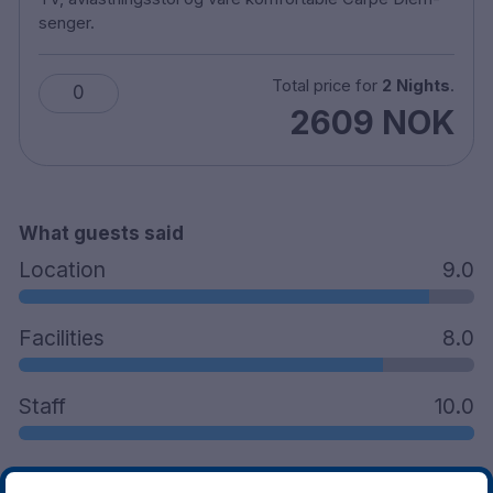
senger.
Total price for
2 Nights
.
0
2609 NOK
What guests said
Location
9.0
Facilities
8.0
Staff
10.0