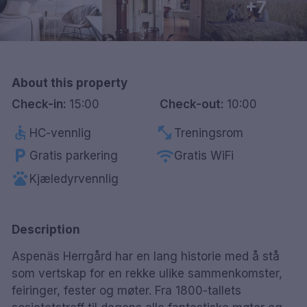
+7
Göteborg
Hele Danmark
About this property
Done
Check-in:
15:00
Check-out:
10:00
accessible
fitness_center
HC-vennlig
Treningsrom
local_parking
wifi
Gratis parkering
Gratis WiFi
pets
Kjæledyrvennlig
Description
Aspenäs Herrgård har en lang historie med å stå
som vertskap for en rekke ulike sammenkomster,
feiringer, fester og møter. Fra 1800-tallets