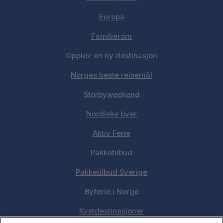
Europa
Familierom
Opplev en ny destinasjon
Norges beste reisemål
Storbyweekend
Nordiske byer
Aktiv Ferie
Pakketilbud
Pakketilbud Sverige
Byferie i Norge
Kystdestinasjoner