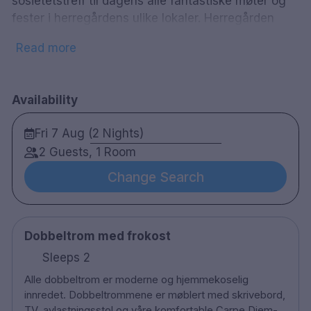
sosietetstreff til dagens alle fantastiske møter og
fester i herregårdens ulike lokaler. Herregården
ligger rett utenfor Lerum, ved Aspens sjöstrand.
Read more
Fra Göteborg er det bare en 20 minutters reise til
hotellet. Nære, men langt nok borte til å bytte ut
byens raske puls med skogens og sjøens ro.
Availability
Fri 7 Aug (2 Nights)
112 rom
2 Guests, 1 Room
Dobbeltrom
Change Search
Enkeltrom
Restaurant og bar
Gratis parkering
Gym
Dobbeltrom med frokost
Handicap-tilpasset
Sleeps 2
Husdyrvennlig
Alle dobbeltrom er moderne og hjemmekoselig
innredet. Dobbeltrommene er møblert med skrivebord,
TV, avlastningsstol og våre komfortable Carpe Diem-