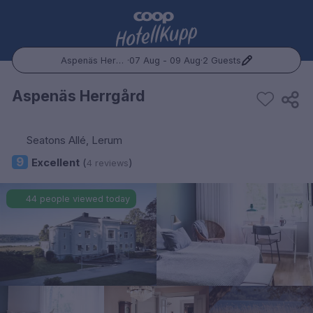
Aspenäs Herrgård
·
07 Aug - 09 Aug
·
2 Guests
Popular Destinations:
Aspenäs Herrgård
Hele Norge
Seatons Allé, Lerum
Oslo
9
Excellent
(
)
4 reviews
Bergen
44 people viewed today
Trondheim
Hele Sverige
Stockholm