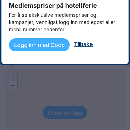
See what they love
Read more
Medlemspriser på hotellferie
For å se eksklusive medlemspriser og
Ulla
Jenny
10
kampanjer, vennligst logg inn med epost eller
22 May 2024
01 May 2022
mobil nummer nedenfor.
Superbra och trevligt. Så trevlig
Enklare rum men d
personal. God mat och superfint
det fina läget, de
Tilbake
Logg inn med Coop
boende.
och den trevliga p
Explore the area
+
−
Show on Map