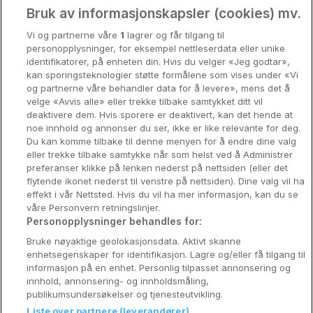
Oslo
Bruk av informasjonskapsler (cookies) mv.
Vi og partnerne våre
1
lagrer og får tilgang til
Stavanger
personopplysninger, for eksempel nettleserdata eller unike
identifikatorer, på enheten din. Hvis du velger «Jeg godtar»,
Bergen
kan sporingsteknologier støtte formålene som vises under «Vi
og partnerne våre behandler data for å levere», mens det å
Utforsk Norden
velge «Avvis alle» eller trekke tilbake samtykket ditt vil
deaktivere dem. Hvis sporere er deaktivert, kan det hende at
Om Coop HotellKupp
noe innhold og annonser du ser, ikke er like relevante for deg.
Du kan komme tilbake til denne menyen for å endre dine valg
Konkurranse
eller trekke tilbake samtykke når som helst ved å Administrer
preferanser klikke på lenken nederst på nettsiden (eller det
Koselig avbrekk
flytende ikonet nederst til venstre på nettsiden). Dine valg vil ha
effekt i vår Nettsted. Hvis du vil ha mer informasjon, kan du se
Velvære i var
våre Personvern retningslinjer.
Personopplysninger behandles for:
Premiumhotell
Bruke nøyaktige geolokasjonsdata. Aktivt skanne
enhetsegenskaper for identifikasjon. Lagre og/eller få tilgang til
Venninnetur
informasjon på en enhet. Personlig tilpasset annonsering og
innhold, annonsering- og innholdsmåling,
publikumsundersøkelser og tjenesteutvikling.
Liste over partnere (leverandører)