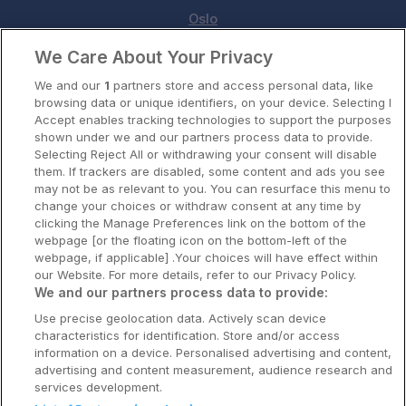
Oslo
We Care About Your Privacy
Stavanger
We and our
1
partners store and access personal data, like
Bergen
browsing data or unique identifiers, on your device. Selecting I
Accept enables tracking technologies to support the purposes
Utforsk Norden
shown under we and our partners process data to provide.
Selecting Reject All or withdrawing your consent will disable
Om Coop HotellKupp
them. If trackers are disabled, some content and ads you see
may not be as relevant to you. You can resurface this menu to
Konkurranse
change your choices or withdraw consent at any time by
clicking the Manage Preferences link on the bottom of the
Koselig avbrekk
webpage [or the floating icon on the bottom-left of the
webpage, if applicable] .Your choices will have effect within
Velvære i var
our Website. For more details, refer to our Privacy Policy.
We and our partners process data to provide:
Premiumhotell
Use precise geolocation data. Actively scan device
characteristics for identification. Store and/or access
Venninnetur
information on a device. Personalised advertising and content,
advertising and content measurement, audience research and
services development.