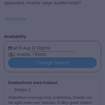
opplevelse. Hvorfor velge Austbø Hotell?
Read more
Intim atmosfære: Med få rom gir vi hver gjest
personlig oppmerksomhet og en følelse av å være
hjemme.
Availability
Unik beliggenhet: Utsikt over Tansvaten,
Sat 8 Aug (2 Nights)
gangavstand til Raulands sjarmerende sentrum og
2 Guests, 1 Room
kort vei til Hardangervidda – Norges største
nasjonalpark.
Change Search
Aktiviteter året rundt: Sommerlige strender,
fjellturer, kulturarrangementer og vintereventyr
Dobbeltrom med frokost
med alpint og 160 km preparerte langrennsløyper.
Sleeps 2
Restaurant med smak i fokus: Nyt gode måltider i
Dobbeltrom med eget bad, toalett/dusj. Enkelte rom
vår hyggelige restaurant.
har også utsikt over Tansvatn. Vi tilbyr gratis trådløst