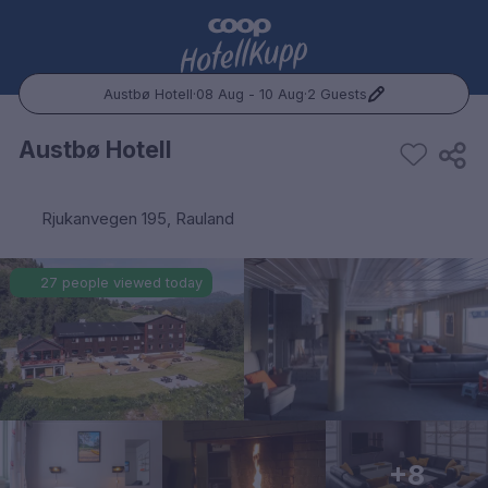
Austbø Hotell
·
08 Aug - 10 Aug
·
2 Guests
Popular Destinations:
Austbø Hotell
Hele Norge
Rjukanvegen 195, Rauland
Oslo
27 people viewed today
Bergen
Trondheim
Hele Sverige
Stockholm
+8