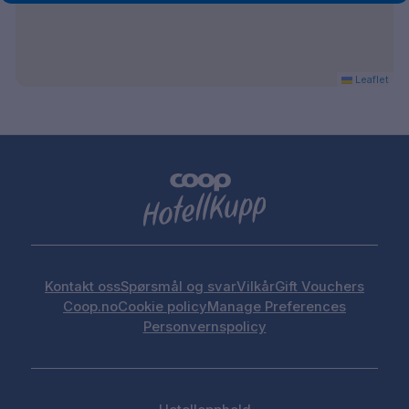
Bad med dusj
Restaurant
Bar
Gratis WiFi
Leaflet
TV
Hårføner
Frokostrestaurant
Gratis parkering
Elbilladere
Konferanserom
Sauna
Vannkoker
TV
Kontakt oss
Spørsmål og svar
Vilkår
Gift Vouchers
Hårføner
Coop.no
Cookie policy
Manage Preferences
Personvernspolicy