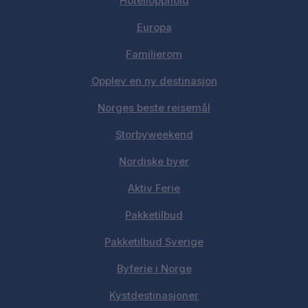
Hotellopphold
Europa
Familierom
Opplev en ny destinasjon
Norges beste reisemål
Storbyweekend
Nordiske byer
Aktiv Ferie
Pakketilbud
Pakketilbud Sverige
Byferie i Norge
Kystdestinasjoner