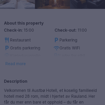
Göteborg
Hele Danmark
About this property
Check-in:
15:00
Check-out:
11:00
Done
restaurant
local_parking
Restaurant
Parkering
local_parking
wifi
Gratis parkering
Gratis WiFi
pets
ev_station
Kjæledyrvennlig
Lader for elbil
local_bar
sauna
Bar
Badstue
Read more
coffee
smoke_free
Kaffe/te på rommet
Røykfrie rom
tv
Smart-Tv
Description
Velkommen til Austbø Hotell, et koselig familieeid
hotell med 28 rom, midt i hjertet av Rauland. Her
får du mer enn bare et opphold – du får en