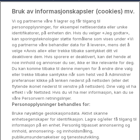
Oslo
Bruk av informasjonskapsler (cookies) mv.
Vi og partnerne våre
1
lagrer og får tilgang til
Stavanger
personopplysninger, for eksempel nettleserdata eller unike
identifikatorer, på enheten din. Hvis du velger «Jeg godtar»,
Bergen
kan sporingsteknologier støtte formålene som vises under «Vi
og partnerne våre behandler data for å levere», mens det å
Utforsk Norden
velge «Avvis alle» eller trekke tilbake samtykket ditt vil
deaktivere dem. Hvis sporere er deaktivert, kan det hende at
Om Coop HotellKupp
noe innhold og annonser du ser, ikke er like relevante for deg.
Du kan komme tilbake til denne menyen for å endre dine valg
Konkurranse
eller trekke tilbake samtykke når som helst ved å Administrer
preferanser klikke på lenken nederst på nettsiden (eller det
Koselig avbrekk
flytende ikonet nederst til venstre på nettsiden). Dine valg vil ha
effekt i vår Nettsted. Hvis du vil ha mer informasjon, kan du se
Velvære i var
våre Personvern retningslinjer.
Personopplysninger behandles for:
Premiumhotell
Bruke nøyaktige geolokasjonsdata. Aktivt skanne
enhetsegenskaper for identifikasjon. Lagre og/eller få tilgang til
Venninnetur
informasjon på en enhet. Personlig tilpasset annonsering og
innhold, annonsering- og innholdsmåling,
publikumsundersøkelser og tjenesteutvikling.