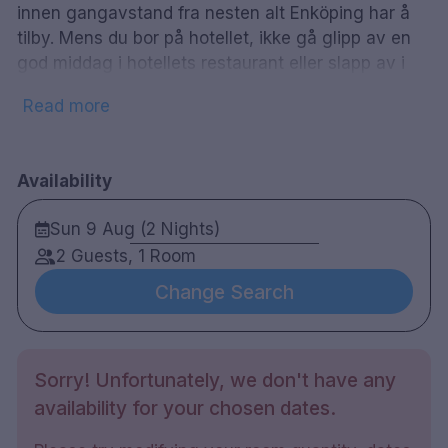
innen gangavstand fra nesten alt Enköping har å
tilby. Mens du bor på hotellet, ikke gå glipp av en
god middag i hotellets restaurant eller slapp av i
hotellets spa-område. Best Western Hotel Park
Read more
Astoria gir deg muligheten til å nyte Enköpings fine
parker og botaniske hager mens du lærer om
byens historie.
Availability
Sun 9 Aug (2 Nights)
134 rom
2 Guests, 1 Room
Dobbeltrom
Change Search
Bad med dusj
Gratis WiFi
TV
Skrivebord
Sorry! Unfortunately, we don't have any
Sauna
availability for your chosen dates.
Spa behandlinger - kontakt resepsjon
Barneseng mot et gebyr på SEK 200 per natt