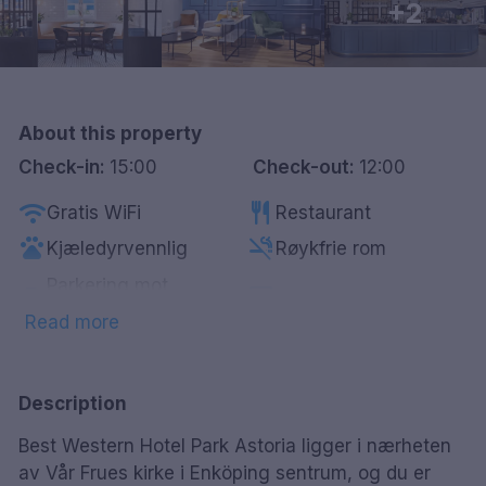
+2
Göteborg
Hele Danmark
About this property
Done
Check-in:
15:00
Check-out:
12:00
wifi
restaurant
Gratis WiFi
Restaurant
pets
smoke_free
Kjæledyrvennlig
Røykfrie rom
Parkering mot
local_parking
sauna
Badstue
betaling
Read more
coffee
local_bar
Kaffe/te på rommet
Bar
Description
Best Western Hotel Park Astoria ligger i nærheten
av Vår Frues kirke i Enköping sentrum, og du er