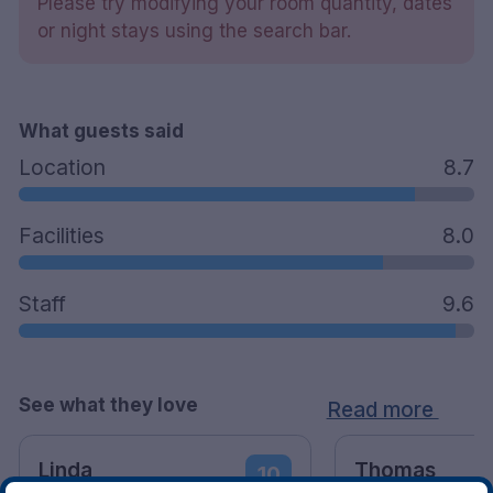
Please try modifying your room quantity, dates
Ekstraseng mot et gebyr på SEK 200 per natt
or night stays using the search bar.
Husdyr er tillatt mot et gebyr på SEK 200 per
opphold
Rom tilrettelagt for funksjonshemmede er
What guests said
tilgjengelig
Gratis parkering med forbehold om
Location
8.7
tilgjengelighet
Røykfritt
Facilities
8.0
12-minutters spasertur til Enköping stasjon
38 minutters gange fra Enköping Golf Club
Staff
22-minutters kjøretur fra Bålsta stasjon
9.6
22 minutters kjøring fra Västerås Hässlö
lufthavn
53 minutters kjøring fra Arlanda lufthavn
See what they love
Read more
Linda
Thomas
10