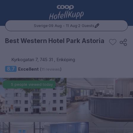
Sverige
·
09 Aug - 11 Aug
·
2 Guests
Popular Destinations:
Best Western Hotel Park Astoria
Hele Norge
Kyrkogatan 7, 745 31 , Enköping
Oslo
8.7
Excellent
(
)
11 reviews
Bergen
5 people viewed today
Trondheim
Hele Sverige
Stockholm