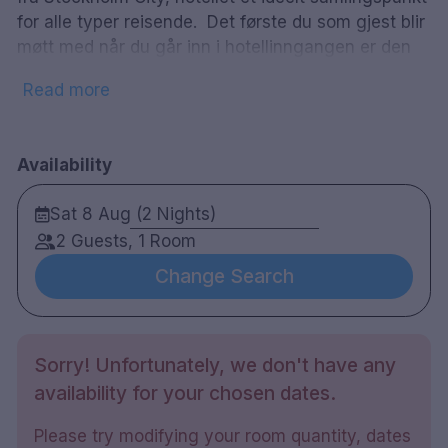
for alle typer reisende. Det første du som gjest blir
møtt med når du går inn i hotellinngangen er den
innbydende brannen og den innbydende salongen.
Read more
Dette er hjertet av hotellet, og her vil du dvele for å
jobbe, spise, ta en drink eller bare slappe av og
sosialisere med andre gjester. Hvis du som gjest
Availability
ønsker å være aktiv under oppholdet, er det
muligheter for trening i hotellets velutstyrte
Sat 8 Aug (2 Nights)
treningsstudio, for å forbedre formen med en
2 Guests, 1 Room
joggetur i den elektriske lysbanen ved siden av,
eller gå for en runde golf.
Change Search
124 rom
Sorry! Unfortunately, we don't have any
Dobbelrom og familierom
availability for your chosen dates.
Bad med dusj
Gratis wifi
Please try modifying your room quantity, dates