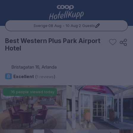
Sverige
·
08 Aug - 10 Aug
·
2 Guests
Popular Destinations:
Best Western Plus Park Airport
Hotel
Hele Norge
Oslo
Bristagatan 16, Arlanda
8
Excellent
(
)
1 reviews
Bergen
16 people viewed today
Trondheim
Hele Sverige
Stockholm