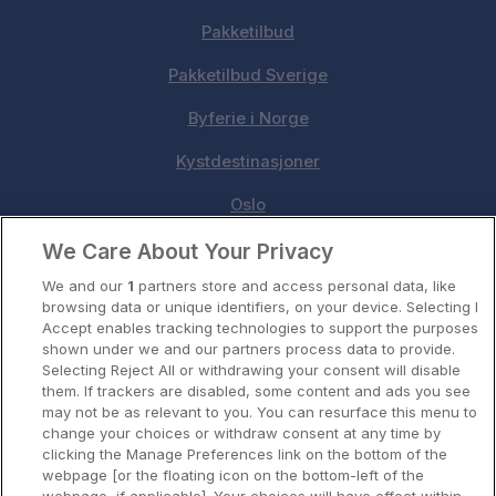
Pakketilbud
Pakketilbud Sverige
Byferie i Norge
Kystdestinasjoner
Oslo
We Care About Your Privacy
Stavanger
We and our
1
partners store and access personal data, like
Bergen
browsing data or unique identifiers, on your device. Selecting I
Accept enables tracking technologies to support the purposes
Utforsk Norden
shown under we and our partners process data to provide.
Selecting Reject All or withdrawing your consent will disable
Om Coop HotellKupp
them. If trackers are disabled, some content and ads you see
may not be as relevant to you. You can resurface this menu to
Konkurranse
change your choices or withdraw consent at any time by
clicking the Manage Preferences link on the bottom of the
Koselig avbrekk
webpage [or the floating icon on the bottom-left of the