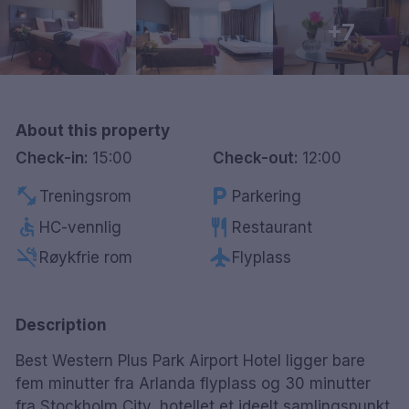
Göteborg
+7
Hele Danmark
Done
About this property
Check-in:
15:00
Check-out:
12:00
fitness_center
local_parking
Treningsrom
Parkering
accessible
restaurant
HC-vennlig
Restaurant
smoke_free
flight
Røykfrie rom
Flyplass
Description
Best Western Plus Park Airport Hotel ligger bare
fem minutter fra Arlanda flyplass og 30 minutter
fra Stockholm City, hotellet et ideelt samlingspunkt