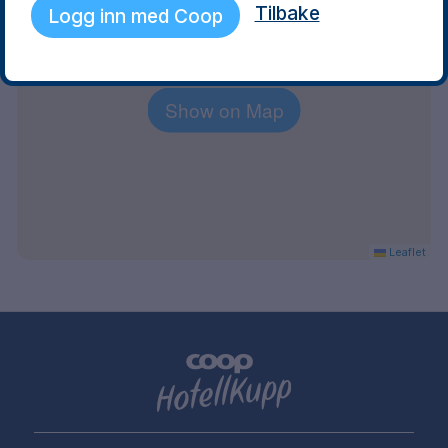
Tilbake
−
Logg inn med Coop
Show on Map
Leaflet