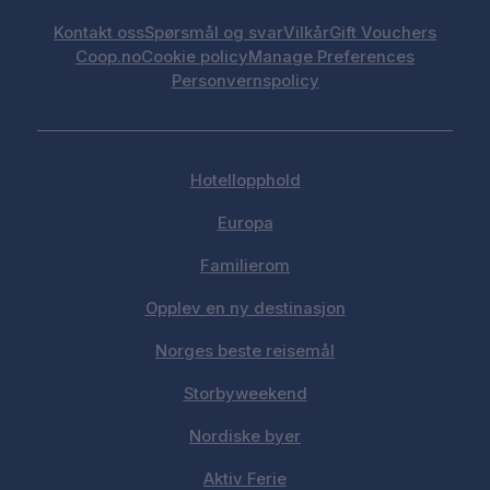
Kontakt oss
Spørsmål og svar
Vilkår
Gift Vouchers
Coop.no
Cookie policy
Manage Preferences
Personvernspolicy
Hotellopphold
Europa
Familierom
Opplev en ny destinasjon
Norges beste reisemål
Storbyweekend
Nordiske byer
Aktiv Ferie