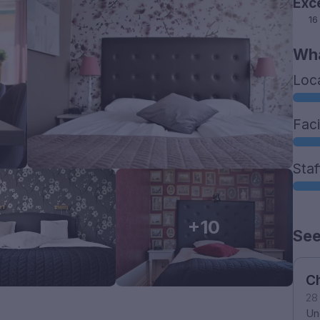
Exc
16
Wha
Loc
Faci
Staf
+10
See
Ch
28
Und