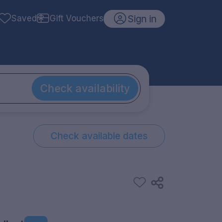
Sign in
Saved
Gift Vouchers
Check availability
Check available dates