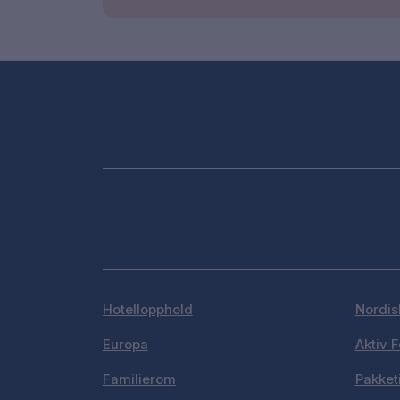
Hotellopphold
Nordis
Europa
Aktiv F
Familierom
Pakket