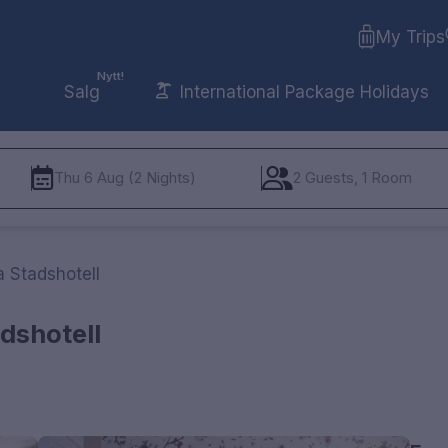
My Trips
Nytt!
Salg
International Package Holidays
Thu 6 Aug (2 Nights)
2 Guests, 1 Room
 Stadshotell
dshotell