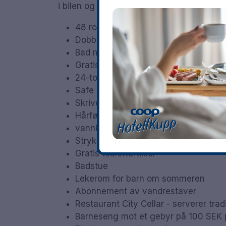
i bilen og kjøre for å se hvordan glassblå
48 rom
Dobbelrom og familierom
Bad med dusj eller badekar
Gratis Wi-Fi
24-tommers TV
Safe
Skrivebord
Hårføner
vannkoker
Strykejern / strykebrett på forespørse
Gratis toalettartikler
Badstue
Lekerom for barn om sommeren
Abonnement av vandrestaver
Restaurant City Cellar - serverer trad
Barneseng mot et gebyr på 100 SEK p