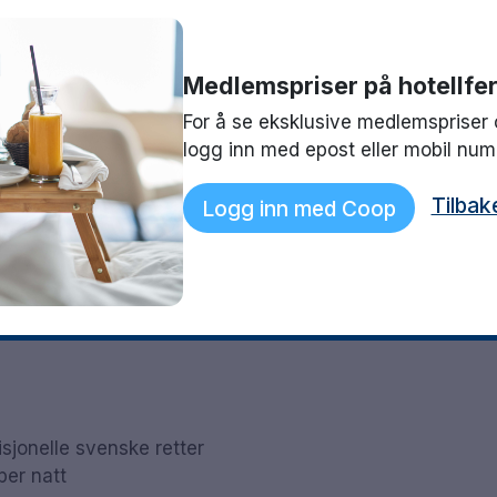
serne fungerer.
Medlemspriser på hotellfer
For å se eksklusive medlemspriser 
logg inn med epost eller mobil nu
Tilbak
Logg inn med Coop
l
isjonelle svenske retter
er natt