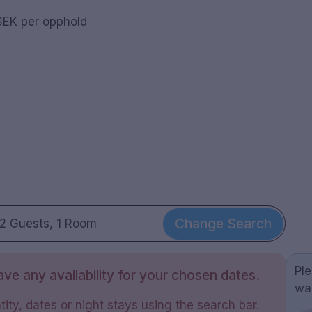
 SEK per opphold
Change Search
2 Guests, 1 Room
Pl
ve any availability for your chosen dates.
wa
ity, dates or night stays using the search bar.