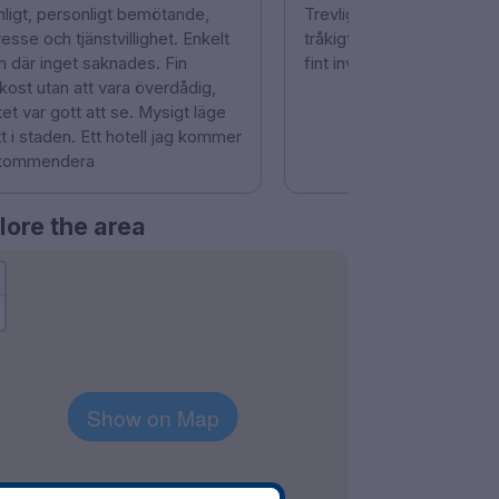
nligt, personligt bemötande,
Trevlig personal. Hotellet 
resse och tjänstvillighet. Enkelt
tråkigt ut från utsidan, me
m där inget saknades. Fin
fint invändigt.
kost utan att vara överdådig,
ket var gott att se. Mysigt läge
t i staden. Ett hotell jag kommer
kommendera
lore the area
Show on Map