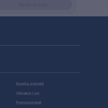
Reserve now
Koselig avbrekk
Velvære i var
Premiumhotell