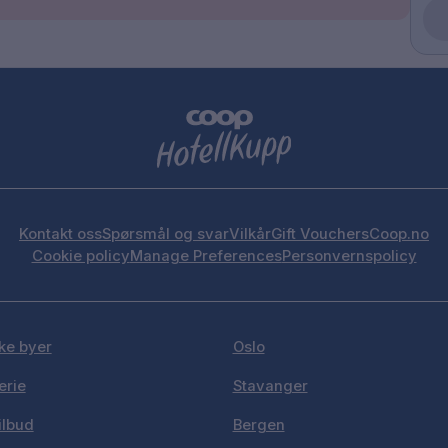
Kontakt oss
Spørsmål og svar
Vilkår
Gift Vouchers
Coop.no
Cookie policy
Manage Preferences
Personvernspolicy
ke byer
Oslo
erie
Stavanger
ilbud
Bergen