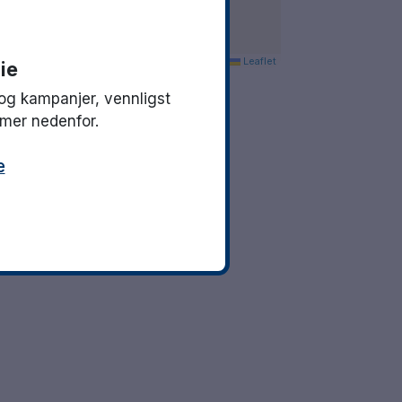
Leaflet
ie
og kampanjer, vennligst
mmer nedenfor.
e