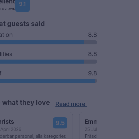
ellent
9.1
 reviews
t guests said
ation
8.8
lities
8.8
f
9.8
 what they love
Read more
rists
Emma
9.5
 April 2026
25 July 2024
erbar personal, alla kategorier.
Fräscha och välstädade r