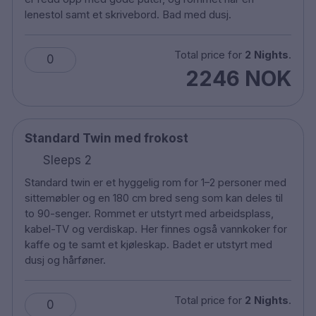
Husdyr er tillatt mot et gebyr. Vennligst oppgi i
lenestol samt et skrivebord. Bad med dusj.
kommentarfeltet ved bestilling dersom dere
ønsker et dyrevennlig rom, da disse finnes i
Total price for
2 Nights
.
0
begrenset antall
2246 NOK
Handikaptilpassede rom er tilgjengelige
Parkering mot et gebyr på SEK 210 per dag
Røykfritt
9 minutter gange til Örebro slott
Standard Twin med frokost
20 minutter gange til Wadköping
Sleeps 2
21 minutter gange til Gustavsvik Lost City
Standard twin er et hyggelig rom for 1–2 personer med
1,4 km til Örebro sentralstasjon
sittemøbler og en 180 cm bred seng som kan deles til
11 minutter kjøring til Örebro lufthavn
to 90-senger. Rommet er utstyrt med arbeidsplass,
kabel-TV og verdiskap. Her finnes også vannkoker for
kaffe og te samt et kjøleskap. Badet er utstyrt med
dusj og hårføner.
Total price for
2 Nights
.
0