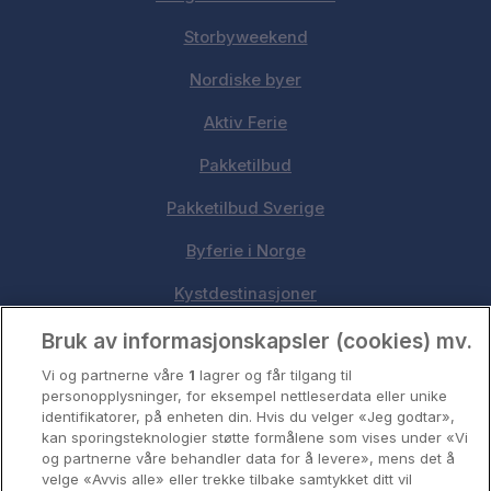
Storbyweekend
Nordiske byer
Aktiv Ferie
Pakketilbud
Pakketilbud Sverige
Byferie i Norge
Kystdestinasjoner
Oslo
Bruk av informasjonskapsler (cookies) mv.
Vi og partnerne våre
1
lagrer og får tilgang til
Stavanger
personopplysninger, for eksempel nettleserdata eller unike
identifikatorer, på enheten din. Hvis du velger «Jeg godtar»,
Bergen
kan sporingsteknologier støtte formålene som vises under «Vi
og partnerne våre behandler data for å levere», mens det å
Utforsk Norden
velge «Avvis alle» eller trekke tilbake samtykket ditt vil