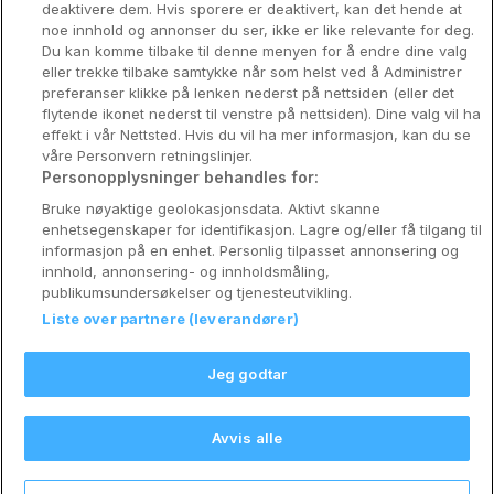
deaktivere dem. Hvis sporere er deaktivert, kan det hende at
Om Coop HotellKupp
noe innhold og annonser du ser, ikke er like relevante for deg.
Du kan komme tilbake til denne menyen for å endre dine valg
Konkurranse
eller trekke tilbake samtykke når som helst ved å Administrer
preferanser klikke på lenken nederst på nettsiden (eller det
Koselig avbrekk
flytende ikonet nederst til venstre på nettsiden). Dine valg vil ha
effekt i vår Nettsted. Hvis du vil ha mer informasjon, kan du se
Velvære i var
våre Personvern retningslinjer.
Personopplysninger behandles for:
Premiumhotell
Bruke nøyaktige geolokasjonsdata. Aktivt skanne
enhetsegenskaper for identifikasjon. Lagre og/eller få tilgang til
Venninnetur
informasjon på en enhet. Personlig tilpasset annonsering og
innhold, annonsering- og innholdsmåling,
publikumsundersøkelser og tjenesteutvikling.
Liste over partnere (leverandører)
Reservasjonsspørsmål:
info@coophotellkupp.com
Jeg godtar
Hotellsupport:
scandinavian@digibreaks.com
Avvis alle
Nytt!