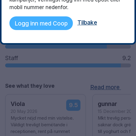
mobil nummer nedenfor.
What guests said
Location
9.0
Tilbake
Logg inn med Coop
Facilities
8.1
Staff
9.2
See what they love
Read more
Viola
gunnar
9.5
20 May 2026
15 December 202
Mycket nöjd med min vistelse.
Mkt trevlig persona
Väldigt trevligt bemötande i
saknar dock gröt s
receptionen, rent på rummet
till yoghurt och fil.