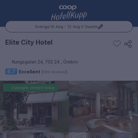
Sverige
·
10 Aug - 12 Aug
·
2 Guests
Popular Destinations:
Elite City Hotel
Hele Norge
Kungsgatan 24, 702 24 , Örebro
Oslo
8.7
Excellent
(
)
169 reviews
Bergen
3 people viewed today
Trondheim
Hele Sverige
Stockholm