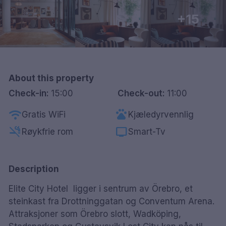
Göteborg
+15
Hele Danmark
Done
About this property
Check-in:
15:00
Check-out:
11:00
wifi
pets
Gratis WiFi
Kjæledyrvennlig
smoke_free
tv
Røykfrie rom
Smart-Tv
Description
Elite City Hotel ligger i sentrum av Örebro, et
steinkast fra Drottninggatan og Conventum Arena.
Attraksjoner som Örebro slott, Wadköping,