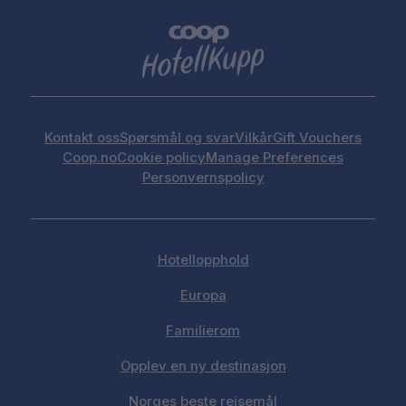
Kontakt oss
Spørsmål og svar
Vilkår
Gift Vouchers
Coop.no
Cookie policy
Manage Preferences
Personvernspolicy
Hotellopphold
Europa
Familierom
Opplev en ny destinasjon
Norges beste reisemål