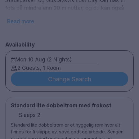
Stadsparken og Gustavsvik Lost City kan nås til
fots på mindre enn 20 minutter, og du kan også
leie sykkel i resepsjonen.
Start dagen med frokost
Read more
fra den nye rikholdige frokostbufféen og rund av
kvelden i hotellets vinbar med et glass hvitt eller
rødt
Availability
115 rom
Mon 10 Aug (2 Nights)
Dobbeltrom og familierom
Bad med dusj
2 Guests, 1 Room
Gratis Wifi
Change Search
Kabel TV
Skrivebord
Hårføner
Standard lite dobbeltrom med frokost
Vannkoker
Strykejern / strykebrett etter avtale
Sleeps 2
Sykkelutleie
Standard lite dobbeltrom er et hyggelig rom hvor alt
Frokostrestaurant
finnes for å slappe av, sove godt og arbeide. Sengen
Vinbar
er redd opp med gode puter, og rommet har en