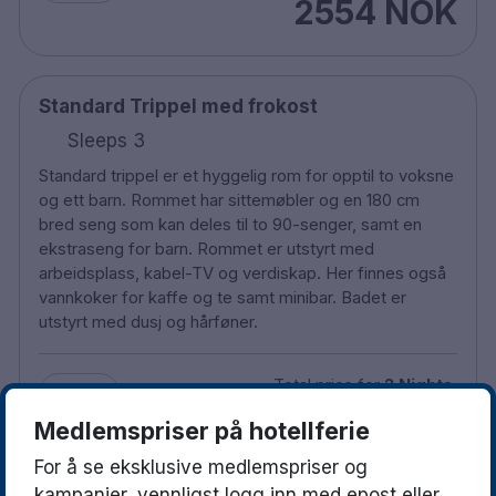
2554 NOK
Standard Trippel med frokost
Sleeps 3
Standard trippel er et hyggelig rom for opptil to voksne
og ett barn. Rommet har sittemøbler og en 180 cm
bred seng som kan deles til to 90-senger, samt en
ekstraseng for barn. Rommet er utstyrt med
arbeidsplass, kabel-TV og verdiskap. Her finnes også
vannkoker for kaffe og te samt minibar. Badet er
utstyrt med dusj og hårføner.
Total price for
2 Nights
.
0
2554 NOK
Medlemspriser på hotellferie
For å se eksklusive medlemspriser og
kampanjer, vennligst logg inn med epost eller