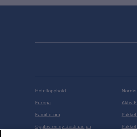
Hotellopphold
Nordis
Europa
Aktiv F
Familierom
Pakket
Opplev en ny destinasjon
Pakket