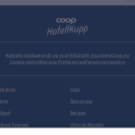
Kontakt oss
Spørsmål og svar
Vilkår
Gift Vouchers
Coop.no
Cookie policy
Manage Preferences
Personvernspolicy
ke byer
Oslo
erie
Stavanger
ilbud
Bergen
ilbud Sverige
Utforsk Norden