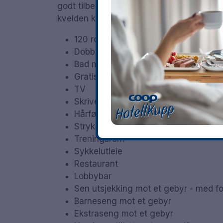
godt tilberedt frokostbuffé, hvor du kan 
kvelden kan du nyte et glass rødt i hotel
120 rom
Dobbeltrom og familierom
Bad med dusj
Gratis WiFi
TV
Skrivebord
Hårføner
Strykejern/strykebrett på forespørsel
Treningsrom
Sykkelutleie
Restaurant
Lobbybar
Sen utsjekking mot et gebyr - med fo
Barneseng mot et gebyr
Ekstraseng mot et gebyr