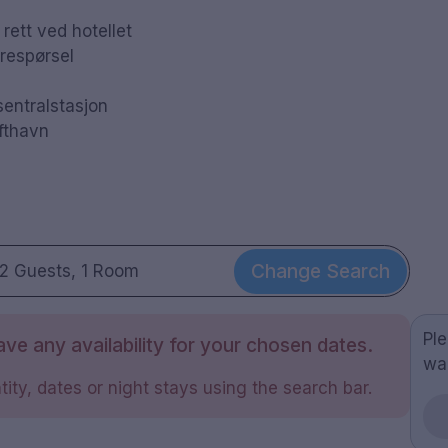
rett ved hotellet
orespørsel
sentralstasjon
ufthavn
Change Search
2 Guests, 1 Room
Pl
ve any availability for your chosen dates.
wa
ity, dates or night stays using the search bar.