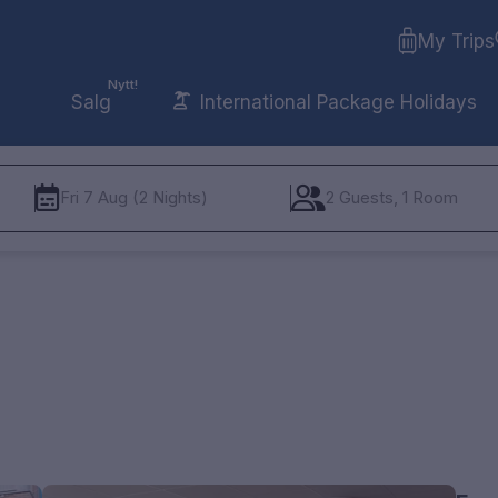
My Trips
Nytt!
Salg
International Package Holidays
Fri 7 Aug (2 Nights)
2 Guests, 1 Room