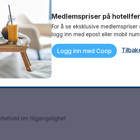
velge mellom ferskt brød til sunne smoothies. Om
lets hyggelige lobbybar.
Medlemspriser på hotellfer
For å se eksklusive medlemspriser 
logg inn med epost eller mobil nu
Tilbak
Logg inn med Coop
rbehold om tilgjengelighet