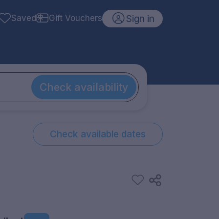
Sign in
Saved
Gift Vouchers
Check availability
Check available dates