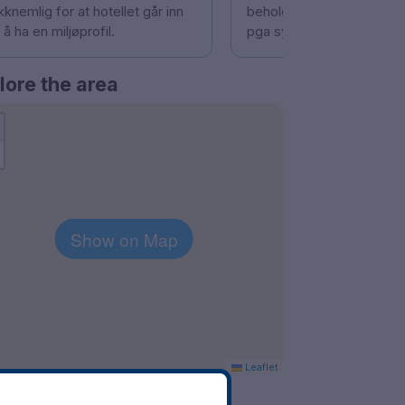
knemlig for at hotellet går inn
beholde rommet 2 timer 
 å ha en miljøprofil.
pga sykdom flott !! Tusen
lore the area
Show on Map
Leaflet