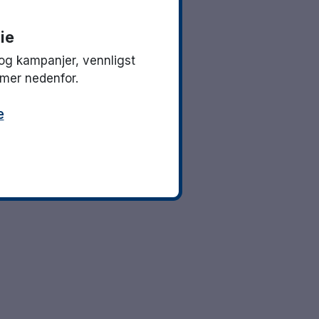
ie
og kampanjer, vennligst
mmer nedenfor.
e