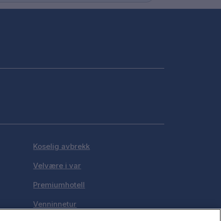
Koselig avbrekk
Velvære i var
Premiumhotell
Venninnetur