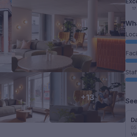
Exc
17
Wha
Loc
Faci
Staf
+13
See
D
05
Ve