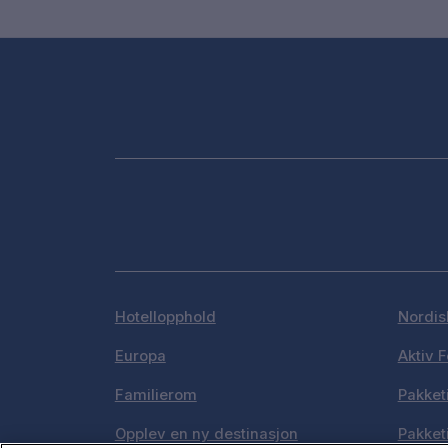
Hotellopphold
Nordis
Europa
Aktiv F
Familierom
Pakket
Opplev en ny destinasjon
Pakket