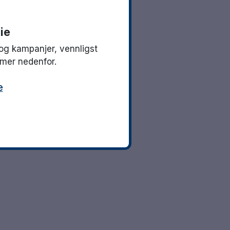
ie
og kampanjer, vennligst
mmer nedenfor.
e