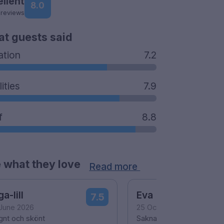
ellent
8.0
 reviews
t guests said
ation
7.2
lities
7.9
f
8.8
 what they love
Read more
ga-lill
Eva
7.5
 June 2026
25 October 2023
gnt och skönt
Saknade bacon, stekt äg