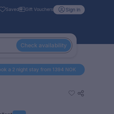
Sign in
Saved
Gift Vouchers
Check availability
ok a 2 night stay from 1394 NOK