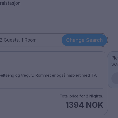
ralstasjon
Change Search
2 Guests, 1 Room
Pl
wa
eltseng og tregulv. Rommet er også møblert med TV,
Total price for
2 Nights
.
1394 NOK