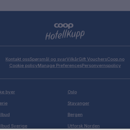
Kontakt oss
Spørsmål og svar
Vilkår
Gift Vouchers
Coop.no
Cookie policy
Manage Preferences
Personvernspolicy
ke byer
Oslo
erie
Stavanger
ilbud
Bergen
ilbud Sverige
Utforsk Norden