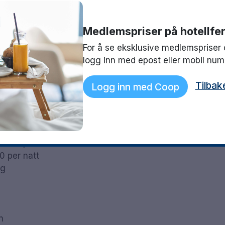
Medlemspriser på hotellfer
For å se eksklusive medlemspriser 
logg inn med epost eller mobil nu
Tilbak
Logg inn med Coop
 200 per natt
0 per natt
ig
n