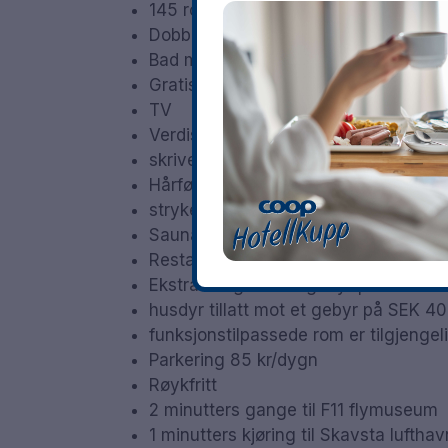
145 rom
Dobbelrom og familierom
Bad med dusj
Gratis WiFi
TV
Verdiskap
skrivebord
Hårføner
strykejern/strykebrett på forespørsel
Sauna
Restaurant
Ekstra seng mot et gebyr på SEK SEK
husdyr tillatt mot et gebyr på SEK 40
funksjonstilpassede rom er tilgjengel
Parkering 85 kr/dygn
Røykfritt
2 minutters gange til F11 flymuseum
1 minutters kjøring til Skavsta lufthav