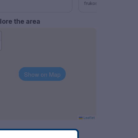
frukosten
lore the area
Show on Map
Leaflet