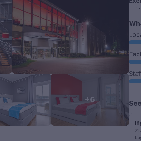
Exc
15
Wha
Loc
Faci
Staf
+6
See
In
21
Lu