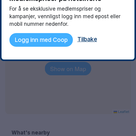
See what they love
Read more
For å se eksklusive medlemspriser og
kampanjer, vennligst logg inn med epost eller
Explore the area
mobil nummer nedenfor.
+
Tilbake
Logg inn med Coop
−
Show on Map
Leaflet
What's nearby