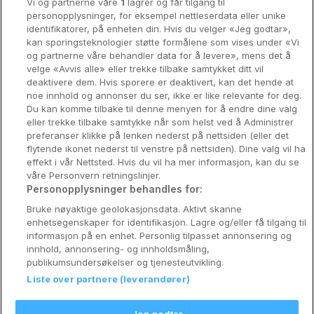
Vi og partnerne våre
1
lagrer og får tilgang til
Stavanger
personopplysninger, for eksempel nettleserdata eller unike
identifikatorer, på enheten din. Hvis du velger «Jeg godtar»,
Bergen
kan sporingsteknologier støtte formålene som vises under «Vi
og partnerne våre behandler data for å levere», mens det å
Utforsk Norden
velge «Avvis alle» eller trekke tilbake samtykket ditt vil
deaktivere dem. Hvis sporere er deaktivert, kan det hende at
Om Coop HotellKupp
noe innhold og annonser du ser, ikke er like relevante for deg.
Du kan komme tilbake til denne menyen for å endre dine valg
Konkurranse
eller trekke tilbake samtykke når som helst ved å Administrer
preferanser klikke på lenken nederst på nettsiden (eller det
Koselig avbrekk
flytende ikonet nederst til venstre på nettsiden). Dine valg vil ha
effekt i vår Nettsted. Hvis du vil ha mer informasjon, kan du se
Velvære i var
våre Personvern retningslinjer.
Personopplysninger behandles for:
Premiumhotell
Bruke nøyaktige geolokasjonsdata. Aktivt skanne
enhetsegenskaper for identifikasjon. Lagre og/eller få tilgang til
Venninnetur
informasjon på en enhet. Personlig tilpasset annonsering og
innhold, annonsering- og innholdsmåling,
publikumsundersøkelser og tjenesteutvikling.
Liste over partnere (leverandører)
Reservasjonsspørsmål:
info@coophotellkupp.com