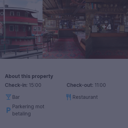
Göteborg
Hele Danmark
+4
Done
About this property
Check-in:
15:00
Check-out:
11:00
local_bar
restaurant
Bar
Restaurant
Parkering mot
local_parking
betaling