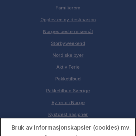
Familierom
Opplev en ny destinasjon
Norges beste reisemål
Storbyweekend
Nordiske byer
Aktiv Ferie
Pakketilbud
Pakketilbud Sverige
Byferie i Norge
Kystdestinasjoner
Oslo
Bruk av informasjonskapsler (cookies) mv.