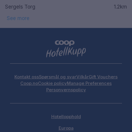
Sergels Torg
1.2km
See more
Kontakt oss
Spørsmål og svar
Vilkår
Gift Vouchers
Coop.no
Cookie policy
Manage Preferences
Personvernspolicy
Hotellopphold
Europa