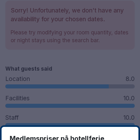
Frokost inkludert
Sorry! Unfortunately, we don't have any
Bar
Parkering (Takst 3)
availability for your chosen dates.
Please try modifying your room quantity, dates
or night stays using the search bar.
What guests said
Location
8.0
Facilities
10.0
Staff
10.0
Medlemspriser på hotellferie