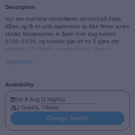
Description
Nyt den maritime atmosfæren om bord på Röda
Båten og få en unik opplevelse du ikke finner andre
steder. Resepsjonen er åpen hver dag mellom
07:00–23:00, og hotellet gjør alt for å gjøre ditt
opphold i Stockholm uforglemmelig. Med sin
sentrale beliggenhet har du gangavstand til de
Read more
fleste aktiviteter i byen. På bare noen få minutter
kan du nå Gamla Stan og den fantastiske
shoppingen på Södermalm, og hvis du vil ta t-
Availability
banen, ligger den rett rundt hjørnet. Kom om bord!
Sat 8 Aug (2 Nights)
650 m til Slussen t-banestasjon
10 minutters gange til Södermalm
2 Guests, 1 Room
3 minutter med t-bane til Stockholm
Change Search
sentralstasjon
Restaurant