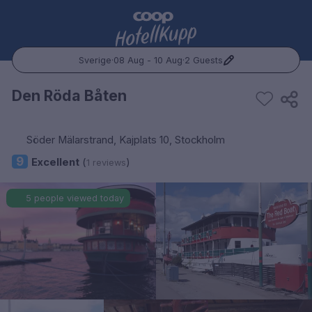
Sverige
·
08 Aug - 10 Aug
·
2 Guests
Popular Destinations:
Den Röda Båten
Hele Norge
Söder Mälarstrand, Kajplats 10, Stockholm
Oslo
9
Excellent
(
)
1 reviews
Bergen
5 people viewed today
Trondheim
Hele Sverige
Stockholm