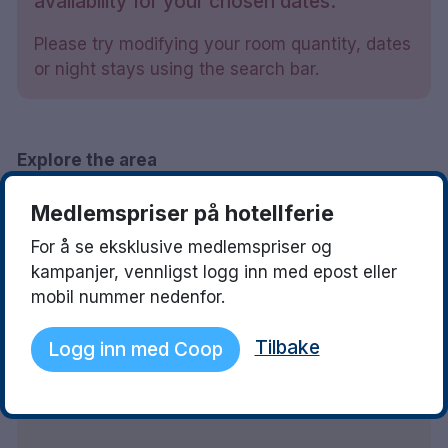
availability for your chosen dates.
Please try modifying your room quantity, dates
or night stays using the search bar.
Explore the area
+
Medlemspriser på hotellferie
−
For å se eksklusive medlemspriser og
kampanjer, vennligst logg inn med epost eller
mobil nummer nedenfor.
Show on Map
Tilbake
Logg inn med Coop