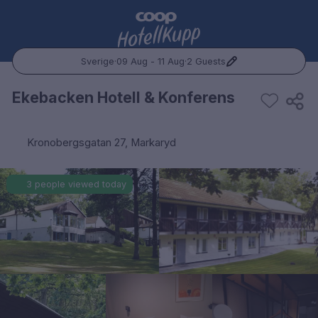
Sverige
·
09 Aug - 11 Aug
·
2 Guests
Popular Destinations:
Ekebacken Hotell & Konferens
Hele Norge
Kronobergsgatan 27, Markaryd
Oslo
3 people viewed today
Bergen
Trondheim
Hele Sverige
Stockholm