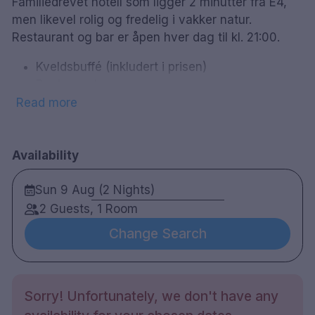
Familiedrevet hotell som ligger 2 minutter fra E4,
men likevel rolig og fredelig i vakker natur.
Restaurant og bar er åpen hver dag til kl. 21:00.
Kveldsbuffé (inkludert i prisen)
Restaurant
Bar
Read more
Gratis parkering
Badstue
Hunder tillatt
Availability
Ekstra seng kan ordnes
Sun 9 Aug (2 Nights)
2 Guests, 1 Room
Change Search
Sorry! Unfortunately, we don't have any