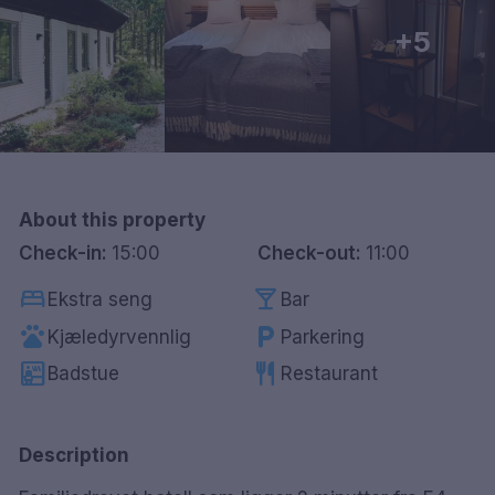
Göteborg
+5
Hele Danmark
Done
About this property
Check-in:
15:00
Check-out:
11:00
bed
local_bar
Ekstra seng
Bar
pets
local_parking
Kjæledyrvennlig
Parkering
sauna
restaurant
Badstue
Restaurant
Description