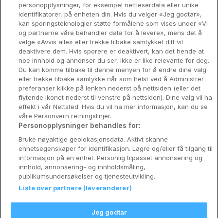
personopplysninger, for eksempel nettleserdata eller unike
identifikatorer, på enheten din. Hvis du velger «Jeg godtar»,
Bergen
kan sporingsteknologier støtte formålene som vises under «Vi
og partnerne våre behandler data for å levere», mens det å
Utforsk Norden
velge «Avvis alle» eller trekke tilbake samtykket ditt vil
deaktivere dem. Hvis sporere er deaktivert, kan det hende at
Om Coop HotellKupp
noe innhold og annonser du ser, ikke er like relevante for deg.
Du kan komme tilbake til denne menyen for å endre dine valg
Konkurranse
eller trekke tilbake samtykke når som helst ved å Administrer
preferanser klikke på lenken nederst på nettsiden (eller det
Koselig avbrekk
flytende ikonet nederst til venstre på nettsiden). Dine valg vil ha
effekt i vår Nettsted. Hvis du vil ha mer informasjon, kan du se
Velvære i var
våre Personvern retningslinjer.
Personopplysninger behandles for:
Premiumhotell
Bruke nøyaktige geolokasjonsdata. Aktivt skanne
enhetsegenskaper for identifikasjon. Lagre og/eller få tilgang til
Venninnetur
informasjon på en enhet. Personlig tilpasset annonsering og
innhold, annonsering- og innholdsmåling,
publikumsundersøkelser og tjenesteutvikling.
Liste over partnere (leverandører)
Reservasjonsspørsmål:
info@coophotellkupp.com
Jeg godtar