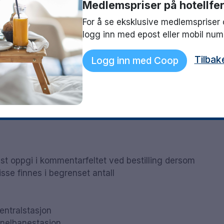
Medlemspriser på hotellfer
For å se eksklusive medlemspriser 
logg inn med epost eller mobil nu
Tilbak
Logg inn med Coop
Serg
See
igst oppgi i kommentarfeltet ved bestilling dersom
sse finnes i begrenset antall
entralstasjon
nnelbanestasjon