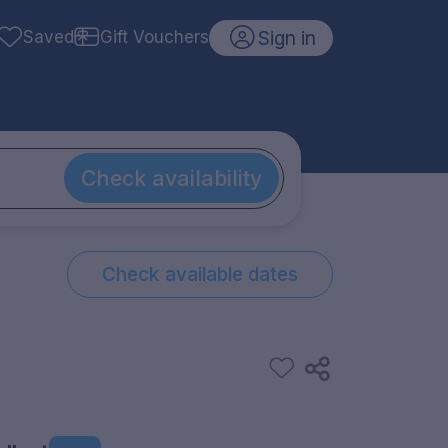
Sign in
Saved
Gift Vouchers
Check availability
Check available dates