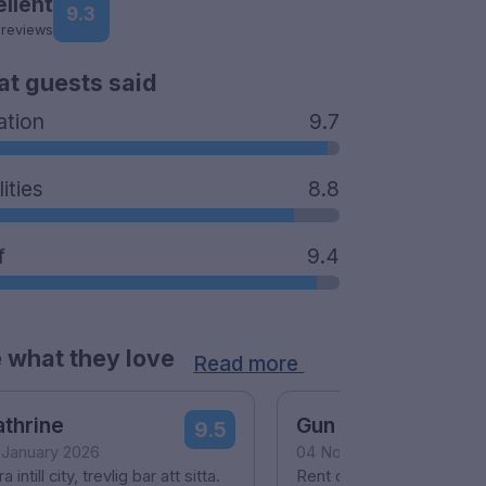
ellent
9.3
 reviews
t guests said
ation
9.7
lities
8.8
f
9.4
 what they love
Read more
thrine
Gun
9.5
 January 2026
04 November 2025
a intill city, trevlig bar att sitta.
Rent och fräscht med my