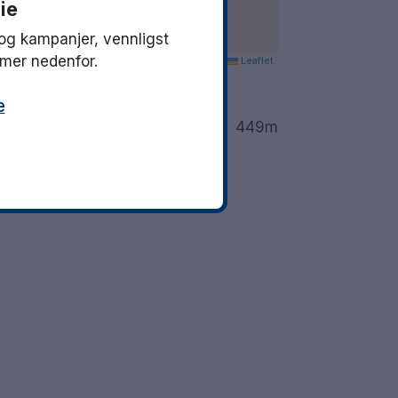
ie
og kampanjer, vennligst
mmer nedenfor.
Leaflet
What's nearby
e
els Torg
449m
 more