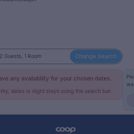
n
Change Search
2 Guests, 1 Room
Pl
ve any availability for your chosen dates.
wa
ity, dates or night stays using the search bar.