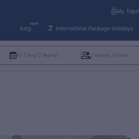
My Trips
Nytt!
Salg
International Package Holidays
Fri 7 Aug (2 Nights)
2 Guests, 1 Room