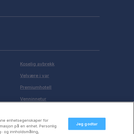
Koselig avbrekk
Velvære i var
Premiumhotell
Venninnetur
anne enhetsegenskaper for
Jeg godtar
formasjon på en enhet. Personlig
g- og innholdsmåling,