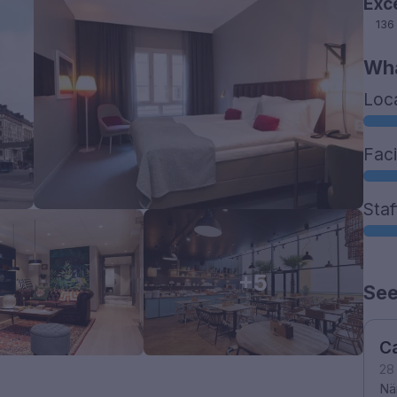
Exc
136
Wha
Loc
Faci
Staf
+5
See
Ca
28
När