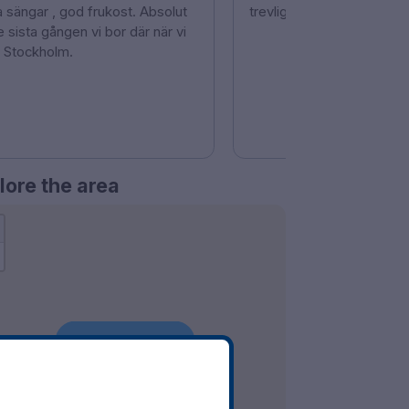
a sängar , god frukost. Absolut
trevlig personal.
e sista gången vi bor där när vi
i Stockholm.
lore the area
Show on Map