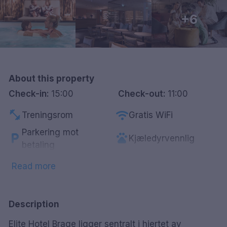
Göteborg
+6
Hele Danmark
Done
About this property
Check-in:
15:00
Check-out:
11:00
fitness_center
wifi
Treningsrom
Gratis WiFi
Parkering mot
local_parking
pets
Kjæledyrvennlig
betaling
restaurant
accessible
Restaurant
HC-vennlig
Read more
wine_bar
local_laundry_service
Minibar
Vaskeritjeneste
tv
chair
Smart-Tv
Lounge
Description
smoke_free
deck
Røykfrie rom
Utendørs servering
Elite Hotel Brage ligger sentralt i hjertet av