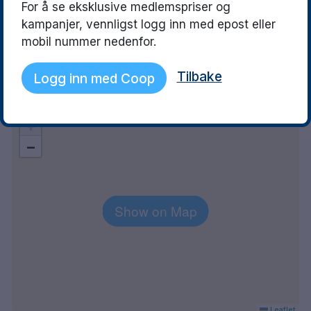
Dala lufthavn 9 km
inga-britt
Madelene
For å se eksklusive medlemspriser og
9.5
kampanjer, vennligst logg inn med epost eller
19 June 2026
22 June 2025
Allt var väldigt bra,utom vädret
Ett mysigt hotell 
mobil nummer nedenfor.
vilket ni inte kan påverka
och trevlig person
Tilbake
Logg inn med Coop
Explore the area
+
−
Show on Map
Leaflet