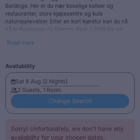
pool
sauna
Basseng
Badstue
Borlänge. Her er du nær koselige kafeer og
spa
local_bar
Spa
Bar
restauranter, store kjøpesentre og kule
naturopplevelser. Etter en kort kjøretur kan du nå
både flyplassen og Romme Alpin. I 2018 ble en
totalrenovering av hotellet gjennomført, som nå
Read more
kan tilby rundt hundre moderne rom som er
perfekte for par, forretningsreisende, familier med
barn og vennegrupper. I første etasje er
Availability
gastropuben The Bishops Arms. med et stort
utvalg av drikke og mat. Det er noe for alle her;
Sat 8 Aug (2 Nights)
klassiske retter som mørbradburgere og Fish 'n
2 Guests, 1 Room
Chips, men også veganske alternativer. Nyt god
mat og Nord-Europas bredeste utvalg av øl og
Change Search
whisky i et klassisk pubmiljø.
Sorry! Unfortunately, we don't have any
102 rom
availability for your chosen dates.