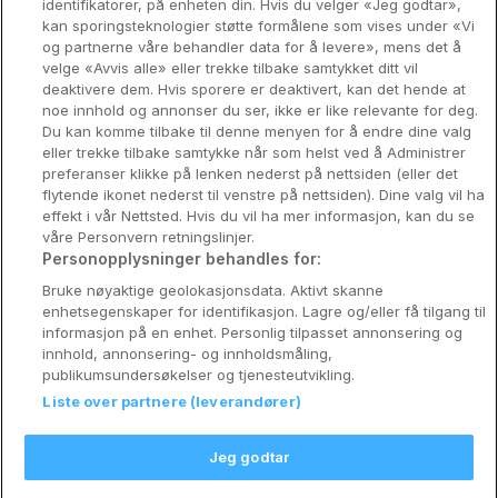
identifikatorer, på enheten din. Hvis du velger «Jeg godtar»,
Bergen
kan sporingsteknologier støtte formålene som vises under «Vi
og partnerne våre behandler data for å levere», mens det å
Utforsk Norden
velge «Avvis alle» eller trekke tilbake samtykket ditt vil
deaktivere dem. Hvis sporere er deaktivert, kan det hende at
Om Coop HotellKupp
noe innhold og annonser du ser, ikke er like relevante for deg.
Du kan komme tilbake til denne menyen for å endre dine valg
Konkurranse
eller trekke tilbake samtykke når som helst ved å Administrer
preferanser klikke på lenken nederst på nettsiden (eller det
Koselig avbrekk
flytende ikonet nederst til venstre på nettsiden). Dine valg vil ha
effekt i vår Nettsted. Hvis du vil ha mer informasjon, kan du se
Velvære i var
våre Personvern retningslinjer.
Personopplysninger behandles for:
Premiumhotell
Bruke nøyaktige geolokasjonsdata. Aktivt skanne
enhetsegenskaper for identifikasjon. Lagre og/eller få tilgang til
Venninnetur
informasjon på en enhet. Personlig tilpasset annonsering og
innhold, annonsering- og innholdsmåling,
publikumsundersøkelser og tjenesteutvikling.
Liste over partnere (leverandører)
Reservasjonsspørsmål:
info@coophotellkupp.com
Jeg godtar
Hotellsupport:
scandinavian@digibreaks.com