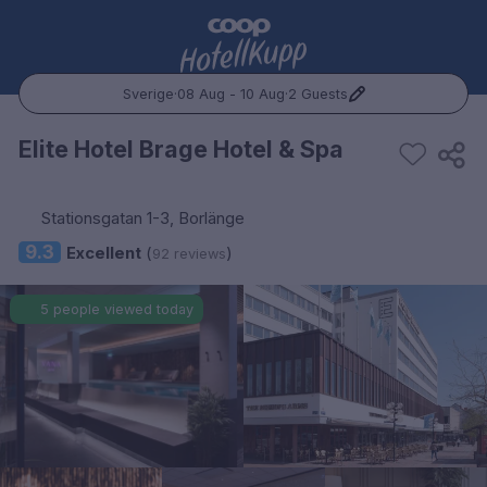
Sverige
·
08 Aug - 10 Aug
·
2 Guests
Popular Destinations:
Elite Hotel Brage Hotel & Spa
Hele Norge
Stationsgatan 1-3, Borlänge
Oslo
9.3
Excellent
(
)
92 reviews
Bergen
5 people viewed today
Trondheim
Hele Sverige
Stockholm