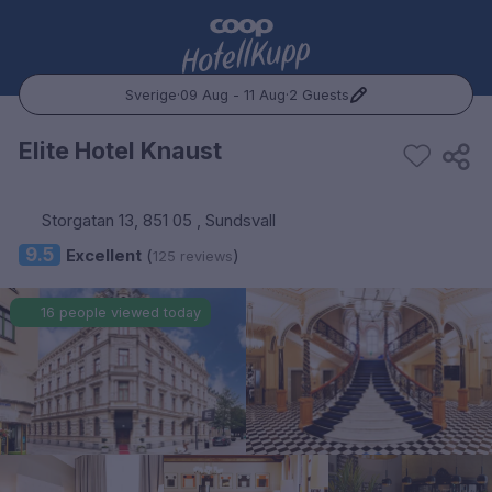
Sverige
·
09 Aug - 11 Aug
·
2 Guests
Popular Destinations:
Elite Hotel Knaust
Hele Norge
Storgatan 13, 851 05 , Sundsvall
Oslo
9.5
Excellent
(
)
125 reviews
Bergen
16 people viewed today
Trondheim
Hele Sverige
Stockholm