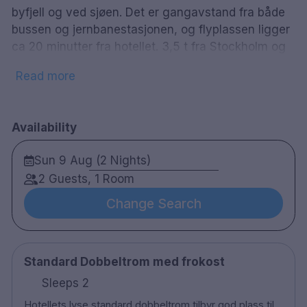
byfjell og ved sjøen. Det er gangavstand fra både
bussen og jernbanestasjonen, og flyplassen ligger
ca 20 minutter fra hotellet. 3,5 t fra Stockholm og
2 t fra Östersund kan du raskt nå Sundsvall med
Read more
bil.
Hotel Knaust ble bygget i 1891 og er et av Sveriges
mest kjente hoteller. Knaust er best kjent for sin
Availability
fantastiske hvite marmortrapp som møter gjesten
Sun 9 Aug (2 Nights)
ved inngangen. Mange er historiene om ville fester
med knust porselen, fremtredende gjester og ikke
2 Guests, 1 Room
minst hesten på trappen fra århundreskiftet, den
Change Search
tiden da Sundsvalls trekassetter levde lykkelige
dager. Hotellets 141 rom er lyse og hyggelige.
Rommene har teppegulv eller parkett samt dusj
Standard Dobbeltrom med frokost
eller badekar. Alle rommene har minibar,
oppbevaringsboks, hårføner, strykejern og
Sleeps 2
strykebrett og trådløs Internett-tilkobling.
Hotellets lyse standard dobbeltrom tilbyr god plass til