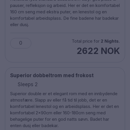
pauser, refleksjon og arbeid. Her er det en komfortabel
141 rom
160 cm seng med ekstra puter, en lenestol og en
Dobbel rom og familierom
komfortabel arbeidsplass. De fine badene har badekar
Bad med dusj eller badekar
eller dusj.
Gratis Wifi
LED TV
Total price for
2 Nights
.
0
Safe
2622 NOK
Skrivebord
Hårføner
Vannkoker
Strykejern/strykebrett
Superior dobbeltrom med frokost
Room service
Sleeps 2
Sauna
Superior double er et elegant rom med en innbydende
Gym
atmosfære. Slapp av eller få tid til jobb, det er en
Sykkelutleie
komfortabel lenestol og en arbeidsplass. Her er det en
Restaurant
komfortabel 2x90cm eller 160-180cm seng med
Vaskeri service
behagelige puter for en god natts søvn. Badet har
Husdyr er tillatt mot et gebyr. Vennligst oppgi i
enten dusj eller badekar.