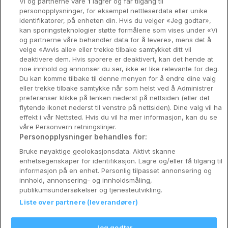
Vi og partnerne våre
1
lagrer og får tilgang til
Stavanger
personopplysninger, for eksempel nettleserdata eller unike
identifikatorer, på enheten din. Hvis du velger «Jeg godtar»,
Bergen
kan sporingsteknologier støtte formålene som vises under «Vi
og partnerne våre behandler data for å levere», mens det å
Utforsk Norden
velge «Avvis alle» eller trekke tilbake samtykket ditt vil
deaktivere dem. Hvis sporere er deaktivert, kan det hende at
Om Coop HotellKupp
noe innhold og annonser du ser, ikke er like relevante for deg.
Du kan komme tilbake til denne menyen for å endre dine valg
Konkurranse
eller trekke tilbake samtykke når som helst ved å Administrer
preferanser klikke på lenken nederst på nettsiden (eller det
Koselig avbrekk
flytende ikonet nederst til venstre på nettsiden). Dine valg vil ha
effekt i vår Nettsted. Hvis du vil ha mer informasjon, kan du se
Velvære i var
våre Personvern retningslinjer.
Personopplysninger behandles for:
Premiumhotell
Bruke nøyaktige geolokasjonsdata. Aktivt skanne
enhetsegenskaper for identifikasjon. Lagre og/eller få tilgang til
Venninnetur
informasjon på en enhet. Personlig tilpasset annonsering og
innhold, annonsering- og innholdsmåling,
publikumsundersøkelser og tjenesteutvikling.
Liste over partnere (leverandører)
Reservasjonsspørsmål:
info@coophotellkupp.com
Jeg godtar