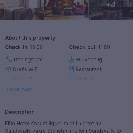
+4
Göteborg
Hele Danmark
About this property
Done
Check-in:
15:00
Check-out:
11:00
fitness_center
accessible
Treningsrom
HC-vennlig
wifi
restaurant
Gratis WiFi
Restaurant
tv
wine_bar
Smart-Tv
Minibar
local_bar
sauna
Bar
Badstue
Read more
pets
local_laundry_service
Kjæledyrvennlig
Vaskeritjeneste
Description
Elite Hotel Knaust ligger midt i hjertet av
Sundsvalls vakre Stenstad mellom Sundsvalls to