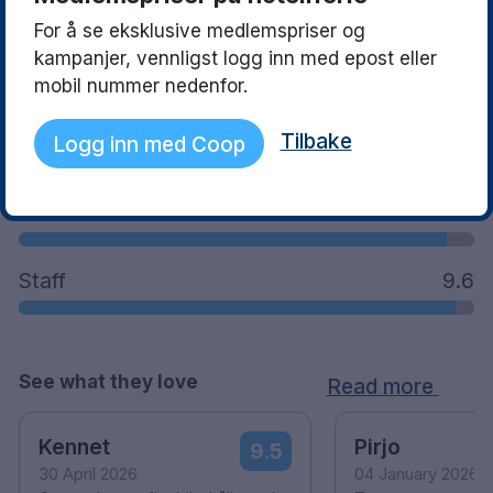
For å se eksklusive medlemspriser og
kampanjer, vennligst logg inn med epost eller
mobil nummer nedenfor.
What guests said
Tilbake
Location
9.8
Logg inn med Coop
Facilities
9.4
Staff
9.6
See what they love
Read more
Kennet
Pirjo
9.5
30 April 2026
04 January 2026