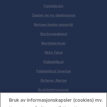
Familierom
Opplev en ny destinasjon
Norges beste reisemål
Storbyweekend
Nordiske byer
Aktiv Ferie
Pakketilbud
Pakketilbud Sverige
Byferie i Norge
Kystdestinasjoner
Oslo
Bruk av informasjonskapsler (cookies) mv.