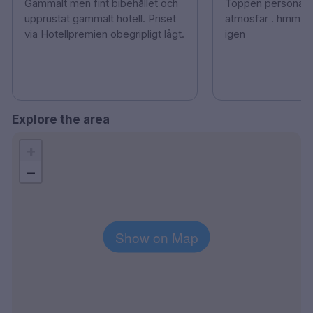
Gammalt men fint bibehållet och
Toppen personal o
upprustat gammalt hotell. Priset
atmosfär . hmm 
via Hotellpremien obegripligt lågt.
igen
Explore the area
+
−
Show on Map