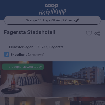
Sverige
·
06 Aug - 08 Aug
·
2 Guests
Popular Destinations:
Fagersta Stadshotell
Hele Norge
Blomstervägen 1, 73744, Fagersta
Oslo
8
Excellent
(
)
2 reviews
Bergen
3 people viewed today
Trondheim
Hele Sverige
Stockholm