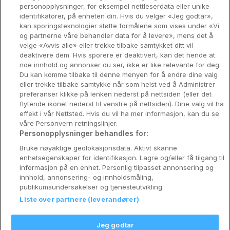
personopplysninger, for eksempel nettleserdata eller unike
identifikatorer, på enheten din. Hvis du velger «Jeg godtar»,
Bergen
kan sporingsteknologier støtte formålene som vises under «Vi
og partnerne våre behandler data for å levere», mens det å
Utforsk Norden
velge «Avvis alle» eller trekke tilbake samtykket ditt vil
deaktivere dem. Hvis sporere er deaktivert, kan det hende at
Om Coop HotellKupp
noe innhold og annonser du ser, ikke er like relevante for deg.
Du kan komme tilbake til denne menyen for å endre dine valg
Konkurranse
eller trekke tilbake samtykke når som helst ved å Administrer
preferanser klikke på lenken nederst på nettsiden (eller det
Koselig avbrekk
flytende ikonet nederst til venstre på nettsiden). Dine valg vil ha
effekt i vår Nettsted. Hvis du vil ha mer informasjon, kan du se
Velvære i var
våre Personvern retningslinjer.
Personopplysninger behandles for:
Premiumhotell
Bruke nøyaktige geolokasjonsdata. Aktivt skanne
enhetsegenskaper for identifikasjon. Lagre og/eller få tilgang til
Venninnetur
informasjon på en enhet. Personlig tilpasset annonsering og
innhold, annonsering- og innholdsmåling,
publikumsundersøkelser og tjenesteutvikling.
Liste over partnere (leverandører)
Reservasjonsspørsmål:
info@coophotellkupp.com
Jeg godtar