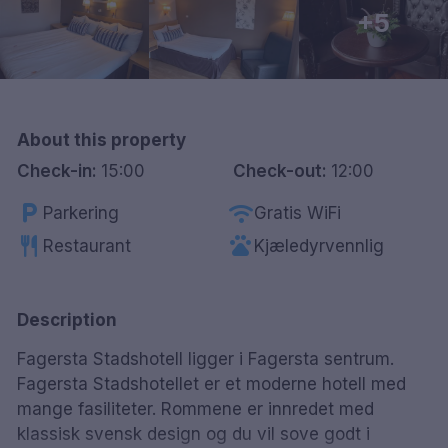
+5
Göteborg
Hele Danmark
Done
About this property
Check-in:
15:00
Check-out:
12:00
local_parking
wifi
Parkering
Gratis WiFi
restaurant
pets
Restaurant
Kjæledyrvennlig
Description
Fagersta Stadshotell ligger i Fagersta sentrum.
Fagersta Stadshotellet er et moderne hotell med
mange fasiliteter. Rommene er innredet med
klassisk svensk design og du vil sove godt i