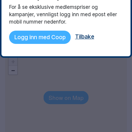
Hotellpremiens sida
For å se eksklusive medlemspriser og
överensstämmer inte alls med
kampanjer, vennligst logg inn med epost eller
hotellets sida/verkligheten.
mobil nummer nedenfor.
Samma fel kvarstår Ovanligt smal
dubbelsäng
Tilbake
Logg inn med Coop
Explore the area
+
−
Show on Map