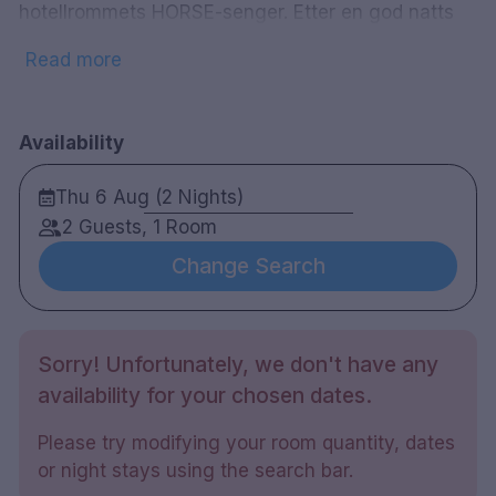
hotellrommets HORSE-senger. Etter en god natts
søvn tilbyr hotellet frokost. Hotellets resepsjon
Read more
holdes ubemannet fra 15.00 på fredager og i
helgene. Ankommende gjester får portkoder og
frokostposer for helgeopphold. Hotellet har to
Availability
restauranter som serverer både ferdige menyer og
enkeltretter.
Thu 6 Aug (2 Nights)
2 Guests, 1 Room
Change Search
52 rom
Dobbel rom
Bad med dusj
Gratis WiFi
Sorry! Unfortunately, we don't have any
TV
availability for your chosen dates.
safe
skrivebord
Please try modifying your room quantity, dates
Hårføner
or night stays using the search bar.
vannkoker