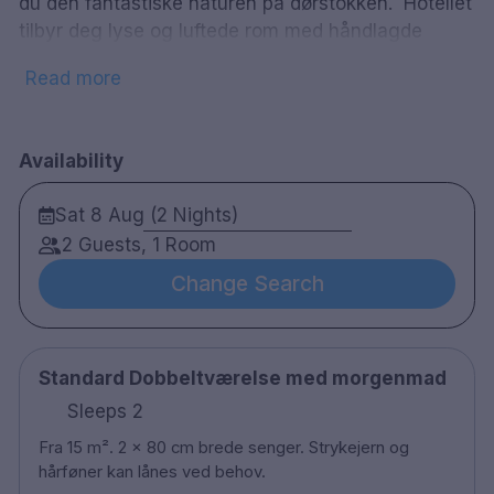
du den fantastiske naturen på dørstokken. Hotellet
tilbyr deg lyse og luftede rom med håndlagde
tepper på gulvet. Rommene er friske og lyst
Read more
innredet med kabel-TV, strykejern, buksepresse,
hårføner. Når sult er i magen, spise i hotellets
Restaurant The Steakhouse eller kanskje du vil ha
Availability
en drink i stedet. Deretter kan du henge ute i baren
eller sole deg på hotellets terrasse.
Sat 8 Aug (2 Nights)
58 rom
2 Guests, 1 Room
Dobbelrom
Change Search
Bad med kombinert dusj og badekar
Gratis Wifi
TV
Standard Dobbeltværelse med morgenmad
Skrivebord
Hårføner på forespørsel
Sleeps 2
Strykejern/strykebrett
Fra 15 m². 2 x 80 cm brede senger. Strykejern og
Buksepresse
hårføner kan lånes ved behov.
Sauna