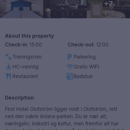
+7
Göteborg
Hele Danmark
About this property
Done
Check-in:
15:00
Check-out:
12:00
fitness_center
local_parking
Treningsrom
Parkering
accessible
wifi
HC-vennlig
Gratis WiFi
restaurant
sauna
Restaurant
Badstue
Description
First Hotel Olofström ligger midt i Olofström, rett
ved den vakre Aniara-parken. Du er nær alt,
næringsliv, industri og kultur, men fremfor alt har