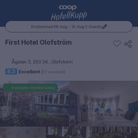
Kristianstad
·
08 Aug - 10 Aug
·
2 Guests
Popular Destinations:
First Hotel Olofström
Hele Norge
Ågatan 3, 293 34 , Olofström
Oslo
8.3
Excellent
(
)
17 reviews
Bergen
6 people viewed today
Trondheim
Hele Sverige
Stockholm