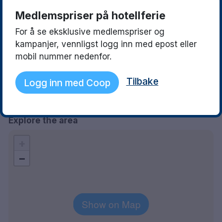
Medlemspriser på hotellferie
Ewa
Lars
8.5
12 June 2026
19 August 2024
For å se eksklusive medlemspriser og
Fantastisk bra service . De
Rummet och frukos
kampanjer, vennligst logg inn med epost eller
ställde upp när vi blev strandsatta
mobil nummer nedenfor.
. Återkommer gärna. Visst kan
frukosten vara lite bättre. Men
Tilbake
Logg inn med Coop
det är det lilla som de kan
förbättra
Explore the area
+
−
Show on Map