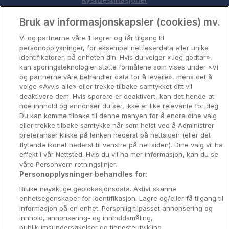
Kystdestinasjoner
Oslo
Bruk av informasjonskapsler (cookies) mv.
Vi og partnerne våre
1
lagrer og får tilgang til
Stavanger
personopplysninger, for eksempel nettleserdata eller unike
identifikatorer, på enheten din. Hvis du velger «Jeg godtar»,
Bergen
kan sporingsteknologier støtte formålene som vises under «Vi
og partnerne våre behandler data for å levere», mens det å
Utforsk Norden
velge «Avvis alle» eller trekke tilbake samtykket ditt vil
deaktivere dem. Hvis sporere er deaktivert, kan det hende at
Om Coop HotellKupp
noe innhold og annonser du ser, ikke er like relevante for deg.
Du kan komme tilbake til denne menyen for å endre dine valg
Konkurranse
eller trekke tilbake samtykke når som helst ved å Administrer
preferanser klikke på lenken nederst på nettsiden (eller det
Koselig avbrekk
flytende ikonet nederst til venstre på nettsiden). Dine valg vil ha
effekt i vår Nettsted. Hvis du vil ha mer informasjon, kan du se
Velvære i var
våre Personvern retningslinjer.
Personopplysninger behandles for:
Premiumhotell
Bruke nøyaktige geolokasjonsdata. Aktivt skanne
enhetsegenskaper for identifikasjon. Lagre og/eller få tilgang til
Venninnetur
informasjon på en enhet. Personlig tilpasset annonsering og
innhold, annonsering- og innholdsmåling,
publikumsundersøkelser og tjenesteutvikling.