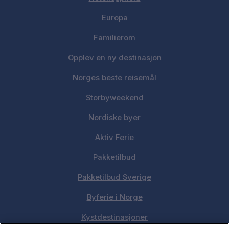
Europa
Familierom
Opplev en ny destinasjon
Norges beste reisemål
Storbyweekend
Nordiske byer
Aktiv Ferie
Pakketilbud
Pakketilbud Sverige
Byferie i Norge
Kystdestinasjoner