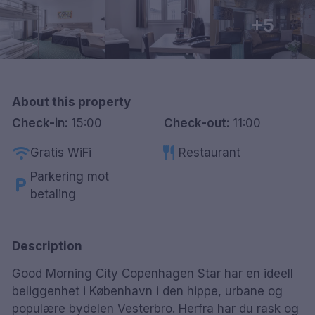
Göteborg
+5
Hele Danmark
Done
About this property
Check-in:
15:00
Check-out:
11:00
wifi
restaurant
Gratis WiFi
Restaurant
Parkering mot
local_parking
betaling
Description
Good Morning City Copenhagen Star har en ideell
beliggenhet i København i den hippe, urbane og
populære bydelen Vesterbro. Herfra har du rask og