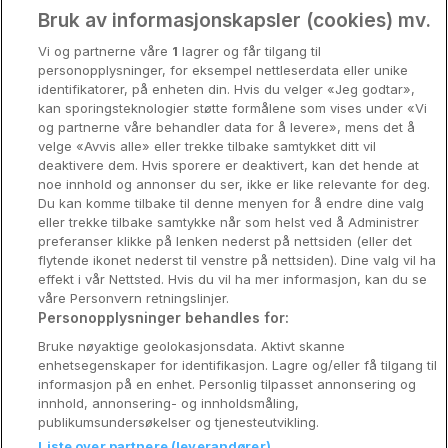
Oslo
Bruk av informasjonskapsler (cookies) mv.
Vi og partnerne våre
1
lagrer og får tilgang til
Stavanger
personopplysninger, for eksempel nettleserdata eller unike
identifikatorer, på enheten din. Hvis du velger «Jeg godtar»,
Bergen
kan sporingsteknologier støtte formålene som vises under «Vi
og partnerne våre behandler data for å levere», mens det å
Utforsk Norden
velge «Avvis alle» eller trekke tilbake samtykket ditt vil
deaktivere dem. Hvis sporere er deaktivert, kan det hende at
Om Coop HotellKupp
noe innhold og annonser du ser, ikke er like relevante for deg.
Du kan komme tilbake til denne menyen for å endre dine valg
Konkurranse
eller trekke tilbake samtykke når som helst ved å Administrer
preferanser klikke på lenken nederst på nettsiden (eller det
Koselig avbrekk
flytende ikonet nederst til venstre på nettsiden). Dine valg vil ha
effekt i vår Nettsted. Hvis du vil ha mer informasjon, kan du se
Velvære i var
våre Personvern retningslinjer.
Personopplysninger behandles for:
Premiumhotell
Bruke nøyaktige geolokasjonsdata. Aktivt skanne
enhetsegenskaper for identifikasjon. Lagre og/eller få tilgang til
Venninnetur
informasjon på en enhet. Personlig tilpasset annonsering og
innhold, annonsering- og innholdsmåling,
publikumsundersøkelser og tjenesteutvikling.
Liste over partnere (leverandører)