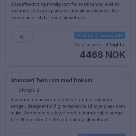
Gratis WiFi
plasseffektivt og rimelig rom for to reisende, eller et
TV
rom med litt ekstra plass for den alenereisende. Alle
rommene er utstyrt med skrivebord.
Safe
Skrivebord
Hårføner
Only 2 rooms left!
0
Vaskeri
Total price for
2 Nights
.
Strykejern/ strykebrett ved forespørsel
4468 NOK
Bar
Tidlig -innsjekk koster ekstra - med forbehold
om tilgjengelighet
Sen- utsjekking koster ekstra - med forbehold
Standard Twin rom med frokost
om tilgjengelighet
Sleeps 2
Husdyr er tillatt mot et gebyr
Standard tomannsrom er utstyrt med to separate
Parkering mot en avgift
senger, designet for å gi to reisende så mye plass som
Røykfritt
mulig. Rommene er utstyrt med to komfortable senger
100 meter til København sentralstasjon
(2 x 80 cm eller 2 x 90 cm), bad og skrivebord.
5 minutters gange til Tivoli
10 minutters gange til Rådhusstranden