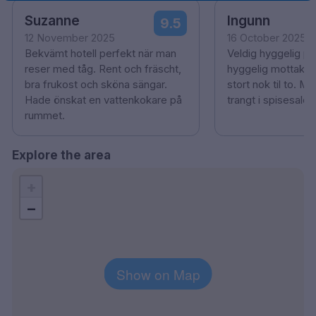
Suzanne
Ingunn
9.5
12 November 2025
16 October 2025
Bekvämt hotell perfekt när man
Veldig hyggelig p
reser med tåg. Rent och fräscht,
hyggelig mottakels
bra frukost och sköna sängar.
stort nok til to. M
Hade önskat en vattenkokare på
trangt i spisesalen
rummet.
Explore the area
+
−
Show on Map