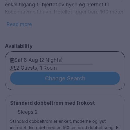
enkel tilgang til hjertet av byen og nærhet til
København lufthavn. Hotellet ligger bare 100 meter
fra sentralstasjonen. I kort gangavstand fra hotellet
Read more
finner du tivoli fornøyelsespark, Town Hall Plaza og
Københavns beste handlegater. Hotellet tilbyr 134
vakkert innredede rom for å utforske denne
Availability
komforten til alle de bekvemmeligheter og ene
kommer i pris. Hotellet er stolt av servicenivået de
Sat 8 Aug (2 Nights)
tilbyr, og enten du vil ligge i sengen eller stå opp
2 Guests, 1 Room
og utforske byen, er hotellet designet for å støtte
deg hele veien. Copenhagen Star tilbyr en
Change Search
avslappende bar og en vakker gårdsplass samt
muligheten til å starte morgenen med en solid
skandinavisk frokostbuffé.
Standard dobbeltrom med frokost
134 rom
Sleeps 2
Dobbel rom og familierom
Standard dobbeltrom er enkelt, moderne og lyst
Bad med dusj
innredet. Innredet med en 160 cm bred dobbeltseng. Et