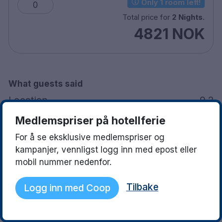
Only 1 room left!
0
20 minutters kjøring til København Kastrup
Total price for
2 Nights
.
lufthavn
4821 NOK
What guests said
Location
9.2
Medlemspriser på hotellferie
Facilities
8.2
For å se eksklusive medlemspriser og
kampanjer, vennligst logg inn med epost eller
Staff
9.3
mobil nummer nedenfor.
Tilbake
Logg inn med Coop
See what they love
Read more