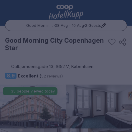
Good Morning City Copenhagen Star
·
08 Aug - 10 Aug
·
2 Guests
Popular Destinations:
Good Morning City Copenhagen
Star
Hele Norge
Oslo
Colbjørnsensgade 13, 1652 V, København
8.9
Excellent
(
)
52 reviews
Bergen
35 people viewed today
Trondheim
Hele Sverige
Stockholm