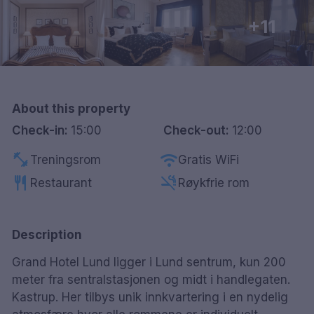
Göteborg
+11
Hele Danmark
Done
About this property
Check-in:
15:00
Check-out:
12:00
fitness_center
wifi
Treningsrom
Gratis WiFi
restaurant
smoke_free
Restaurant
Røykfrie rom
Description
Grand Hotel Lund ligger i Lund sentrum, kun 200
meter fra sentralstasjonen og midt i handlegaten.
Kastrup. Her tilbys unik innkvartering i en nydelig