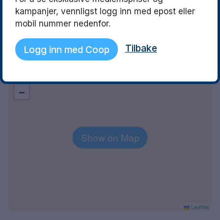
frukostbuffe och hjälpsam
stämning med alla
lufthavn og København Kastrup lufthavn
kampanjer, vennligst logg inn med epost eller
personal!
examen 🎓 just de
mobil nummer nedenfor.
toppen 💓
Tilbake
Logg inn med Coop
Explore the area
+
−
Show on Map
Leaflet