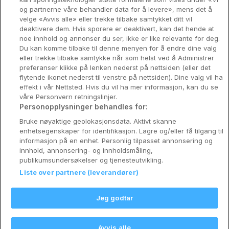
og partnerne våre behandler data for å levere», mens det å
Utforsk Norden
velge «Avvis alle» eller trekke tilbake samtykket ditt vil
deaktivere dem. Hvis sporere er deaktivert, kan det hende at
Om Coop HotellKupp
noe innhold og annonser du ser, ikke er like relevante for deg.
Du kan komme tilbake til denne menyen for å endre dine valg
Konkurranse
eller trekke tilbake samtykke når som helst ved å Administrer
preferanser klikke på lenken nederst på nettsiden (eller det
Koselig avbrekk
flytende ikonet nederst til venstre på nettsiden). Dine valg vil ha
effekt i vår Nettsted. Hvis du vil ha mer informasjon, kan du se
Velvære i var
våre Personvern retningslinjer.
Personopplysninger behandles for:
Premiumhotell
Bruke nøyaktige geolokasjonsdata. Aktivt skanne
enhetsegenskaper for identifikasjon. Lagre og/eller få tilgang til
Venninnetur
informasjon på en enhet. Personlig tilpasset annonsering og
innhold, annonsering- og innholdsmåling,
publikumsundersøkelser og tjenesteutvikling.
Liste over partnere (leverandører)
Reservasjonsspørsmål:
info@coophotellkupp.com
Jeg godtar
Hotellsupport:
scandinavian@digibreaks.com
Avvis alle