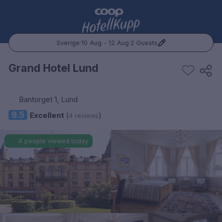
Sverige
·
10 Aug - 12 Aug
·
2 Guests
Popular Destinations:
Grand Hotel Lund
Hele Norge
Bantorget 1, Lund
Oslo
9.5
Excellent
(
)
4 reviews
Bergen
4 people viewed today
Trondheim
Hele Sverige
Stockholm