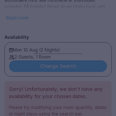
atmosfære hvor alle rommene er individuelt
innredet. På hotellet finner du en bistro hvor, rett
mat serveres og delvis en spisestue hvor
Read more
klassiske, elegante retter nytes under varme
lysekroner. Grand Hotel Lund er et hotell med sjel.
Sjelen sitter i vegger, gulv og tak, som er
Availability
impregnert med over hundre års lundhistorie, og
har blitt bevart gjennom alle renoveringer. Den
Mon 10 Aug (2 Nights)
sitter i duften av mat og duften av vin, den sitter i
2 Guests, 1 Room
glasskassen, den sitter i selve knurringen.
Change Search
93 rom
Dobbel rom
Sorry! Unfortunately, we don't have any
Baderom med dusj
availability for your chosen dates.
Gratis WiFi
TV
Please try modifying your room quantity, dates
Safe
or night stays using the search bar.