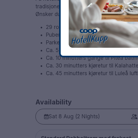
tradisjonelle pubretter og et bredt utval
Ønsker du å utforske området, ligger utsik
29 rom
Puben er stengt på julaften og første
Parkering er tilgjengelig mot en avgif
Ca. 5 minutters gange til Piteå stads
Ca. 10 minutters gange til Piteå bå
Ca. 30 minutters kjøretur til Kalahatt
Ca. 45 minutters kjøretur til Luleå luf
Availability
Sat 8 Aug (2 Nights)