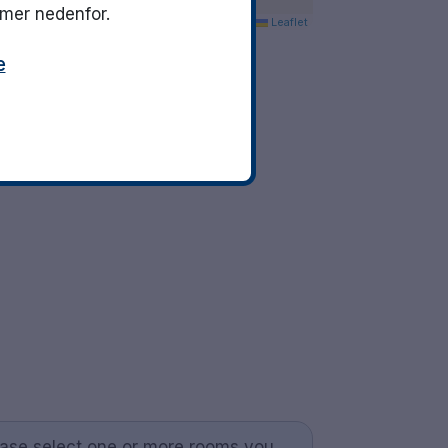
mmer nedenfor.
Leaflet
e
ease select one or more rooms you