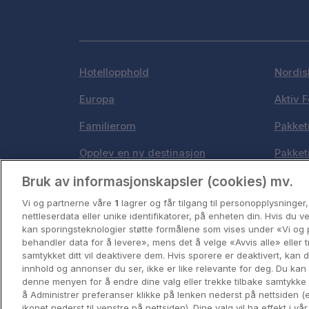
Hotellopphold
Nordis
Europa
Aktiv F
Familierom
Pakket
Opplev en ny destinasjon
Pakket
Bruk av informasjonskapsler (cookies) mv.
Norges beste reisemål
Byferi
Vi og partnerne våre
1
lagrer og får tilgang til personopplysninger
Storbyweekend
Kystde
nettleserdata eller unike identifikatorer, på enheten din. Hvis du 
kan sporingsteknologier støtte formålene som vises under «Vi og 
behandler data for å levere», mens det å velge «Avvis alle» eller t
samtykket ditt vil deaktivere dem. Hvis sporere er deaktivert, kan
innhold og annonser du ser, ikke er like relevante for deg. Du kan 
denne menyen for å endre dine valg eller trekke tilbake samtykke
å Administrer preferanser klikke på lenken nederst på nettsiden (e
ikonet nederst til venstre på nettsiden). Dine valg vil ha effekt i vå