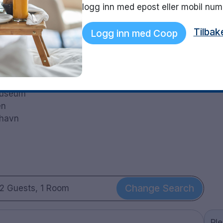
logg inn med epost eller mobil nu
g av drikke i en hyggelig og avslappet atmosfære.
tsfjellet Kalahatten bare en kort kjøretur unna.
Tilbak
Logg inn med Coop
 nyttårsdag
t
kyrka
tmuseum
en
thavn
Change Search
2 Guests, 1 Room
Pl