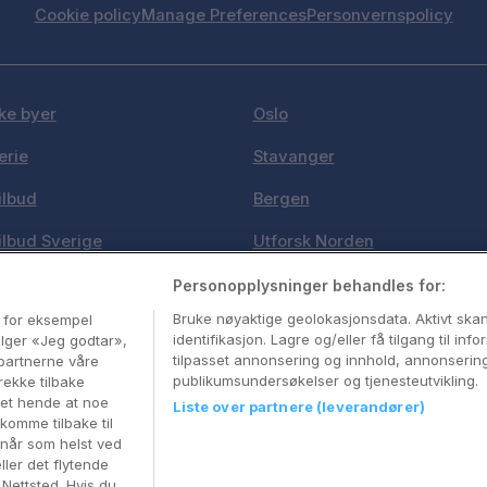
Cookie policy
Manage Preferences
Personvernspolicy
ke byer
Oslo
erie
Stavanger
ilbud
Bergen
ilbud Sverige
Utforsk Norden
e i Norge
Om Coop HotellKupp
Personopplysninger behandles for:
Bruke nøyaktige geolokasjonsdata. Aktivt sk
, for eksempel
stinasjoner
Konkurranse
identifikasjon. Lagre og/eller få tilgang til in
velger «Jeg godtar»,
tilpasset annonsering og innhold, annonserin
partnerne våre
publikumsundersøkelser og tjenesteutvikling.
rekke tilbake
 det hende at noe
Liste over partnere (leverandører)
komme tilbake til
Reservasjonsspørsmål:
info@coophotellkupp.com
 når som helst ved
Hotellsupport:
scandinavian@digibreaks.com
ller det flytende
r Nettsted. Hvis du