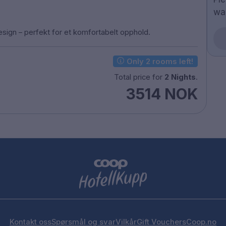
wa
 design – perfekt for et komfortabelt opphold.
Only 2 rooms left!
Total price for
2 Nights
.
3514 NOK
Kontakt oss
Spørsmål og svar
Vilkår
Gift Vouchers
Coop.no