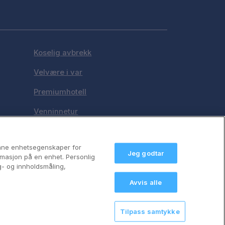
Koselig avbrekk
Velvære i var
Premiumhotell
Venninnetur
anne enhetsegenskaper for
Jeg godtar
formasjon på en enhet. Personlig
g- og innholdsmåling,
Avvis alle
Tilpass samtykke