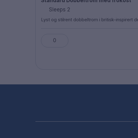
Standard Dobbeltrom med frokost
Sleeps 2
Lyst og stilrent dobbeltrom i britisk-inspirert
0