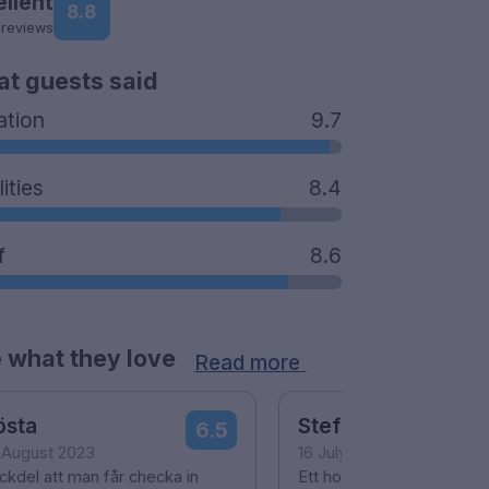
ellent
8.8
 reviews
t guests said
ation
9.7
lities
8.4
f
8.6
 what they love
Read more
östa
Stefan
6.5
 August 2023
16 July 2023
ckdel att man får checka in
Ett hotell med ett utmärkt