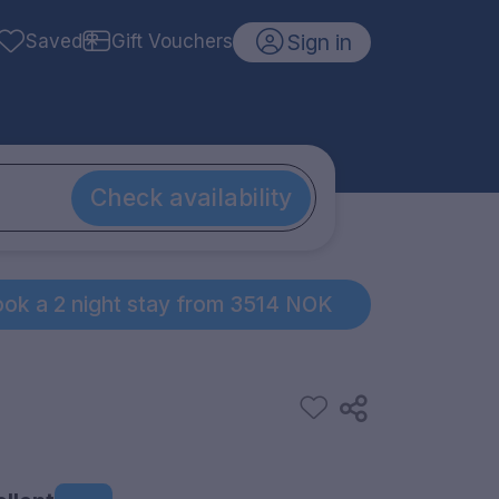
Sign in
Saved
Gift Vouchers
Check availability
ok a 2 night stay from 3514 NOK