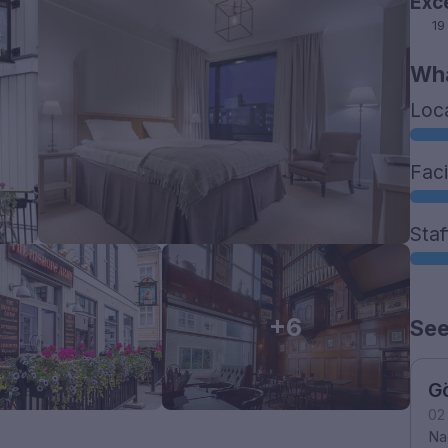
Exc
19
Wha
Loc
Faci
Staf
+6
See
G
02
Na