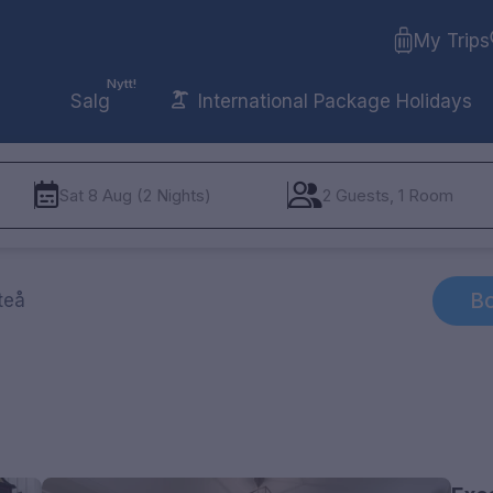
My Trips
Nytt!
Salg
International Package Holidays
Sat 8 Aug (2 Nights)
2 Guests, 1 Room
Bo
teå