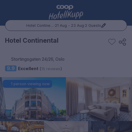
Hotel Continental
·
21 Aug - 23 Aug
·
2 Guests
Popular Destinations:
Hotel Continental
Hele Norge
Stortingsgaten 24/26, Oslo
Oslo
9.9
Excellent
(
)
15 reviews
Bergen
1 person viewing now
Trondheim
Hele Sverige
Stockholm