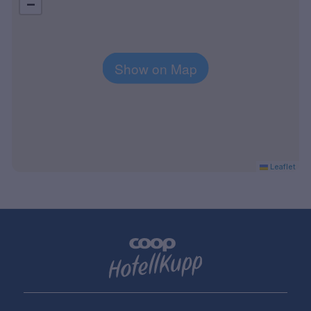
−
Show on Map
Leaflet