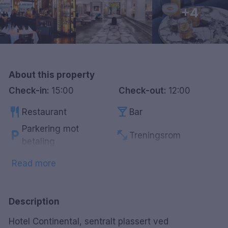
+4
Göteborg
Hele Danmark
Done
About this property
Check-in:
15:00
Check-out:
12:00
restaurant
local_bar
Restaurant
Bar
Parkering mot
local_parking
fitness_center
Treningsrom
betaling
accessible
wine_bar
HC-vennlig
Minibar
Read more
Gratis badekåper og
wifi
checkroom
Gratis WiFi
tøfler
Description
Hotel Continental, sentralt plassert ved