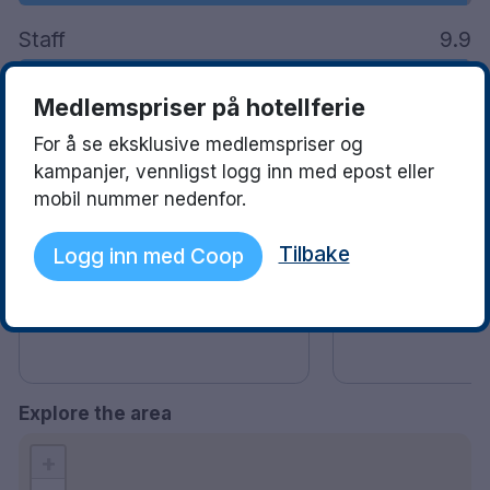
Staff
9.9
Medlemspriser på hotellferie
See what they love
Read more
For å se eksklusive medlemspriser og
kampanjer, vennligst logg inn med epost eller
mobil nummer nedenfor.
Malin
Inger Johann
10
03 December 2025
Carlsen
Tilbake
Logg inn med Coop
Fantastisk Hotell och
29 October 2025
upplevelse:) kommer boka igen
Strålende opphold
🤩
Explore the area
+