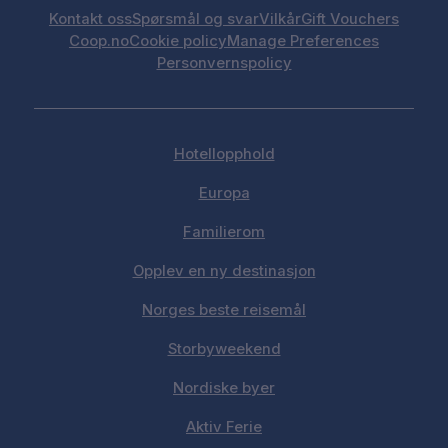
Kontakt oss
Spørsmål og svar
Vilkår
Gift Vouchers
Coop.no
Cookie policy
Manage Preferences
Personvernspolicy
Hotellopphold
Europa
Familierom
Opplev en ny destinasjon
Norges beste reisemål
Storbyweekend
Nordiske byer
Aktiv Ferie