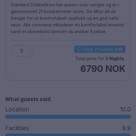
Standard Dobbeltrom har queen-size-senger og er i
Nespresso kaffemaskin
gjennomsnitt 21 kvadratmeter store. De tilbyr alt du
65 kvm Fitness Studio
trenger for et komfortabelt opphold og en god natts
Tilgjengelig med rullestol
søvn. Alle rommene inkluderer en komfortabel lenestol
Frokostrestaurant Caroline
samt et skrivebord dersom du ønsker å jobbe.
CASBAR – restauranten serverer pizza
Theatercaféen – nyt lunsj eller middag i den
Only 2 rooms left!
0
legendariske restaurant
Total price for
2 Nights
.
Restaurant Eik Annen Etage – kom inn for en
6790 NOK
gourmetopplevelse.
Bar Boman – moderne lobbybar
Parkering 725 NOK per natt
El bil lading 350 NOK
1 minuts gang til Nationalteatret
What guests said
45 minutters kjøring til Oslo flyplass
Location
10.0
Facilities
9.9