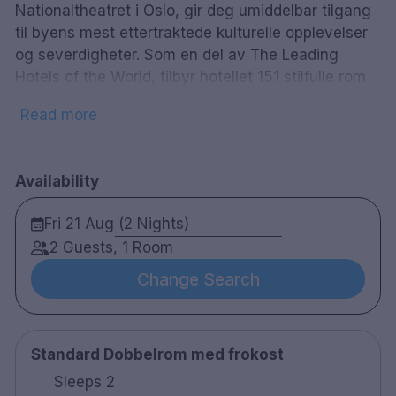
Nationaltheatret i Oslo, gir deg umiddelbar tilgang
til byens mest ettertraktede kulturelle opplevelser
og severdigheter. Som en del av The Leading
Hotels of the World, tilbyr hotellet 151 stilfulle rom
og suiter, i tillegg til fem førsteklasses restauranter
Read more
og barer – inkludert den legendariske
Theatercaféen. Nyt en uforglemmelig femstjerners
opplevelse i hjertet av Oslo.
Availability
Fri 21 Aug (2 Nights)
151 rom
2 Guests, 1 Room
Enkelrom, dobbel- og twinrom.
Change Search
Gratis WiFi
Apple TV & Chromecast
Hårføner
Minibar
Standard Dobbelrom med frokost
Turndown service
Sleeps 2
24-timers roomservice