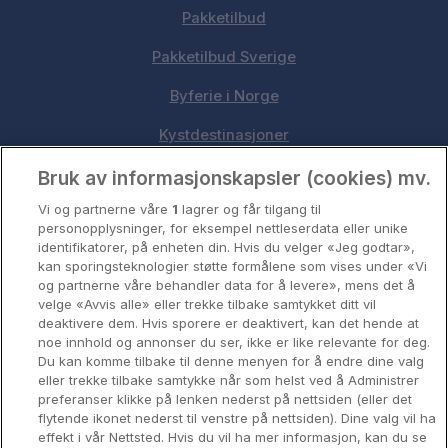
Pakketilbud
Pakketilbud Sverige
Byferie i Norge
Kystdestinasjoner
Oslo
Bruk av informasjonskapsler (cookies) mv.
Vi og partnerne våre
1
lagrer og får tilgang til
Stavanger
personopplysninger, for eksempel nettleserdata eller unike
identifikatorer, på enheten din. Hvis du velger «Jeg godtar»,
Bergen
kan sporingsteknologier støtte formålene som vises under «Vi
og partnerne våre behandler data for å levere», mens det å
Utforsk Norden
velge «Avvis alle» eller trekke tilbake samtykket ditt vil
deaktivere dem. Hvis sporere er deaktivert, kan det hende at
Om Coop HotellKupp
noe innhold og annonser du ser, ikke er like relevante for deg.
Du kan komme tilbake til denne menyen for å endre dine valg
Konkurranse
eller trekke tilbake samtykke når som helst ved å Administrer
preferanser klikke på lenken nederst på nettsiden (eller det
Koselig avbrekk
flytende ikonet nederst til venstre på nettsiden). Dine valg vil ha
effekt i vår Nettsted. Hvis du vil ha mer informasjon, kan du se
Velvære i var