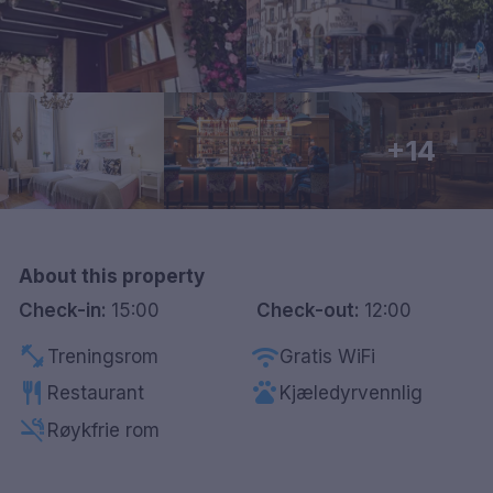
Göteborg
Hele Danmark
+14
Done
About this property
Check-in:
15:00
Check-out:
12:00
fitness_center
wifi
Treningsrom
Gratis WiFi
restaurant
pets
Restaurant
Kjæledyrvennlig
smoke_free
Røykfrie rom