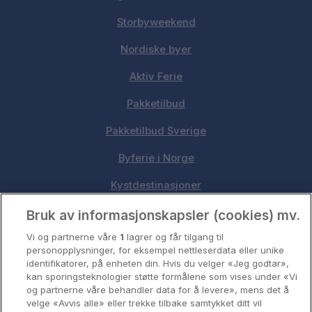
Storbyweekend
Nordiske byer
Aktiv Ferie
Pakketilbud
Pakketilbud Sverige
Byferie i Norge
Kystdestinasjoner
Oslo
Bruk av informasjonskapsler (cookies) mv.
Vi og partnerne våre
1
lagrer og får tilgang til
Stavanger
personopplysninger, for eksempel nettleserdata eller unike
identifikatorer, på enheten din. Hvis du velger «Jeg godtar»,
Bergen
kan sporingsteknologier støtte formålene som vises under «Vi
og partnerne våre behandler data for å levere», mens det å
Utforsk Norden
velge «Avvis alle» eller trekke tilbake samtykket ditt vil