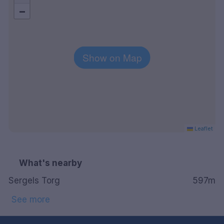
−
Show on Map
Leaflet
What's nearby
Sergels Torg
597m
See more