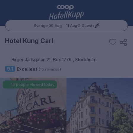
Sverige
·
09 Aug - 11 Aug
·
2 Guests
Popular Destinations:
Hotel Kung Carl
Hele Norge
Birger Jarlsgatan 21, Box 1776 , Stockholm
Oslo
9.1
Excellent
(
)
16 reviews
Bergen
16 people viewed today
Trondheim
Hele Sverige
Stockholm