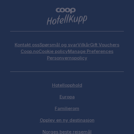
Kontakt oss
Spørsmål og svar
Vilkår
Gift Vouchers
Coop.no
Cookie policy
Manage Preferences
Personvernspolicy
Hotellopphold
Europa
Familierom
Opplev en ny destinasjon
Norges beste reisemål