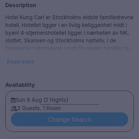
Description
Hotel Kung Carl er Stockholms eldste familiedrevne
hotell. Hotellet ligger i en livlig beliggenhet midt i
byen! 4-stjernershotellet ligger i nærheten av NK,
slottet, Skansen og Stockholms natteliv. I de
fasjonable nabolagene rundt Stureplan handler du
for interiørdesign, morsomme designgadgets og
Read more
klær og sko av kjente merkevarer. Hotellet har rom
for enhver smak; alt fra gustavian stil med
antikviteter og kunst til moderne design og trendy
Availability
tapet. Finn ditt eget favorittrom! Gratis trådløst
internett på hele hotellet. Etter en hel dag på byen
Sun 9 Aug (2 Nights)
kan du slappe av med en cocktail i baren eller nyte
2 Guests, 1 Room
en deilig middag i hotellets vel besøkte restaurant
Kung Carls Bakficka - Tre Rum & Kök. Opplev den
Change Search
moderne restauranten med fokus på grilling!