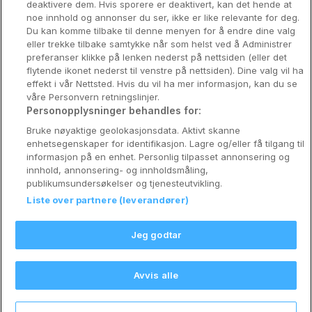
deaktivere dem. Hvis sporere er deaktivert, kan det hende at
Om Coop HotellKupp
noe innhold og annonser du ser, ikke er like relevante for deg.
Du kan komme tilbake til denne menyen for å endre dine valg
Konkurranse
eller trekke tilbake samtykke når som helst ved å Administrer
preferanser klikke på lenken nederst på nettsiden (eller det
Koselig avbrekk
flytende ikonet nederst til venstre på nettsiden). Dine valg vil ha
effekt i vår Nettsted. Hvis du vil ha mer informasjon, kan du se
Velvære i var
våre Personvern retningslinjer.
Personopplysninger behandles for:
Premiumhotell
Bruke nøyaktige geolokasjonsdata. Aktivt skanne
enhetsegenskaper for identifikasjon. Lagre og/eller få tilgang til
Venninnetur
informasjon på en enhet. Personlig tilpasset annonsering og
innhold, annonsering- og innholdsmåling,
publikumsundersøkelser og tjenesteutvikling.
Liste over partnere (leverandører)
Reservasjonsspørsmål:
info@coophotellkupp.com
Jeg godtar
Hotellsupport:
scandinavian@digibreaks.com
Avvis alle
Nytt!