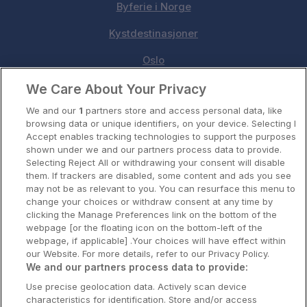
Byferie i Norge
Kystdestinasjoner
Oslo
We Care About Your Privacy
Stavanger
We and our
1
partners store and access personal data, like
Bergen
browsing data or unique identifiers, on your device. Selecting I
Accept enables tracking technologies to support the purposes
Utforsk Norden
shown under we and our partners process data to provide.
Selecting Reject All or withdrawing your consent will disable
Om Coop HotellKupp
them. If trackers are disabled, some content and ads you see
may not be as relevant to you. You can resurface this menu to
Konkurranse
change your choices or withdraw consent at any time by
clicking the Manage Preferences link on the bottom of the
Koselig avbrekk
webpage [or the floating icon on the bottom-left of the
webpage, if applicable] .Your choices will have effect within
Velvære i var
our Website. For more details, refer to our Privacy Policy.
We and our partners process data to provide:
Premiumhotell
Use precise geolocation data. Actively scan device
characteristics for identification. Store and/or access
Venninnetur