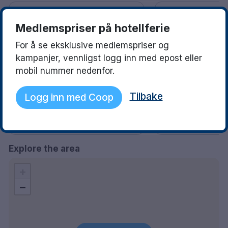
Espen
Ola
10
Medlemspriser på hotellferie
08 May 2025
20 May 2024
Bra hotell, stort og fint rom. Rent
Godt hotell, mangle
For å se eksklusive medlemspriser og
og ryddig overalt. God frokost!
frokosten
kampanjer, vennligst logg inn med epost eller
mobil nummer nedenfor.
Tilbake
Logg inn med Coop
Explore the area
+
−