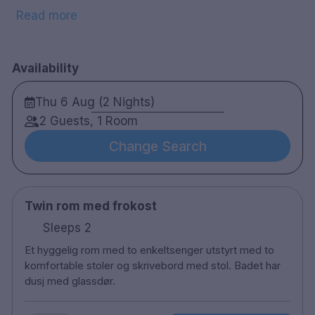
shopping, spennende museer, turer gjennom
Read more
Moholmens sjarmerende trebygninger eller en
kajakktur. Når du har oppdaget alt som byen har å
tilby, ta en litt lengre utflukt til Nord-Norges største
Availability
isbre Svartisen eller bestill en guidet tur gjennom
Grønligrotta som er Norges mest populære hule. I
Thu 6 Aug (2 Nights)
hotellets unike toginspirerte restaurant kan du nyte
2 Guests, 1 Room
velsmakende måltider under oppholdet, alt i en
stemningsfull atmosfære.
Change Search
30 rom
Dobbeltrom
Twin rom med frokost
Bad med dusj
Gratis WiFi
Sleeps 2
TV
Et hyggelig rom med to enkeltsenger utstyrt med to
Hårføner
komfortable stoler og skrivebord med stol. Badet har
Gratis toalettsaker
dusj med glassdør.
Romservice
Restaurant