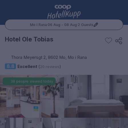
Mo I Rana
·
06 Aug - 08 Aug
·
2 Guests
Popular Destinations:
Hotel Ole Tobias
Hele Norge
Thora Meyersgt 2, 8602 Mo, Mo i Rana
Oslo
8.8
Excellent
(
)
20 reviews
Bergen
38 people viewed today
Trondheim
Hele Sverige
Stockholm