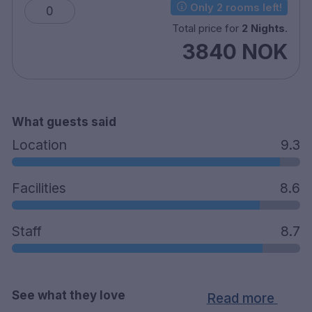
Only 2 rooms left!
0
Bar
Total price for
2 Nights
.
Barneseng mot et pristillegg
3840 NOK
Ekstraseng mot et pristillegg
Husdyr er tillatt mot et pristillegg
Handicap-rom er tilgjengelig
Gratis parkering
Røykfritt
What guests said
5 minutters gange til Mo i Rana stasjon
Location
9.3
15 minutters kjøring til Mo i Rana lufthavn
Facilities
8.6
Staff
8.7
See what they love
Read more