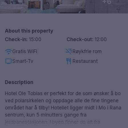
+6
Göteborg
Hele Danmark
About this property
Done
Check-in:
15:00
Check-out:
12:00
wifi
smoke_free
Gratis WiFi
Røykfrie rom
tv
restaurant
Smart-Tv
Restaurant
Description
Hotel Ole Tobias er perfekt for de som ønsker å bo
ved polarsirkelen og oppdage alle de fine tingene
området har å tilby! Hotellet ligger midt i Mo i Rana
sentrum, kun 5 minutters gange fra
jernbanestasjonen. I byen finner du alt fra