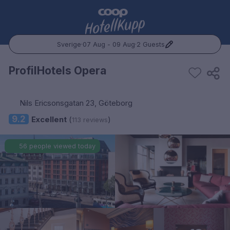
Sverige
·
07 Aug - 09 Aug
·
2 Guests
Popular Destinations:
ProfilHotels Opera
Hele Norge
Nils Ericsonsgatan 23, Göteborg
Oslo
9.2
Excellent
(
)
113 reviews
Bergen
56 people viewed today
Trondheim
Hele Sverige
Stockholm