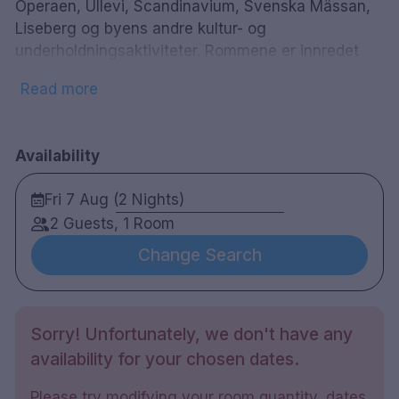
Operaen, Ullevi, Scandinavium, Svenska Mässan,
Liseberg og byens andre kultur- og
underholdningsaktiviteter. Rommene er innredet
med komforten til gjestene i tankene, og på
Read more
hotellet kan du nyte en god middag i restauranten,
ta deg noe å drikke i lobbybaren eller slappe av i
hotellets velværesenter. Velværeområdet på
Availability
hotellet tilbyr total avslapning med
velværebasseng, tørrbadstue og dampbad. Som
Fri 7 Aug (2 Nights)
gjest på hotellet har du gratis tilgang til et lite
2 Guests, 1 Room
treningsstudio med tredemøller, cross trainers,
ergometersykler, flere treningssentre samt
Change Search
frivekter.
198 rom
Sorry! Unfortunately, we don't have any
Dobbel rom og familierom
availability for your chosen dates.
Bad med dusj
Gratis WiFi
Please try modifying your room quantity, dates