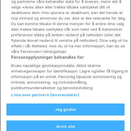
og partnerne våre behandler data for å levere», mens det å
Utforsk Norden
velge «Avvis alle» eller trekke tilbake samtykket ditt vil
deaktivere dem. Hvis sporere er deaktivert, kan det hende at
Om Coop HotellKupp
noe innhold og annonser du ser, ikke er like relevante for deg.
Du kan komme tilbake til denne menyen for å endre dine valg
Konkurranse
eller trekke tilbake samtykke når som helst ved å Administrer
preferanser klikke på lenken nederst på nettsiden (eller det
Koselig avbrekk
flytende ikonet nederst til venstre på nettsiden). Dine valg vil ha
effekt i vår Nettsted. Hvis du vil ha mer informasjon, kan du se
Velvære i var
våre Personvern retningslinjer.
Personopplysninger behandles for:
Premiumhotell
Bruke nøyaktige geolokasjonsdata. Aktivt skanne
enhetsegenskaper for identifikasjon. Lagre og/eller få tilgang til
Venninnetur
informasjon på en enhet. Personlig tilpasset annonsering og
innhold, annonsering- og innholdsmåling,
publikumsundersøkelser og tjenesteutvikling.
Liste over partnere (leverandører)
Reservasjonsspørsmål:
info@coophotellkupp.com
Jeg godtar
Hotellsupport:
scandinavian@digibreaks.com
Avvis alle