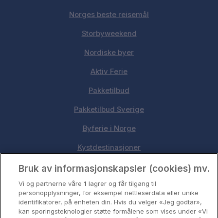
Norges beste reisemål
Storbyweekend
Nordiske byer
Aktiv Ferie
Pakketilbud
Pakketilbud Sverige
Byferie i Norge
Kystdestinasjoner
Oslo
Bruk av informasjonskapsler (cookies) mv.
Vi og partnerne våre
1
lagrer og får tilgang til
Stavanger
personopplysninger, for eksempel nettleserdata eller unike
identifikatorer, på enheten din. Hvis du velger «Jeg godtar»,
Bergen
kan sporingsteknologier støtte formålene som vises under «Vi