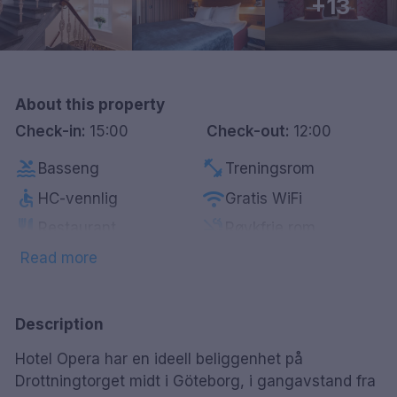
+13
Göteborg
Hele Danmark
About this property
Done
Check-in:
15:00
Check-out:
12:00
pool
fitness_center
Basseng
Treningsrom
accessible
wifi
HC-vennlig
Gratis WiFi
restaurant
smoke_free
Restaurant
Røykfrie rom
coffee
local_laundry_service
Kaffe/te på rommet
Vaskeritjeneste
Read more
room_service
tv
Gratis mineralvann
Smart-Tv
Description
Hotel Opera har en ideell beliggenhet på
Drottningtorget midt i Göteborg, i gangavstand fra