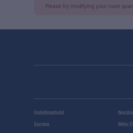
Please try modifying your room quant
Hotellopphold
Nordis
Europa
Aktiv F