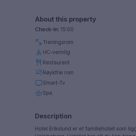
About this property
Check-in:
15:00
fitness_center
Treningsrom
accessible
HC-vennlig
restaurant
Restaurant
smoke_free
Røykfrie rom
tv
Smart-Tv
spa
Spa
Description
Hotel Erikslund er et familiehotell som l