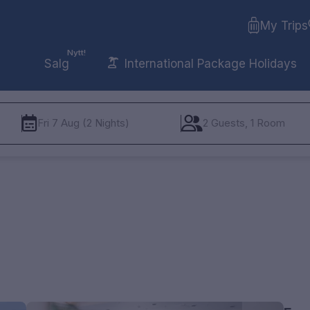
My Trips
Nytt!
Salg
International Package Holidays
Fri 7 Aug (2 Nights)
2 Guests, 1 Room