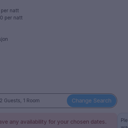
per natt
0 per natt
sjon
Change Search
2 Guests, 1 Room
Pl
ve any availability for your chosen dates.
wa