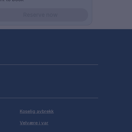
Reserve now
Koselig avbrekk
Velvære i var