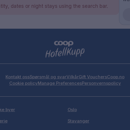
ity, dates or night stays using the search bar.
Kontakt oss
Spørsmål og svar
Vilkår
Gift Vouchers
Coop.no
Cookie policy
Manage Preferences
Personvernspolicy
ke byer
Oslo
erie
Stavanger