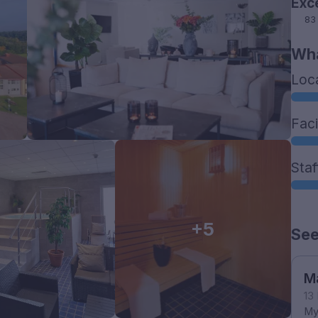
Exc
83
Wha
Loc
Faci
Staf
+5
See
M
13
My