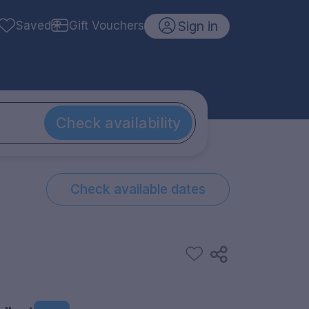
Sign in
Saved
Gift Vouchers
Check availability
Check available dates