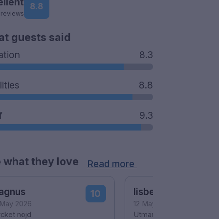
ellent
8.8
 reviews
t guests said
ation
8.3
lities
8.8
f
9.3
 what they love
Read more
agnus
lisbeth
10
 May 2026
12 May 2026
cket nöjd
Utmärkt läge och trevlig 