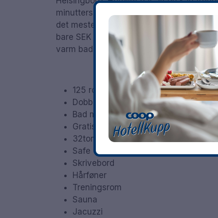
Helsingborg. Hotellet har alt du kan treng
minutters kjøretur finner du også 25 golfk
det meste Skåne har å tilby, hvorfor ikke ta
bare SEK 200 kan du få tilgang til hotell
varm badstue eller boblebad.
125 rom
Dobbeltrom
Bad med dusj
Gratis WiFi
32tommer TV
Safe
Skrivebord
Hårføner
Treningsrom
Sauna
Jacuzzi