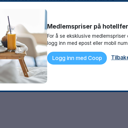
e fra restauranter til spa-områder. Innenfor en 35-
lubber. Når du bor på Hotell Erikslund er du nær
 en utflukt til Bjärehalvön eller Sofiero Slott? For
ets rolige avslapningsområde hvor du kan nyte en
Medlemspriser på hotellfer
For å se eksklusive medlemspriser 
logg inn med epost eller mobil nu
Tilbak
Logg inn med Coop