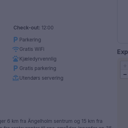
Check-out:
12:00
local_parking
Parkering
wifi
Gratis WiFi
Exp
pets
Kjæledyrvennlig
+
local_parking
Gratis parkering
−
deck
Utendørs servering
igger 6 km fra Ängelholm sentrum og 15 km fra