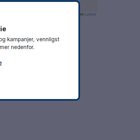
Leaflet
ie
og kampanjer, vennligst
mmer nedenfor.
e