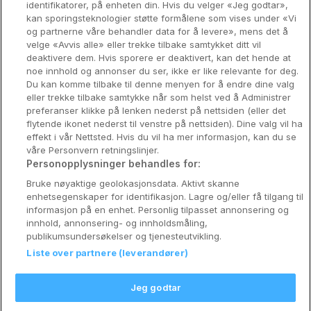
identifikatorer, på enheten din. Hvis du velger «Jeg godtar»,
Bergen
kan sporingsteknologier støtte formålene som vises under «Vi
og partnerne våre behandler data for å levere», mens det å
Utforsk Norden
velge «Avvis alle» eller trekke tilbake samtykket ditt vil
deaktivere dem. Hvis sporere er deaktivert, kan det hende at
Om Coop HotellKupp
noe innhold og annonser du ser, ikke er like relevante for deg.
Du kan komme tilbake til denne menyen for å endre dine valg
Konkurranse
eller trekke tilbake samtykke når som helst ved å Administrer
preferanser klikke på lenken nederst på nettsiden (eller det
Koselig avbrekk
flytende ikonet nederst til venstre på nettsiden). Dine valg vil ha
effekt i vår Nettsted. Hvis du vil ha mer informasjon, kan du se
Velvære i var
våre Personvern retningslinjer.
Personopplysninger behandles for:
Premiumhotell
Bruke nøyaktige geolokasjonsdata. Aktivt skanne
enhetsegenskaper for identifikasjon. Lagre og/eller få tilgang til
Venninnetur
informasjon på en enhet. Personlig tilpasset annonsering og
innhold, annonsering- og innholdsmåling,
publikumsundersøkelser og tjenesteutvikling.
Liste over partnere (leverandører)
Reservasjonsspørsmål:
info@coophotellkupp.com
Jeg godtar
Hotellsupport:
scandinavian@digibreaks.com