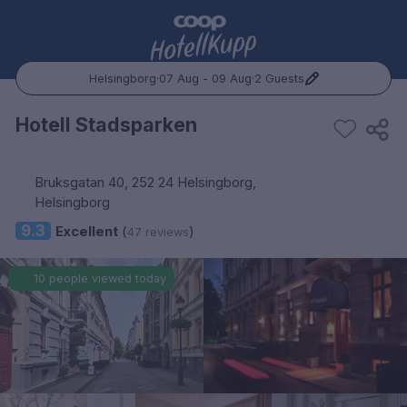
Helsingborg
·
07 Aug - 09 Aug
·
2 Guests
Popular Destinations:
Hotell Stadsparken
Hele Norge
Bruksgatan 40, 252 24 Helsingborg,
Oslo
Helsingborg
9.3
Excellent
(
)
47 reviews
Bergen
10 people viewed today
Trondheim
Hele Sverige
Stockholm