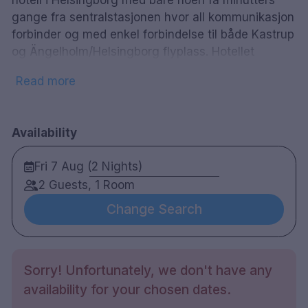
hotell i Helsingborg med bare noen få minutters
gange fra sentralstasjonen hvor all kommunikasjon
forbinder og med enkel forbindelse til både Kastrup
og Ängelholm/Helsingborg flyplass. Hotellet
samarbeider med sengeprodusenten DUX, og dette
Read more
betyr at fokuset på sengekomfort er en av de
høyeste i Sverige. Her vil du som gjest kunne nyte
en skikkelig skjønnhetssøvn. Med sin verdsatte
Availability
frokost, personlighet og komfortabel søvn, har
hotellet blitt populært blant både gjester og
Fri 7 Aug (2 Nights)
helsingborgere.
2 Guests, 1 Room
Change Search
71 rom
Dobbel rom
Bad med dusj
Sorry! Unfortunately, we don't have any
Gratis Wifi
availability for your chosen dates.
TV