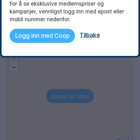
For å se eksklusive medlemspriser og
03 May 2026
28 April 2026
kampanjer, vennligst logg inn med epost eller
Hög service
Mycket trevlig per
snyggt
mobil nummer nedenfor.
Tilbake
Logg inn med Coop
Explore the area
+
−
Show on Map