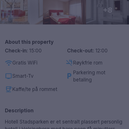
Göteborg
+8
Hele Danmark
Done
About this property
Check-in:
15:00
Check-out:
12:00
wifi
smoke_free
Gratis WiFi
Røykfrie rom
Parkering mot
tv
local_parking
Smart-Tv
betaling
coffee
Kaffe/te på rommet
Description
Hotell Stadsparken er et sentralt plassert personlig