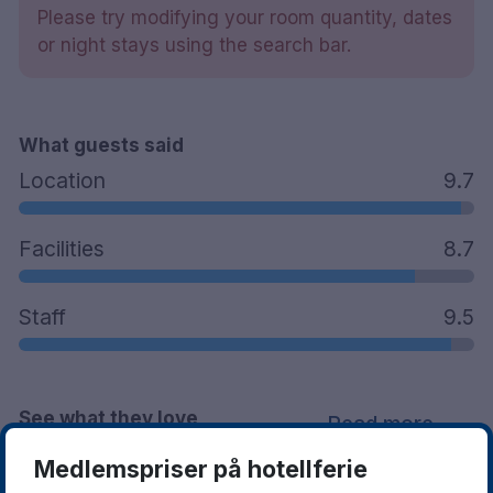
safe
Please try modifying your room quantity, dates
Skrivebord
or night stays using the search bar.
Hårføner
Vannkoker
Minibar
What guests said
Strykejern/strykebrett etter avtale
Gratis badeprodukter
Location
9.7
Gym
Restaurant
Facilities
8.7
Vaskeri
Parkering mot en avgift
Staff
Røykfritt
9.5
5-minutters spasertur til Helsingborg
sentralstasjon
10-minutters spasertur fra Kärnan
See what they love
Read more
30-minutters kjøretur fra Helsingborg
Angelholm lufthavn
Medlemspriser på hotellferie
Karin
Benita
10