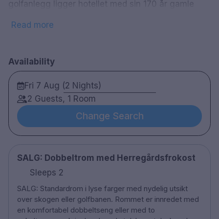
golfanlegg ligger hotellet med sin 170 år gamle
hovedbygningen. Gjennom flere århundrer har
Read more
Losby Gods vært sentrum for spennende utflukter,
aktiviteter og god mat og drikke for de tilreisende
gjestene. I vår restaurant serverer vi
Availability
hjemmelagede, smakfulle måltider i stemningsfulle
og historiske omgivelser. La oss skjemme deg bort,
Fri 7 Aug (2 Nights)
nyt late dager og vakker natur. Vi lover å gjøre vårt
2 Guests, 1 Room
ytterste for å gi deg en minnerike opplevelse.
Change Search
Enkeltrom
Dobbeltrom
Oppgraderte dobbeltrom
SALG: Dobbeltrom med Herregårdsfrokost
Restaurant / bar
Gratis parkering
Sleeps 2
Gym
SALG: Standardrom i lyse farger med nydelig utsikt
Tilgjengelig for rullestol
over skogen eller golfbanen. Rommet er innredet med
Røykfritt
en komfortabel dobbeltseng eller med to