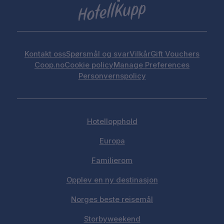
Kontakt oss
Spørsmål og svar
Vilkår
Gift Vouchers
Coop.no
Cookie policy
Manage Preferences
Personvernspolicy
Hotellopphold
Europa
Familierom
Opplev en ny destinasjon
Norges beste reisemål
Storbyweekend