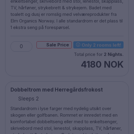
Døgnåpen resepsjon
enkeltsenger, skrivebord med stol, lenestol, skapplass,
TV, hårføner, strykebrett & strykejern. Badet med
Ekstra seng til en kostnad av NOK 400 per
toalett og dusj er romslig med velværeprodukter fra
natt
Elm Organics Norway. I alle standardrom er det plass til
Dyretillegg NOK 400 per natt (må
1 ekstra seng på forespørsel.
forhåndsbestilles)
9 og 18 hulls golfbane
Sale Price
Only 2 rooms left!
Innendørs golfsenter
0
Total price for
2 Nights
.
4180 NOK
Dobbeltrom med Herregårdsfrokost
Sleeps 2
Standardrom i lyse farger med nydelig utsikt over
skogen eller golfbanen. Rommet er innredet med en
komfortabel dobbeltseng eller med to enkeltsenger,
skrivebord med stol, lenestol, skapplass, TV, hårføner,