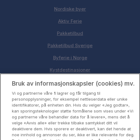
Nordiske byer
Aktiv Ferie
Pakketilbud
Pakketilbud Sverige
Byferie i Norge
Kystdestinasjoner
Oslo
Bruk av informasjonskapsler (cookies) mv.
Vi og partnerne våre
1
lagrer og får tilgang til
Stavanger
personopplysninger, for eksempel nettleserdata eller unike
identifikatorer, på enheten din. Hvis du velger «Jeg godtar»,
Bergen
kan sporingsteknologier støtte formålene som vises under «Vi
og partnerne våre behandler data for å levere», mens det å
Utforsk Norden
velge «Avvis alle» eller trekke tilbake samtykket ditt vil
deaktivere dem. Hvis sporere er deaktivert, kan det hende at
Om Coop HotellKupp
noe innhold og annonser du ser, ikke er like relevante for deg.