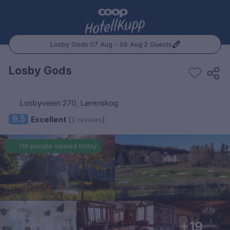
Losby Gods
·
07 Aug - 09 Aug
·
2 Guests
Popular Destinations:
Losby Gods
Hele Norge
Losbyveien 270, Lørenskog
Oslo
9.5
Excellent
(
)
2 reviews
Bergen
118 people viewed today
Trondheim
Hele Sverige
Stockholm
+19