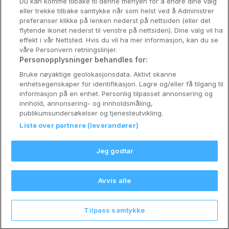
Du kan komme tilbake til denne menyen for å endre dine valg
Konkurranse
eller trekke tilbake samtykke når som helst ved å Administrer
preferanser klikke på lenken nederst på nettsiden (eller det
Koselig avbrekk
flytende ikonet nederst til venstre på nettsiden). Dine valg vil ha
effekt i vår Nettsted. Hvis du vil ha mer informasjon, kan du se
Velvære i var
våre Personvern retningslinjer.
Personopplysninger behandles for:
Premiumhotell
Bruke nøyaktige geolokasjonsdata. Aktivt skanne
enhetsegenskaper for identifikasjon. Lagre og/eller få tilgang til
Venninnetur
informasjon på en enhet. Personlig tilpasset annonsering og
innhold, annonsering- og innholdsmåling,
publikumsundersøkelser og tjenesteutvikling.
Liste over partnere (leverandører)
Reservasjonsspørsmål:
info@coophotellkupp.com
Jeg godtar
Hotellsupport:
scandinavian@digibreaks.com
Avvis alle
Nytt!
Tilpass samtykke
Explore
Salg
My Trips
Profile