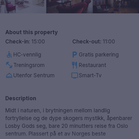
Göteborg
Hele Danmark
About this property
Done
Check-in:
15:00
Check-out:
11:00
accessible
local_parking
HC-vennlig
Gratis parkering
fitness_center
restaurant
Treningsrom
Restaurant
room_service
tv
Utenfor Sentrum
Smart-Tv
Description
Midt i naturen, i brytningen mellom landlig
fortryllelse og de dype skogers mystikk, åpenbarer
Losby Gods seg, bare 20 minutters reise fra Oslo
sentrum. Plassert på et av Norges beste