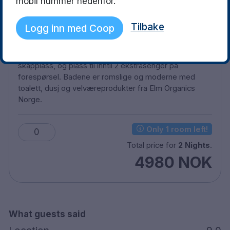
mobil nummer nedenfor.
Rommet er innredet med store og behagelige Jensen
Konsul Kingsize kvalitetssenger, som sørger for at du
Tilbake
Logg inn med Coop
får en god natts søvn. Romfaciliteter inkluderer
skrivebord og stol, TV, strykejern og strykebrett,
Nespresso kaffemaskin, hårføner, godt med
skapplass, og plass til inntil 2 ekstrasenger på
forespørsel. Badene er romslige og moderne med
toalett, dusj og velværeprodukter fra Elm Organics
Norge.
Only 1 room left!
0
Total price for
2 Nights
.
4980 NOK
What guests said