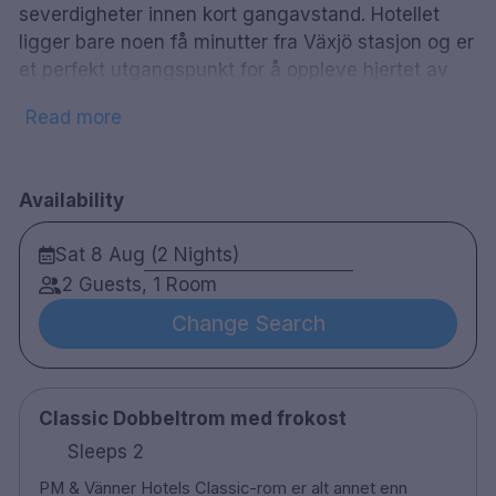
severdigheter innen kort gangavstand. Hotellet
ligger bare noen få minutter fra Växjö stasjon og er
et perfekt utgangspunkt for å oppleve hjertet av
Småland.
Read more
Hotellet er kjent for sitt gastronomiske konsept,
hvor lokale råvarer står i sentrum. Her kan du nyte
alt fra nybakt brød fra hotellets eget bakeri
Bröd &
Availability
Sovel
til lunsj og middag i
Bistron
, vegetariske
Sat 8 Aug (2 Nights)
retter og takbar på
TAK
, samt en gastronomisk
opplevelse i den prisbelønte restauranten.
2 Guests, 1 Room
Change Search
I tillegg til restauranter og barer har hotellet sitt
eget bakeri og en imponerende vinkjeller. Etter en
dag i byen kan du slappe av ved den oppvarmede
takbassenget, nyte badstuen eller trene i hotellets
Classic Dobbeltrom med frokost
treningsrom.
Sleeps 2
74 rom
PM & Vänner Hotels Classic-rom er alt annet enn