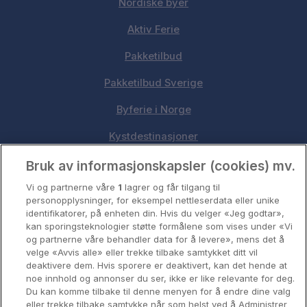
Nordiske byer
Aktiv Ferie
Pakketilbud
Pakketilbud Sverige
Byferie i Norge
Kystdestinasjoner
Oslo
Bruk av informasjonskapsler (cookies) mv.
Vi og partnerne våre
1
lagrer og får tilgang til
Stavanger
personopplysninger, for eksempel nettleserdata eller unike
identifikatorer, på enheten din. Hvis du velger «Jeg godtar»,
Bergen
kan sporingsteknologier støtte formålene som vises under «Vi
og partnerne våre behandler data for å levere», mens det å
Utforsk Norden
velge «Avvis alle» eller trekke tilbake samtykket ditt vil
deaktivere dem. Hvis sporere er deaktivert, kan det hende at
Om Coop HotellKupp
noe innhold og annonser du ser, ikke er like relevante for deg.
Du kan komme tilbake til denne menyen for å endre dine valg
Konkurranse
eller trekke tilbake samtykke når som helst ved å Administrer