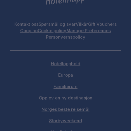
Kontakt oss
Spørsmål og svar
Vilkår
Gift Vouchers
Coop.no
Cookie policy
Manage Preferences
Personvernspolicy
Hotellopphold
Europa
Familierom
Opplev en ny destinasjon
Norges beste reisemål
Storbyweekend