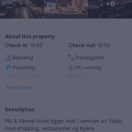
+6
Göteborg
Hele Danmark
About this property
Done
Check-in:
15:00
Check-out:
12:00
pool
fitness_center
Basseng
Treningsrom
local_parking
accessible
Parkering
HC-vennlig
wifi
restaurant
Gratis WiFi
Restaurant
room_service
pets
Barnevakt
Kjæledyrvennlig
Read more
smoke_free
child_care
Røykfrie rom
Barneklubb
Parkering mot
local_parking
Description
betaling
PM & Vänner Hotel ligger midt i sentrum av Växjö,
med shopping, restauranter og byens