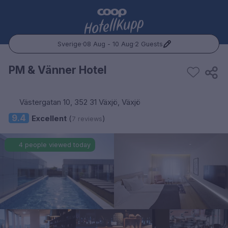
Sverige
·
08 Aug - 10 Aug
·
2 Guests
Popular Destinations:
PM & Vänner Hotel
Hele Norge
Västergatan 10, 352 31 Växjö, Växjö
Oslo
9.4
Excellent
(
)
7 reviews
Bergen
4 people viewed today
Trondheim
Hele Sverige
Stockholm