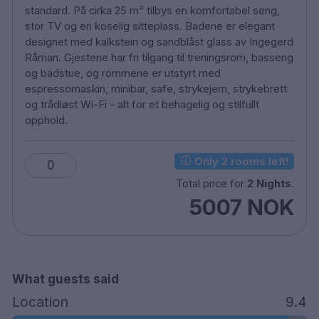
standard. På cirka 25 m² tilbys en komfortabel seng,
Eget bakeri og vinkjeller
stor TV og en koselig sitteplass. Badene er elegant
Ekstraseng kan bestilles mot et tillegg
designet med kalkstein og sandblåst glass av Ingegerd
Parkering er tilgjengelig mot en avgift
Råman. Gjestene har fri tilgang til treningsrom, basseng
Ca. 5 minutters gange til Växjö stasjon
og badstue, og rommene er utstyrt med
Ca. 10 minutters kjøretur til Växjö Småland
espressomaskin, minibar, safe, strykejern, strykebrett
lufthavn
og trådløst Wi-Fi – alt for et behagelig og stilfullt
opphold.
Only 2 rooms left!
0
Total price for
2 Nights
.
5007 NOK
What guests said
Location
9.4