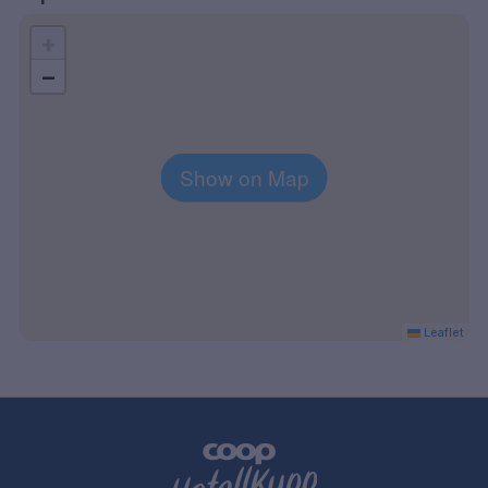
+
−
Show on Map
Leaflet