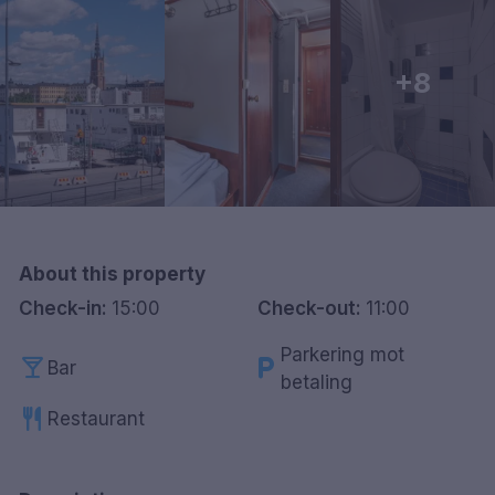
Göteborg
+8
Hele Danmark
Done
About this property
Check-in:
15:00
Check-out:
11:00
Parkering mot
local_bar
local_parking
Bar
betaling
restaurant
Restaurant