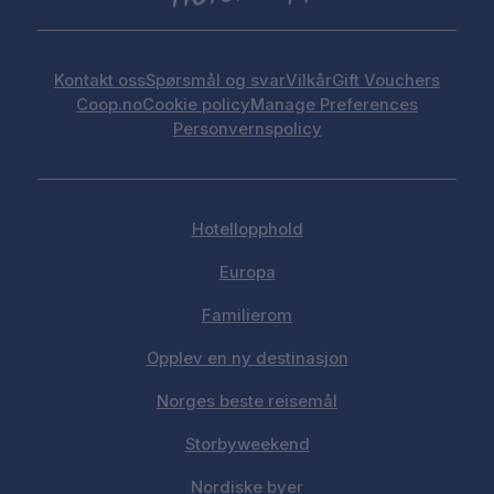
Kontakt oss
Spørsmål og svar
Vilkår
Gift Vouchers
Coop.no
Cookie policy
Manage Preferences
Personvernspolicy
Hotellopphold
Europa
Familierom
Opplev en ny destinasjon
Norges beste reisemål
Storbyweekend
Nordiske byer