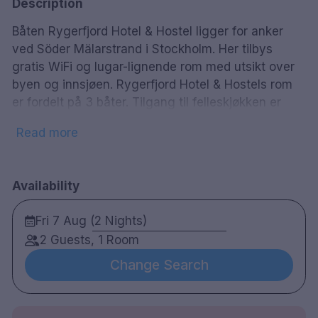
Description
Båten Rygerfjord Hotel & Hostel ligger for anker
ved Söder Mälarstrand i Stockholm. Her tilbys
gratis WiFi og lugar-lignende rom med utsikt over
byen og innsjøen. Rygerfjord Hotel & Hostels rom
er fordelt på 3 båter. Tilgang til felleskjøkken er
inkludert, og sengetøy samt håndklær følger med.
Read more
Thai Restaurant
Bar
Parkering (Takst 3)
Availability
Fri 7 Aug (2 Nights)
2 Guests, 1 Room
Change Search