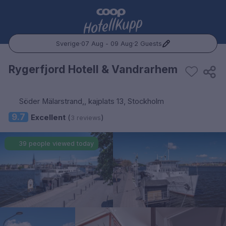
Sverige
·
07 Aug - 09 Aug
·
2 Guests
Popular Destinations:
Rygerfjord Hotell & Vandrarhem
Hele Norge
Söder Mälarstrand,, kajplats 13, Stockholm
Oslo
9.7
Excellent
(
)
3 reviews
Bergen
39 people viewed today
Trondheim
Hele Sverige
Stockholm