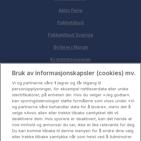
Aktiv Ferie
Pakketilbud
Pakketilbud Sverige
Byferie i Norge
Kystdestinasjoner
Oslo
Bruk av informasjonskapsler (cookies) mv.
Vi og partnerne våre
1
lagrer og får tilgang til
Stavanger
personopplysninger, for eksempel nettleserdata eller unike
identifikatorer, på enheten din. Hvis du velger «Jeg godtar»,
Bergen
kan sporingsteknologier støtte formålene som vises under «Vi
og partnerne våre behandler data for å levere», mens det å
Utforsk Norden
velge «Avvis alle» eller trekke tilbake samtykket ditt vil
deaktivere dem. Hvis sporere er deaktivert, kan det hende at
Om Coop HotellKupp
noe innhold og annonser du ser, ikke er like relevante for deg.
Du kan komme tilbake til denne menyen for å endre dine valg
Konkurranse
eller trekke tilbake samtykke når som helst ved å Administrer