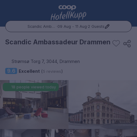
Scandic Ambassadeur Drammen
·
09 Aug - 11 Aug
·
2 Guests
Popular Destinations:
Scandic Ambassadeur Drammen
Hele Norge
Strømsø Torg 7, 3044, Drammen
Oslo
9.6
Excellent
(
)
5 reviews
Bergen
18 people viewed today
Trondheim
Hele Sverige
Stockholm