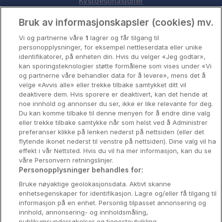
Kystdestinasjoner
Oslo
Bruk av informasjonskapsler (cookies) mv.
Vi og partnerne våre
1
lagrer og får tilgang til
Stavanger
personopplysninger, for eksempel nettleserdata eller unike
identifikatorer, på enheten din. Hvis du velger «Jeg godtar»,
Bergen
kan sporingsteknologier støtte formålene som vises under «Vi
og partnerne våre behandler data for å levere», mens det å
Utforsk Norden
velge «Avvis alle» eller trekke tilbake samtykket ditt vil
deaktivere dem. Hvis sporere er deaktivert, kan det hende at
Om Coop HotellKupp
noe innhold og annonser du ser, ikke er like relevante for deg.
Du kan komme tilbake til denne menyen for å endre dine valg
Konkurranse
eller trekke tilbake samtykke når som helst ved å Administrer
preferanser klikke på lenken nederst på nettsiden (eller det
Koselig avbrekk
flytende ikonet nederst til venstre på nettsiden). Dine valg vil ha
effekt i vår Nettsted. Hvis du vil ha mer informasjon, kan du se
Velvære i var
våre Personvern retningslinjer.
Personopplysninger behandles for:
Premiumhotell
Bruke nøyaktige geolokasjonsdata. Aktivt skanne
enhetsegenskaper for identifikasjon. Lagre og/eller få tilgang til
Venninnetur
informasjon på en enhet. Personlig tilpasset annonsering og
innhold, annonsering- og innholdsmåling,
publikumsundersøkelser og tjenesteutvikling.