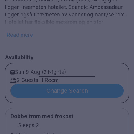
ligger i nærheten hotellet. Scandic Ambassadeur
ligger også i nærheten av vannet og har lyse rom.
Hotellet har fleksible møterom og en stor
konferansesal. Etter en lang dag kan du slappe av i
Read more
hotellets bibliotek med åpen peis. Hotellet har også
en restaurant som serverer internasjonale retter,
og gå ikke glipp av hotellets prisbelønte
Availability
frokostbuffé, som tilbys gratis til alle gjester.
Sun 9 Aug (2 Nights)
230 rom
Dobbeltrom og familierom
2 Guests, 1 Room
Bad med dusj
Change Search
Gratis WiFi
TV
Skrivebord
Dobbeltrom med frokost
Hårføner
Strykejern /strykebrett ved forespørsel
Sleeps 2
Bar