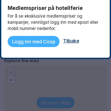
Medlemspriser på hotellferie
Synnøve
Jan
9.5
For å se eksklusive medlemspriser og
09 July 2025
09 August 2023
kampanjer, vennligst logg inn med epost eller
Fint hotell og flott frokost 👍
Hotellet har orkeste
mobil nummer nedenfor.
Drammens fasilitet
hyggelig innsjekkin
Tilbake
Logg inn med Coop
Praktisk med parker
Fantastisk frokost
Explore the area
+
−
Show on Map