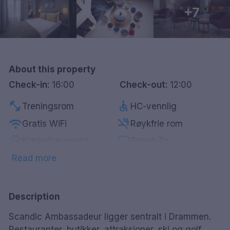
+7
Göteborg
Hele Danmark
Done
About this property
Check-in:
16:00
Check-out:
12:00
fitness_center
accessible
Treningsrom
HC-vennlig
wifi
smoke_free
Gratis WiFi
Røykfrie rom
pets
tv
Kjæledyrvennlig
Smart-Tv
Parkering mot
Read more
local_laundry_service
local_parking
Vaskeritjeneste
betaling
local_bar
restaurant
Bar
Restaurant
Description
Scandic Ambassadeur ligger sentralt i Drammen.
Restauranter, butikker, attraksjoner, ski og golf