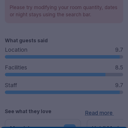
TV
Please try modifying your room quantity, dates
Restaurant
or night stays using the search bar.
Møterom
Barneseng gratis
Ekstraseng mot et gebyr på NOK 150 per natt
Husdyr er tillatt mot en avgift på NOK 200 per
What guests said
natt
Location
9.7
Handicap-tilpassede rom er tilgjengelig
Parkering mot avgift
Røykfritt
Facilities
8.5
12 minutters gange til Fredrikstad stasjon
102 minutters kjøretur til Oslo lufthavn
Staff
9.7
(Gardermoen)
100 minutters kjøring til Sandefjord lufthavn
(TRF-Torp)
24 minutters gange til Gamlebyen
See what they love
Read more
34 minutters gange til Kongsten festning