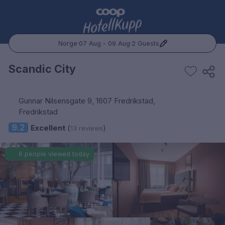
Norge
·
07 Aug - 09 Aug
·
2 Guests
Popular Destinations:
Scandic City
Hele Norge
Gunnar Nilsensgate 9, 1607 Fredrikstad,
Oslo
Fredrikstad
9.2
Excellent
(
)
13 reviews
Bergen
6 people viewed today
Trondheim
Hele Sverige
Stockholm