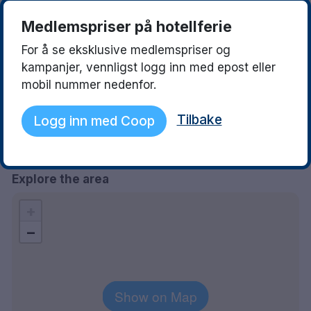
Magdalena
Heidi Marie
9
19 August 2025
17 August 2025
Medlemspriser på hotellferie
God frukost med perfekt läge i
Vi ble veldig godt 
stan.
resepsjonen. Fikk
For å se eksklusive medlemspriser og
parkering som var 
kampanjer, vennligst logg inn med epost eller
grei.Rommet vart f
mobil nummer nedenfor.
fint og senga var
var nydelig og de 
Tilbake
Logg inn med Coop
serverte kaffe og 
Personalet var vel
Explore the area
+
−
Show on Map