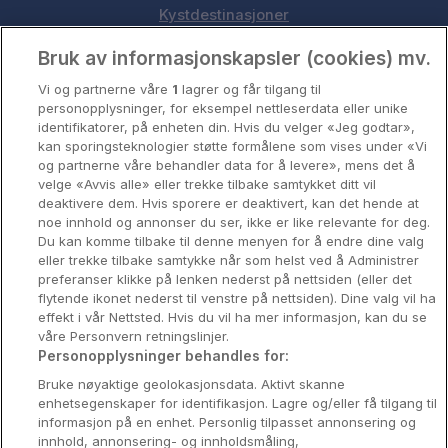
Kystdestinasjoner
Oslo
Bruk av informasjonskapsler (cookies) mv.
Vi og partnerne våre
1
lagrer og får tilgang til
Stavanger
personopplysninger, for eksempel nettleserdata eller unike
identifikatorer, på enheten din. Hvis du velger «Jeg godtar»,
Bergen
kan sporingsteknologier støtte formålene som vises under «Vi
og partnerne våre behandler data for å levere», mens det å
Utforsk Norden
velge «Avvis alle» eller trekke tilbake samtykket ditt vil
deaktivere dem. Hvis sporere er deaktivert, kan det hende at
Om Coop HotellKupp
noe innhold og annonser du ser, ikke er like relevante for deg.
Du kan komme tilbake til denne menyen for å endre dine valg
Konkurranse
eller trekke tilbake samtykke når som helst ved å Administrer
preferanser klikke på lenken nederst på nettsiden (eller det
Koselig avbrekk
flytende ikonet nederst til venstre på nettsiden). Dine valg vil ha
effekt i vår Nettsted. Hvis du vil ha mer informasjon, kan du se
Velvære i var
våre Personvern retningslinjer.
Personopplysninger behandles for:
Premiumhotell
Bruke nøyaktige geolokasjonsdata. Aktivt skanne
enhetsegenskaper for identifikasjon. Lagre og/eller få tilgang til
Venninnetur
informasjon på en enhet. Personlig tilpasset annonsering og
innhold, annonsering- og innholdsmåling,