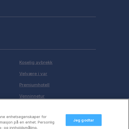
Koselig avbrekk
Velvære i var
Premiumhotell
Venninnetur
anne enhetsegenskaper for
Jeg godtar
formasjon på en enhet. Personlig
g- og innholdsmåling,