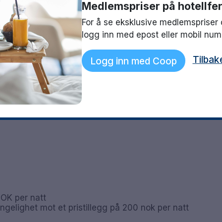
befinner seg like ved dette overnattingsstedet.
Medlemspriser på hotellfer
ketilbud, i tillegg et nytt og lekkert spa med basseng
For å se eksklusive medlemspriser 
logg inn med epost eller mobil nu
Tilbak
Logg inn med Coop
oriske Dragebygget
NOK per natt
ngelighet mot et pristillegg på 200 nok per natt