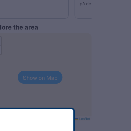
på dette🤩
lore the area
Show on Map
Leaflet