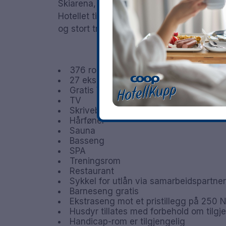
Skiarena, Nordmarka og Oslo vinterpark, 
Hotellet tilbyr et helt unikt mat – og drik
og stort treningssenter på hele 1100m2.
376 rom
27 eksklusive rom og suiter i det hist
Gratis WiFi
TV
Skrivebord
Hårføner
Sauna
Basseng
SPA
Treningsrom
Restaurant
Sykkel for utlån via samarbeidspartner
Barneseng gratis
Ekstraseng mot et pristillegg på 250 
Husdyr tillates med forbehold om tilgje
Handicap-rom er tilgjengelig