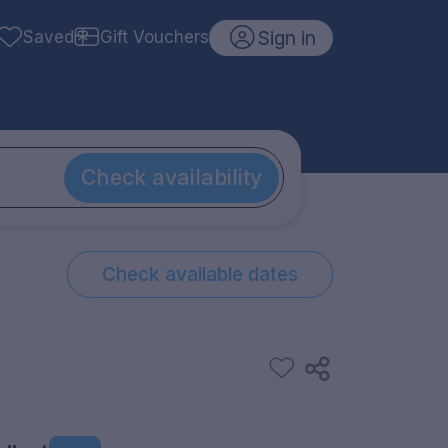
Sign in
Saved
Gift Vouchers
Check availability
Check available dates