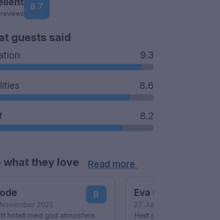
ellent
8.7
 reviews
t guests said
ation
9.3
lities
8.6
f
8.2
 what they love
Read more
rode
Eva Clausen
9
 November 2025
27 July 2025
ott hotell med god atmosfere
Heilt peferkt har ikje noe