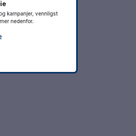
ie
og kampanjer, vennligst
mmer nedenfor.
e