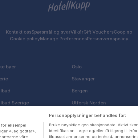
Kontakt oss
Spørsmål og svar
Vilkår
Gift Vouchers
Coop.no
Cookie policy
Manage Preferences
Personvernspolicy
ke byer
Oslo
erie
Stavanger
ilbud
Bergen
ilbud Sverige
Utforsk Norden
e i Norge
Om Coop HotellKupp
Personopplysninger behandles for:
Bruke nøyaktige geolokasjonsdata. Aktivt sk
, for eksempel
stinasjoner
Konkurranse
identifikasjon. Lagre og/eller få tilgang til in
velger «Jeg godtar»,
tilpasset annonsering og innhold, annonserin
partnerne våre