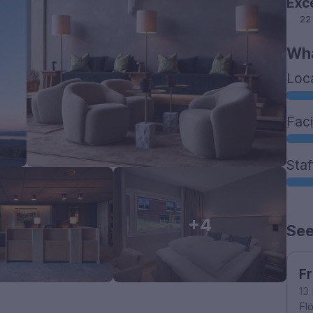
Exc
22
Wha
Loc
Faci
Staf
+4
See
F
13
Fl