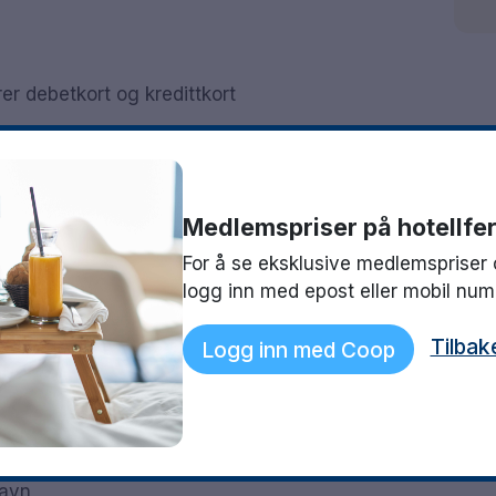
er debetkort og kredittkort
Medlemspriser på hotellfer
For å se eksklusive medlemspriser 
logg inn med epost eller mobil nu
Tilbak
Logg inn med Coop
havn