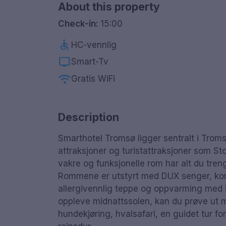
About this property
Check-in:
15:00
accessible
HC-vennlig
tv
Smart-Tv
wifi
Gratis WiFi
Description
Smarthotel Tromsø ligger sentralt i Trom
attraksjoner og turistattraksjoner som St
vakre og funksjonelle rom har alt du tren
Rommene er utstyrt med DUX senger, komfo
allergivennlig teppe og oppvarming med ind
oppleve midnattssolen, kan du prøve ut 
hundekjøring, hvalsafari, en guidet tur fo