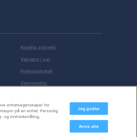
Koselig avbrekk
Velvære i var
Premiumhotell
Venninnetur
anne enhetsegenskaper for
Jeg godtar
formasjon på en enhet. Personlig
g- og innholdsmåling,
Avvis alle