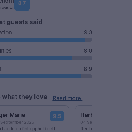
ellent
8.7
 reviews
t guests said
ation
9.3
lities
8.0
f
8.9
 what they love
Read more
ger Marie
Herborg Alise
9.5
 September 2025
04 September 2025
 hadde en fint opphold i ett
Rent og ryddig hotell rom