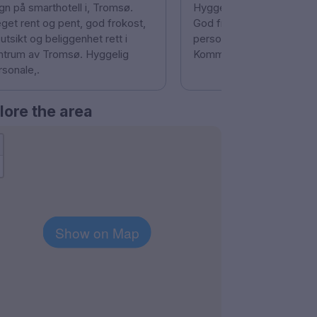
gn på smarthotell i, Tromsø.
Hyggelig personale i res
get rent og pent, god frokost,
God frokost og hyggelig
 utsikt og beliggenhet rett i
personale i frokost avdel
ntrum av Tromsø. Hyggelig
Kommer gjerne igjen
rsonale,.
lore the area
Show on Map