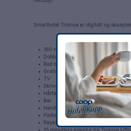
reinsdyr.
Smarthotel Tromsø er digitalt og aksepter
160 rom
Dobbeltrom
Bad med dusj
Gratis WiFi
TV
Skrivebord
Hårføner
Bar
Handicap-rom tilgjengelig
Parkering mot en avgift
Røykfritt
15 minutters kjøretur fra Tromsø luft