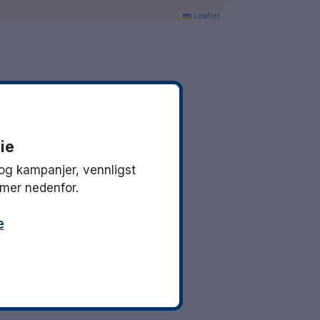
Leaflet
ie
og kampanjer, vennligst
mmer nedenfor.
e