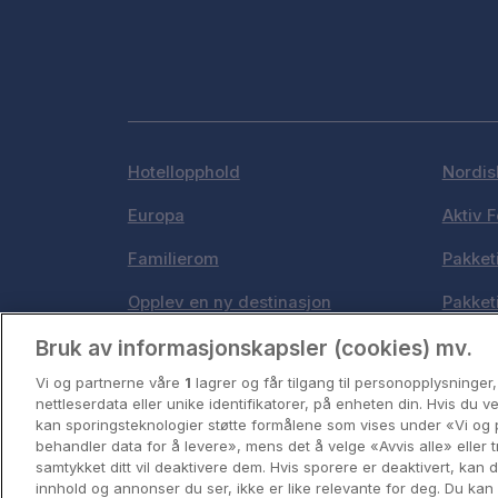
Hotellopphold
Nordis
Europa
Aktiv F
Familierom
Pakket
Opplev en ny destinasjon
Pakket
Bruk av informasjonskapsler (cookies) mv.
Norges beste reisemål
Byferi
Vi og partnerne våre
1
lagrer og får tilgang til personopplysninger
Storbyweekend
Kystde
nettleserdata eller unike identifikatorer, på enheten din. Hvis du 
kan sporingsteknologier støtte formålene som vises under «Vi og 
behandler data for å levere», mens det å velge «Avvis alle» eller t
samtykket ditt vil deaktivere dem. Hvis sporere er deaktivert, kan
innhold og annonser du ser, ikke er like relevante for deg. Du kan 