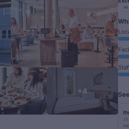
Exc
96
Wha
Loc
Faci
Staf
+4
See
In
29
Hei