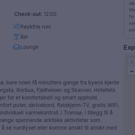
dø
Me
Check-out:
12:00
fin
se
smoke_free
Røykfrie rom
pe
local_bar
Bar
chair
Exp
Lounge
+
−
sø, bare noen få minutters gange fra byens kjente
orgata, Rorbua, Fjellheisen og Skarven. Hotellets
ger for et komfortabelt og smart opphold.
rt puter, skrivebord, flatskjerm-TV, gratis WiFi,
ividuell varmekontroll. I Tromsø, i tillegg til å
mange spennende arktiske aktiviteter som
r å se nordlyset eller komme ansikt til ansikt med