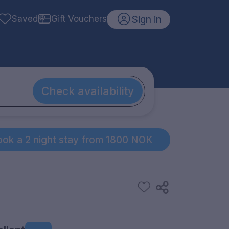
Sign in
Saved
Gift Vouchers
Check availability
ok a 2 night stay from 1800 NOK