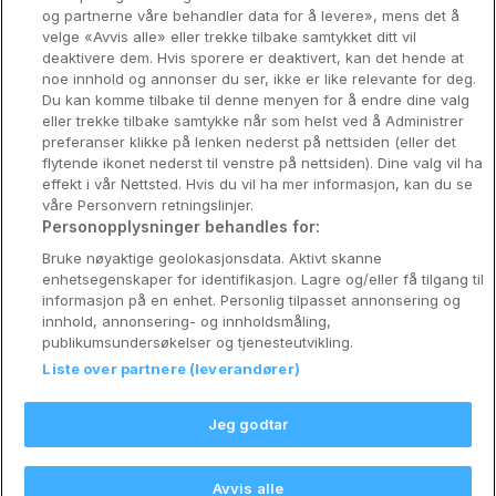
og partnerne våre behandler data for å levere», mens det å
Utforsk Norden
velge «Avvis alle» eller trekke tilbake samtykket ditt vil
deaktivere dem. Hvis sporere er deaktivert, kan det hende at
Om Coop HotellKupp
noe innhold og annonser du ser, ikke er like relevante for deg.
Du kan komme tilbake til denne menyen for å endre dine valg
Konkurranse
eller trekke tilbake samtykke når som helst ved å Administrer
preferanser klikke på lenken nederst på nettsiden (eller det
Koselig avbrekk
flytende ikonet nederst til venstre på nettsiden). Dine valg vil ha
effekt i vår Nettsted. Hvis du vil ha mer informasjon, kan du se
Velvære i var
våre Personvern retningslinjer.
Personopplysninger behandles for:
Premiumhotell
Bruke nøyaktige geolokasjonsdata. Aktivt skanne
enhetsegenskaper for identifikasjon. Lagre og/eller få tilgang til
Venninnetur
informasjon på en enhet. Personlig tilpasset annonsering og
innhold, annonsering- og innholdsmåling,
publikumsundersøkelser og tjenesteutvikling.
Liste over partnere (leverandører)
Reservasjonsspørsmål:
info@coophotellkupp.com
Jeg godtar
Hotellsupport:
scandinavian@digibreaks.com
Avvis alle