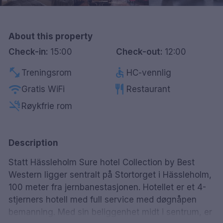
Göteborg
Hele Danmark
About this property
Check-in:
15:00
Check-out:
12:00
Done
fitness_center
accessible
Treningsrom
HC-vennlig
wifi
restaurant
Gratis WiFi
Restaurant
smoke_free
Røykfrie rom
Description
Statt Hässleholm Sure hotel Collection by Best
Western ligger sentralt på Stortorget i Hässleholm,
100 meter fra jernbanestasjonen. Hotellet er et 4-
stjerners hotell med full service med døgnåpen
bemanning. Med sin beliggenhet midt i sentrum, er