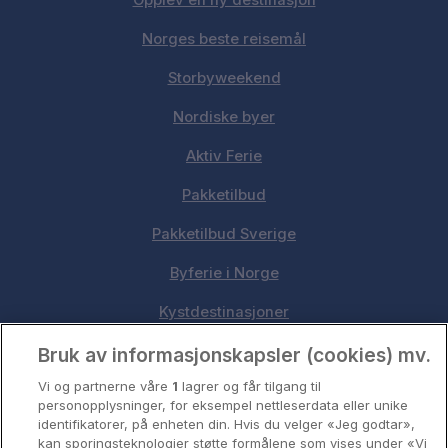
Opplev en ny destinasjon
Norges beste reisemål
Storbyweekend
Nordiske byer
Aktiv Ferie
Pakketilbud
Pakketilbud Sverige
Byferie i Norge
Kystdestinasjoner
Oslo
Bruk av informasjonskapsler (cookies) mv.
Vi og partnerne våre
1
lagrer og får tilgang til
Stavanger
personopplysninger, for eksempel nettleserdata eller unike
identifikatorer, på enheten din. Hvis du velger «Jeg godtar»,
Bergen
kan sporingsteknologier støtte formålene som vises under «Vi