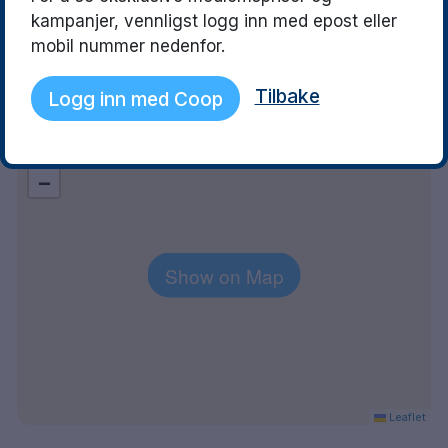
fans rum så efter 
kampanjer, vennligst logg inn med epost eller
bekräftelse på ma
mobil nummer nedenfor.
det sig bra.
Tilbake
Logg inn med Coop
Explore the area
+
−
Show on Map
Leaflet