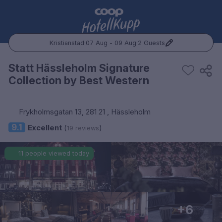
Kristianstad
·
07 Aug - 09 Aug
·
2 Guests
Popular Destinations:
Statt Hässleholm Signature
Collection by Best Western
Hele Norge
Oslo
Frykholmsgatan 13, 281 21 , Hässleholm
9.1
Excellent
(
)
19 reviews
Bergen
11 people viewed today
Trondheim
Hele Sverige
Stockholm
+6