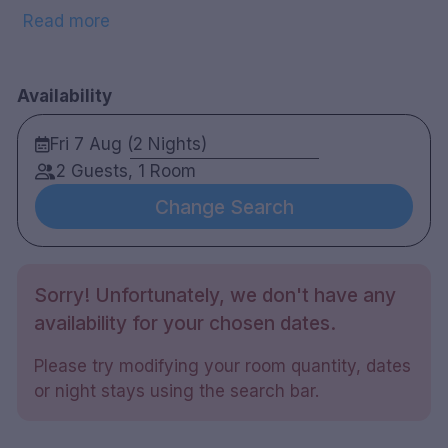
det flotte shoppingmuligheter for hotellets gjester. I
Read more
området rundt byen finner du flere fine attraksjoner
som Hovdala slott og Tykarpsgrottan. Hotellet har
93 rom. Alle rommene er røykfrie. Som gjest på
Availability
hotellet har du tilgang til treningsstudio og
badstue. Du kan spise i hotellets restaurant eller
Fri 7 Aug (2 Nights)
slappe av i hotellets lobbybar og salong med
2 Guests, 1 Room
storskjerm-TV i første etasje.
Change Search
93 rom
Dobbeltrom og familierom
Bad med dusj
Sorry! Unfortunately, we don't have any
gratis WiFi
availability for your chosen dates.
Smart TV
Safe
Please try modifying your room quantity, dates
skrivebord
or night stays using the search bar.
Hårføner på forespørsel
Vannkoker