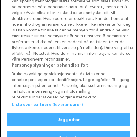
kan sporingsteknologier støtte formålene som vises under «Vi
og partnerne våre behandler data for å levere», mens det å
Utforsk Norden
velge «Avvis alle» eller trekke tilbake samtykket ditt vil
deaktivere dem. Hvis sporere er deaktivert, kan det hende at
Om Coop HotellKupp
noe innhold og annonser du ser, ikke er like relevante for deg.
Du kan komme tilbake til denne menyen for å endre dine valg
Konkurranse
eller trekke tilbake samtykke når som helst ved å Administrer
preferanser klikke på lenken nederst på nettsiden (eller det
Koselig avbrekk
flytende ikonet nederst til venstre på nettsiden). Dine valg vil ha
effekt i vår Nettsted. Hvis du vil ha mer informasjon, kan du se
Velvære i var
våre Personvern retningslinjer.
Personopplysninger behandles for:
Premiumhotell
Bruke nøyaktige geolokasjonsdata. Aktivt skanne
enhetsegenskaper for identifikasjon. Lagre og/eller få tilgang til
Venninnetur
informasjon på en enhet. Personlig tilpasset annonsering og
innhold, annonsering- og innholdsmåling,
publikumsundersøkelser og tjenesteutvikling.
Liste over partnere (leverandører)
Reservasjonsspørsmål:
info@coophotellkupp.com
Jeg godtar
Hotellsupport:
scandinavian@digibreaks.com