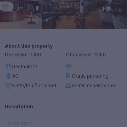
Göteborg
+8
Hele Danmark
Done
About this property
Check-in:
15:00
Check-out:
12:00
restaurant
wifi
Restaurant
ac_unit
local_parking
AC
Gratis parkering
coffee
room_service
Kaffe/te på rommet
Gratis mineralvann
Description
Read more