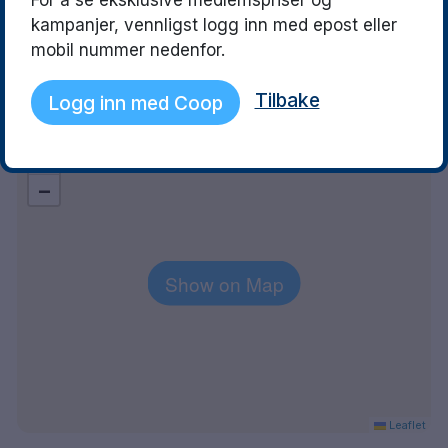
For å se eksklusive medlemspriser og
outside noise of a fan/generator
stop with a wide v
kampanjer, vennligst logg inn med epost eller
which kept us awake most of the
services to the ci
mobil nummer nedenfor.
night.
beyond. We will be
Tilbake
Logg inn med Coop
Explore the area
+
−
Show on Map
Leaflet