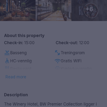
Göteborg
+6
Hele Danmark
Done
About this property
Check-in:
15:00
Check-out:
12:00
pool
fitness_center
Basseng
Treningsrom
accessible
wifi
HC-vennlig
Gratis WiFi
restaurant
pets
Restaurant
Kjæledyrvennlig
room_service
Utenfor Sentrum
Read more
Description
The Winery Hotel, BW Premier Collection ligger i