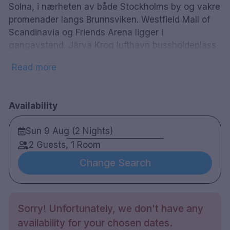
Solna, i nærheten av både Stockholms by og vakre
promenader langs Brunnsviken. Westfield Mall of
Scandinavia og Friends Arena ligger i
gangavstand. Järva Krog lufthavn bussholdeplass
ligger rett utenfor hotellet. Dette er Sveriges første
Read more
hotell med egen vingård. Med vår egen
vinproduksjon på hotellet, har vi skapt en helt ny
måte å leve, nyte og møte med vinen i fokus.
Availability
Hotellets Standard King-rom er ca 20 kvadratmeter
med 180 cm senger fra Sengefabrikken. Rommene
Sun 9 Aug (2 Nights)
har gulv-til-tak-vinduer, og er designet med fokus
2 Guests, 1 Room
på funksjon. Det er et skrivebord med arbeidsplass,
lenestol og selvfølgelig inkluderer vi også gratis
Change Search
tilgang til vårt trådløse nettverk. Det er to
restauranter og et vinotek med vinomats. I Winery
Kitchen er vinen i fokus, og menyen er vinorientert
Sorry! Unfortunately, we don't have any
med ingredienser fra Norden. Terreno Deli er
availability for your chosen dates.
hotellets toskanske hjørne, og serverer italiensk