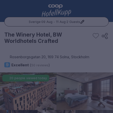
Sverige
·
09 Aug - 11 Aug
·
2 Guests
Popular Destinations:
The Winery Hotel, BW
Worldhotels Crafted
Hele Norge
Oslo
Rosenborgsgatan 20, 169 74 Solna, Stockholm
9
Excellent
(
)
50 reviews
Bergen
20 people viewed today
Trondheim
Hele Sverige
Stockholm