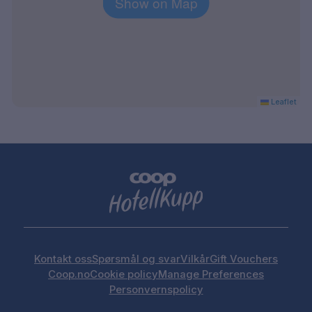
Show on Map
30 minutters kjøring til Arlanda lufthavn
Leaflet
Kontakt oss
Spørsmål og svar
Vilkår
Gift Vouchers
Coop.no
Cookie policy
Manage Preferences
Personvernspolicy