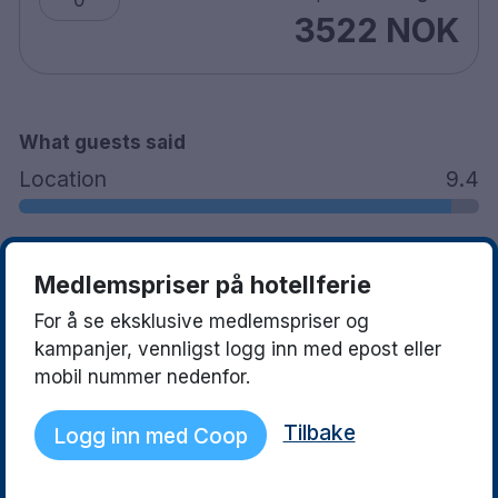
0
3522 NOK
What guests said
Location
9.4
Facilities
9.3
Medlemspriser på hotellferie
Staff
9.0
For å se eksklusive medlemspriser og
kampanjer, vennligst logg inn med epost eller
mobil nummer nedenfor.
See what they love
Read more
Tilbake
Logg inn med Coop
Camilla
Anna-Lena
10