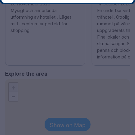
26 November 2025
14 October 2025
Mysigt och annorlunda
En underbar vistels
utformning av hotellet . Läget
trähotell. Otrolig ut
mitt i centrum är perfekt för
rummet på våning 
shopping
uppgraderats till. 
Fina lokaler och g
sköna sängar .Sa
penna och block 
information på pap
Explore the area
+
−
Show on Map