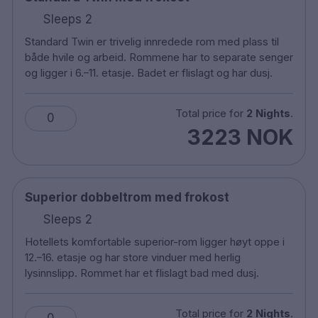
Kjæledyr er velkomne mot et tillegg. Oppgi i
Sleeps 2
kommentarfeltet ved bestilling dersom du
Standard Twin er trivelig innredede rom med plass til
ønsker et dyrevennlig rom, da antallet er
både hvile og arbeid. Rommene har to separate senger
begrenset.
og ligger i 6.–11. etasje. Badet er flislagt og har dusj.
Ekstraseng kan bestilles mot et tillegg og må
forhåndsbestilles direkte hos hotellet.
Total price for
2 Nights
.
Parkering er tilgjengelig i parkeringshus i
0
3223 NOK
nærheten.
250 m til Skellefteå busstasjon.
19 km til Skellefteå lufthavn.
Superior dobbeltrom med frokost
Sleeps 2
Hotellets komfortable superior-rom ligger høyt oppe i
12.–16. etasje og har store vinduer med herlig
lysinnslipp. Rommet har et flislagt bad med dusj.
Total price for
2 Nights
.