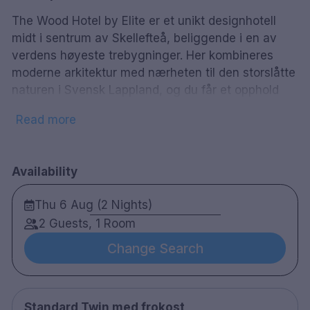
The Wood Hotel by Elite er et unikt designhotell
midt i sentrum av Skellefteå, beliggende i en av
verdens høyeste trebygninger. Her kombineres
moderne arkitektur med nærheten til den storslåtte
naturen i Svensk Lappland, og du får et opphold
preget av bærekraft, komfort og førsteklasses
Read more
matopplevelser.
Hotellet har flere restauranter og kafeer med ulike
konsepter – fra lokale og samiske smaker til
Availability
asiatiskinspirert gastronomi. I hotellets spa, høyt
Thu 6 Aug (2 Nights)
oppe i bygningen, kan du nyte basseng, badstue
og avslapning med fantastisk utsikt over byen og
2 Guests, 1 Room
det omkringliggende landskapet.
Change Search
205 rom
Tilrettelagt for rullestolbrukere
Røykfritt hotell
Standard Twin med frokost