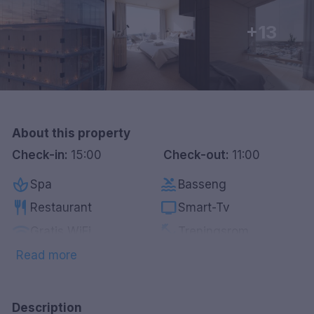
Göteborg
+13
Hele Danmark
Done
About this property
Check-in:
15:00
Check-out:
11:00
spa
pool
Spa
Basseng
restaurant
tv
Restaurant
Smart-Tv
wifi
fitness_center
Gratis WiFi
Treningsrom
bed
local_bar
Ekstra seng
Bar
Read more
Description