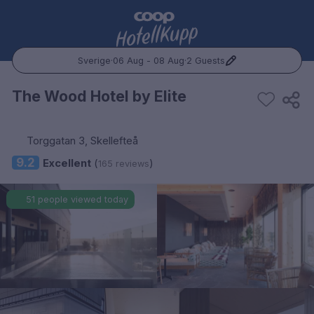
Sverige
·
06 Aug - 08 Aug
·
2 Guests
Popular Destinations:
The Wood Hotel by Elite
Hele Norge
Torggatan 3, Skellefteå
Oslo
9.2
Excellent
(
)
165 reviews
Bergen
51 people viewed today
Trondheim
Hele Sverige
Stockholm