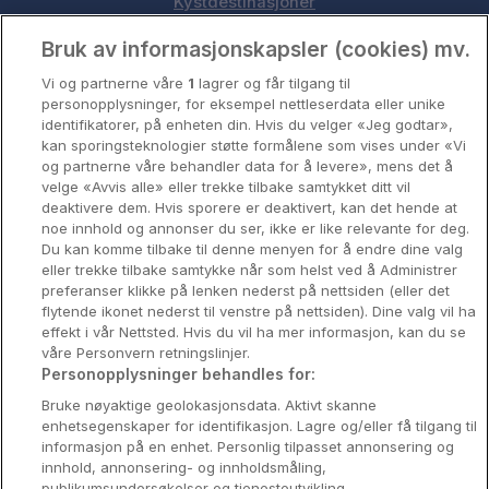
Kystdestinasjoner
Oslo
Bruk av informasjonskapsler (cookies) mv.
Vi og partnerne våre
1
lagrer og får tilgang til
Stavanger
personopplysninger, for eksempel nettleserdata eller unike
identifikatorer, på enheten din. Hvis du velger «Jeg godtar»,
Bergen
kan sporingsteknologier støtte formålene som vises under «Vi
og partnerne våre behandler data for å levere», mens det å
Utforsk Norden
velge «Avvis alle» eller trekke tilbake samtykket ditt vil
deaktivere dem. Hvis sporere er deaktivert, kan det hende at
Om Coop HotellKupp
noe innhold og annonser du ser, ikke er like relevante for deg.
Du kan komme tilbake til denne menyen for å endre dine valg
Konkurranse
eller trekke tilbake samtykke når som helst ved å Administrer
preferanser klikke på lenken nederst på nettsiden (eller det
Koselig avbrekk
flytende ikonet nederst til venstre på nettsiden). Dine valg vil ha
effekt i vår Nettsted. Hvis du vil ha mer informasjon, kan du se
Velvære i var
våre Personvern retningslinjer.
Personopplysninger behandles for:
Premiumhotell
Bruke nøyaktige geolokasjonsdata. Aktivt skanne
enhetsegenskaper for identifikasjon. Lagre og/eller få tilgang til
Venninnetur
informasjon på en enhet. Personlig tilpasset annonsering og
innhold, annonsering- og innholdsmåling,
publikumsundersøkelser og tjenesteutvikling.