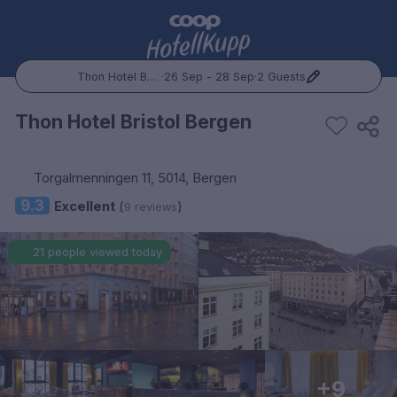
Thon Hotel Bristol Bergen
·
26 Sep - 28 Sep
·
2 Guests
Popular Destinations:
Thon Hotel Bristol Bergen
Hele Norge
Torgalmenningen 11, 5014, Bergen
Oslo
9.3
Excellent
(
)
9 reviews
Bergen
21 people viewed today
Trondheim
Hele Sverige
Stockholm
+9