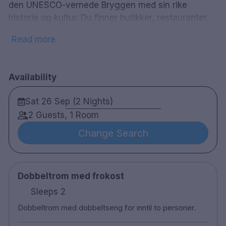
den UNESCO-vernede Bryggen med sin rike
historie og kultur. Du finner butikker, restauranter,
museer og attraksjoner like i nærheten av hotellet.
Read more
Thon Hotel Bristol Bergen har lyse og fargerike
rom. Om morgenen serveres en solid frokostbuffé
med utsikt over byen.
Availability
136 rom
Sat 26 Sep (2 Nights)
Dobbeltrom
Bad med dusj
2 Guests, 1 Room
Gratis WiFi
Change Search
TV
Safe
Skrivebord
Dobbeltrom med frokost
Hårføner
Vannkoker
Sleeps 2
Minibar
Dobbeltrom med dobbeltseng for inntil to personer.
Romservice