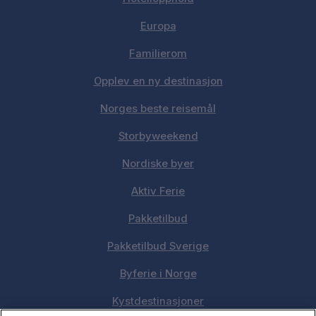
Europa
Familierom
Opplev en ny destinasjon
Norges beste reisemål
Storbyweekend
Nordiske byer
Aktiv Ferie
Pakketilbud
Pakketilbud Sverige
Byferie i Norge
Kystdestinasjoner