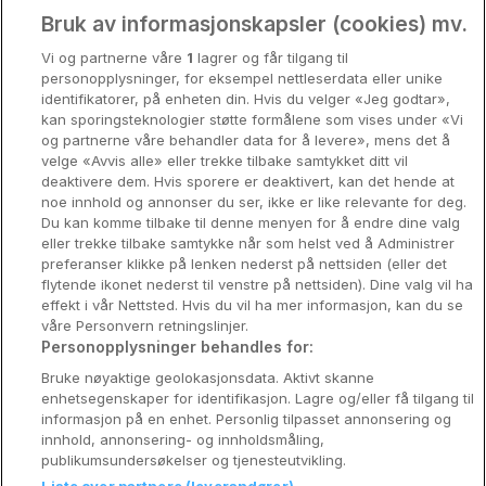
Oslo
Bruk av informasjonskapsler (cookies) mv.
Vi og partnerne våre
1
lagrer og får tilgang til
Stavanger
personopplysninger, for eksempel nettleserdata eller unike
identifikatorer, på enheten din. Hvis du velger «Jeg godtar»,
Bergen
kan sporingsteknologier støtte formålene som vises under «Vi
og partnerne våre behandler data for å levere», mens det å
Utforsk Norden
velge «Avvis alle» eller trekke tilbake samtykket ditt vil
deaktivere dem. Hvis sporere er deaktivert, kan det hende at
Om Coop HotellKupp
noe innhold og annonser du ser, ikke er like relevante for deg.
Du kan komme tilbake til denne menyen for å endre dine valg
Konkurranse
eller trekke tilbake samtykke når som helst ved å Administrer
preferanser klikke på lenken nederst på nettsiden (eller det
Koselig avbrekk
flytende ikonet nederst til venstre på nettsiden). Dine valg vil ha
effekt i vår Nettsted. Hvis du vil ha mer informasjon, kan du se
Velvære i var
våre Personvern retningslinjer.
Personopplysninger behandles for:
Premiumhotell
Bruke nøyaktige geolokasjonsdata. Aktivt skanne
enhetsegenskaper for identifikasjon. Lagre og/eller få tilgang til
Venninnetur
informasjon på en enhet. Personlig tilpasset annonsering og
innhold, annonsering- og innholdsmåling,
publikumsundersøkelser og tjenesteutvikling.