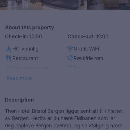
Göteborg
Hele Danmark
About this property
Check-in:
15:00
Check-out:
12:00
Done
accessible
wifi
HC-vennlig
Gratis WiFi
restaurant
smoke_free
Restaurant
Røykfrie rom
pets
local_bar
Kjæledyrvennlig
Bar
Parkering mot
Read more
fitness_center
local_parking
Treningsrom
betaling
ev_station
Lader for elbil
Description
Thon Hotel Bristol Bergen ligger sentralt til i hjertet
av Bergen. Herfra er du nære Fløibanen som lar
deg oppleve Bergen ovenfra, og selvfølgelig nære