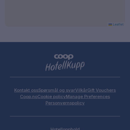
Leaflet
Kontakt oss
Spørsmål og svar
Vilkår
Gift Vouchers
Coop.no
Cookie policy
Manage Preferences
Personvernspolicy
Hotellopphold