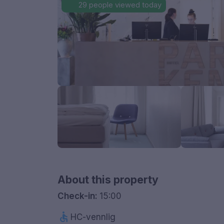
29 people viewed today
About this property
Check-in:
15:00
accessible
HC-vennlig