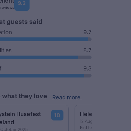
ellent
9.2
 reviews
t guests said
ation
9.7
lities
8.7
f
9.3
 what they love
Read more
stein Husefest
Helene Klæbo
10
eland
12 August 2025
Fint hotell med god beli
 October 2025