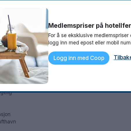
Medlemspriser på hotellfer
For å se eksklusive medlemspriser 
logg inn med epost eller mobil nu
Tilbak
Logg inn med Coop
gelig
asjon
lufthavn