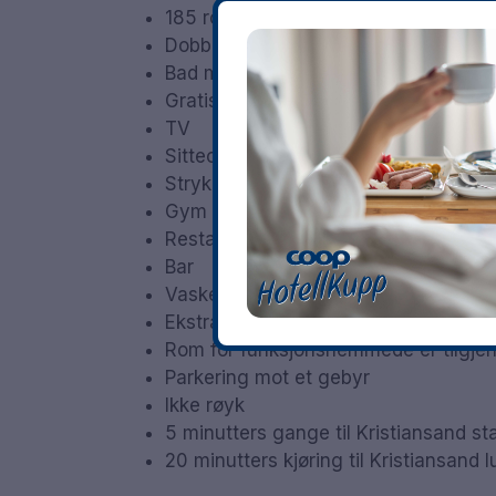
185 rom
Dobbeltrom og familierom
Bad med dusj
Gratis wifi
TV
Sitteområde
Strykejern / strykebrett
Gym
Restaurant
Bar
Vaskeri
Ekstra seng mot et gebyr
Rom for funksjonshemmede er tilgjen
Parkering mot et gebyr
Ikke røyk
5 minutters gange til Kristiansand st
20 minutters kjøring til Kristiansand 