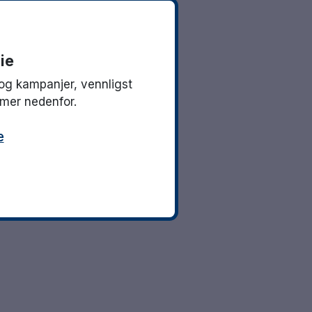
ie
og kampanjer, vennligst
mmer nedenfor.
e