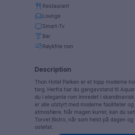
restaurant
Restaurant
chair
Lounge
tv
Smart-Tv
local_bar
Bar
smoke_free
Røykfrie rom
Description
Thon Hotel Parken er et topp moderne hote
torg. Herfra har du gangavstand til Aqu
du i elegante rom innredet i skandinavis
er alle utstyrt med moderne fasiliteter o
atmosfære. Når magen kurrer, kan du sett
Torvet Bistro, når som helst på dagen og 
ostefat.