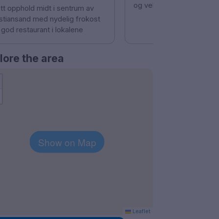
og veldig gode senger.
ott opphold midt i sentrum av
istiansand med nydelig frokost
 god restaurant i lokalene
lore the area
Show on Map
Leaflet