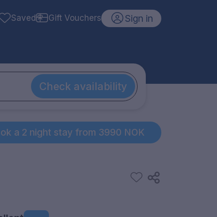
Sign in
Saved
Gift Vouchers
Check availability
ok a 2 night stay from 3990 NOK