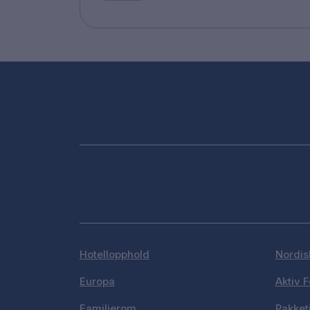
Hotellopphold
Nordis
Europa
Aktiv F
Familierom
Pakket