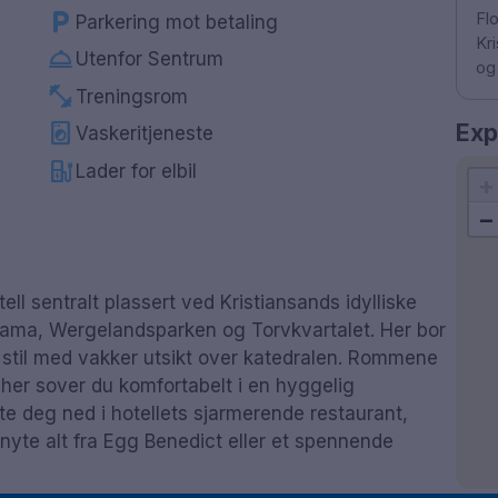
local_parking
Fl
Parkering mot betaling
Kr
room_service
Utenfor Sentrum
og
fitness_center
Treningsrom
local_laundry_service
Exp
Vaskeritjeneste
ev_station
Lader for elbil
+
−
ll sentralt plassert ved Kristiansands idylliske
arama, Wergelandsparken og Torvkvartalet. Her bor
k stil med vakker utsikt over katedralen. Rommene
g her sover du komfortabelt i en hyggelig
e deg ned i hotellets sjarmerende restaurant,
nyte alt fra Egg Benedict eller et spennende