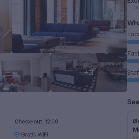
Exc
26
Wha
Loc
Faci
+3
Staf
See
Øy
Check-out:
12:00
M
wifi
Gratis WiFi
02