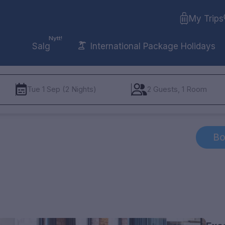
My Trips
Nytt!
Salg
International Package Holidays
Tue 1 Sep (2 Nights)
2 Guests, 1 Room
Bo