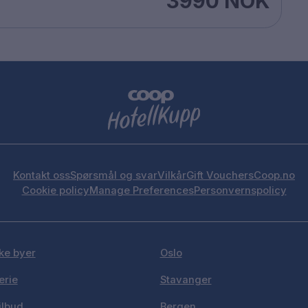
3990 NOK
Kontakt oss
Spørsmål og svar
Vilkår
Gift Vouchers
Coop.no
Cookie policy
Manage Preferences
Personvernspolicy
ke byer
Oslo
erie
Stavanger
ilbud
Bergen