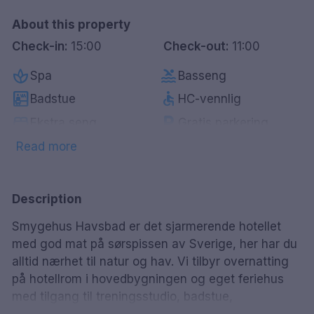
About this property
Check-in:
15:00
Check-out:
11:00
spa
pool
Spa
Basseng
sauna
accessible
Badstue
HC-vennlig
bed
local_parking
Ekstra seng
Gratis parkering
fitness_center
local_bar
Treningsrom
Bar
Read more
wifi
pets
Gratis WiFi
Kjæledyrvennlig
Description
Smygehus Havsbad er det sjarmerende hotellet
med god mat på sørspissen av Sverige, her har du
alltid nærhet til natur og hav. Vi tilbyr overnatting
på hotellrom i hovedbygningen og eget feriehus
med tilgang til treningsstudio, badstue,
innendørsbasseng og varmt utendørsbasseng.