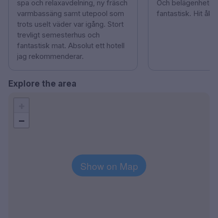
spa och relaxavdelning, ny fräsch
Och belägenheten ä
varmbassäng samt utepool som
fantastisk. Hit åke
trots uselt väder var igång. Stort
trevligt semesterhus och
fantastisk mat. Absolut ett hotell
jag rekommenderar.
Explore the area
+
−
Show on Map