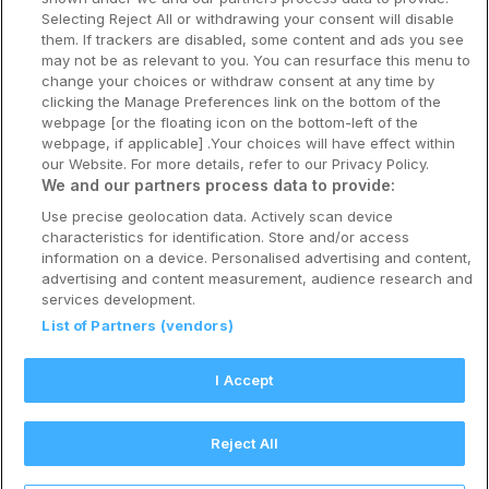
Selecting Reject All or withdrawing your consent will disable
Om Coop HotellKupp
them. If trackers are disabled, some content and ads you see
may not be as relevant to you. You can resurface this menu to
Konkurranse
change your choices or withdraw consent at any time by
clicking the Manage Preferences link on the bottom of the
Koselig avbrekk
webpage [or the floating icon on the bottom-left of the
webpage, if applicable] .Your choices will have effect within
Velvære i var
our Website. For more details, refer to our Privacy Policy.
We and our partners process data to provide:
Premiumhotell
Use precise geolocation data. Actively scan device
characteristics for identification. Store and/or access
Venninnetur
information on a device. Personalised advertising and content,
advertising and content measurement, audience research and
services development.
List of Partners (vendors)
Reservasjonsspørsmål:
info@coophotellkupp.com
I Accept
Hotellsupport:
scandinavian@digibreaks.com
Reject All