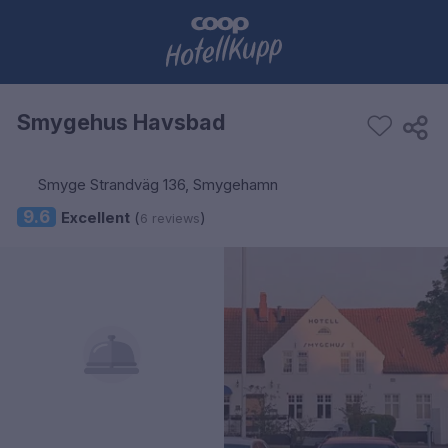
Smygehus Havsbad
Smyge Strandväg 136, Smygehamn
9.6
Excellent
(
)
6 reviews