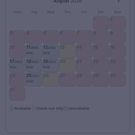
Bar
Gratis parkering
Gym
Spa
Badstue
Varmt innendørsbasseng
Varmt utendørs evighetsbasseng
Avslappingsavdeling
Behandlingsrom
Tilrettelagt for funksjonshemmede på
forespørsel
Kjæledyr tillatt på forespørsel (300 SEK per
opphold)
Ekstra seng (450 SEK per natt)
Available
Check-out only
Unavailable
Barn under 15 år er velkomne i avslapningsområdet