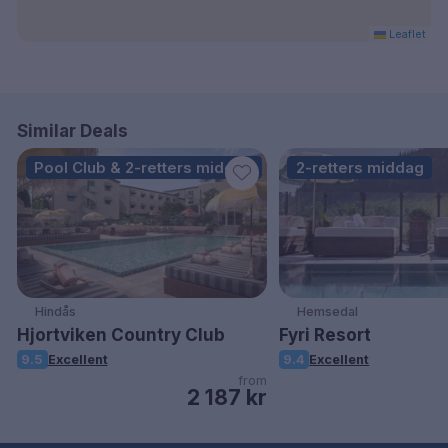
Leaflet
Similar Deals
Pool Club & 2-retters middag
2-retters middag
Hindås
Hemsedal
Hjortviken Country Club
Fyri Resort
9.5
Excellent
9.4
Excellent
from
2 187 kr