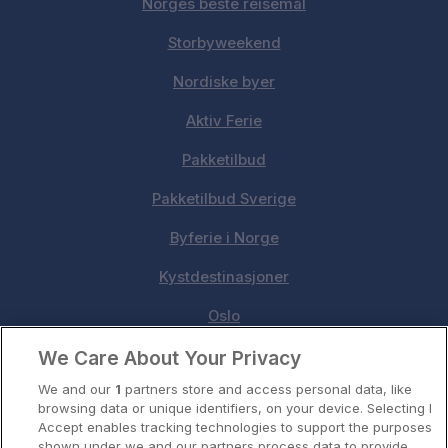
Norges beste reisemål
Storbyweekend
Nordiske byer
Aktiv Ferie
Pakketilbud
Pakketilbud Sverige
Byferie i Norge
Kystdestinasjoner
Oslo
We Care About Your Privacy
Stavanger
We and our
1
partners store and access personal data, like
Bergen
browsing data or unique identifiers, on your device. Selecting I
Accept enables tracking technologies to support the purposes
Utforsk Norden
shown under we and our partners process data to provide.