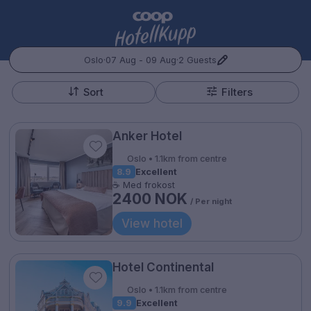
Oslo
·
07 Aug - 09 Aug
·
2 Guests
+
Popular Destinations:
−
Sort
Filters
Hele Norge
Anker Hotel
Oslo
Oslo • 1.1km from centre
8.9
Excellent
Bergen
☕ Med frokost
2400 NOK
/ Per night
Kontakt oss
Spørsmål og svar
Vilkår
Gift Vouchers
Coop.no
Cookie policy
Manage Preferences
Trondheim
View hotel
Personvernspolicy
Hele Sverige
Hotel Continental
Stockholm
Oslo • 1.1km from centre
Hotellopphold
9.9
Excellent