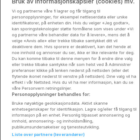
Oslo
Bruk av informasjonskapsler (cookies) mv.
View hotel
Vi og partnerne våre
1
lagrer og får tilgang til
Stavanger
personopplysninger, for eksempel nettleserdata eller unike
identifikatorer, på enheten din. Hvis du velger «Jeg godtar»,
Bergen
SALG
kan sporingsteknologier støtte formålene som vises under «Vi
Thon Hotel Europa
og partnerne våre behandler data for å levere», mens det å
Utforsk Norden
velge «Avvis alle» eller trekke tilbake samtykket ditt vil
Oslo • 1.3km from centre
deaktivere dem. Hvis sporere er deaktivert, kan det hende at
Om Coop HotellKupp
9.4
Excellent
noe innhold og annonser du ser, ikke er like relevante for deg.
Salg med frokost
Du kan komme tilbake til denne menyen for å endre dine valg
2270 NOK
Konkurranse
/ Per night
eller trekke tilbake samtykke når som helst ved å Administrer
preferanser klikke på lenken nederst på nettsiden (eller det
View hotel
Koselig avbrekk
flytende ikonet nederst til venstre på nettsiden). Dine valg vil ha
effekt i vår Nettsted. Hvis du vil ha mer informasjon, kan du se
Velvære i var
våre Personvern retningslinjer.
Smarthotel Oslo
Personopplysninger behandles for:
Premiumhotell
Oslo • 1.2km from centre
Bruke nøyaktige geolokasjonsdata. Aktivt skanne
8.9
Excellent
enhetsegenskaper for identifikasjon. Lagre og/eller få tilgang til
Venninnetur
☕ Med frokost
informasjon på en enhet. Personlig tilpasset annonsering og
2285 NOK
innhold, annonsering- og innholdsmåling,
/ Per night
publikumsundersøkelser og tjenesteutvikling.
View hotel
Liste over partnere (leverandører)
Reservasjonsspørsmål: