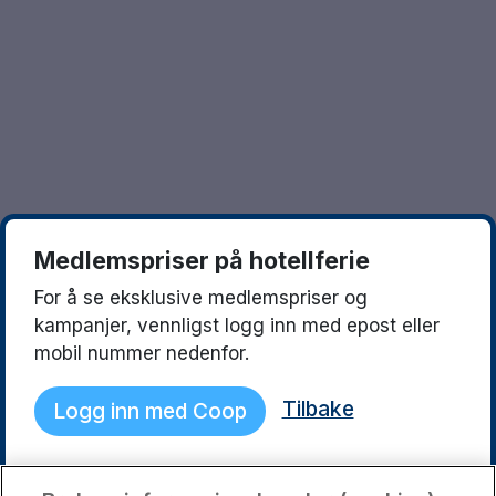
Göteborg
Europa
Familierom
Hele Danmark
Opplev en ny destinasjon
Done
Norges beste reisemål
Storbyweekend
Nordiske byer
Medlemspriser på hotellferie
Aktiv Ferie
For å se eksklusive medlemspriser og
Pakketilbud
kampanjer, vennligst logg inn med epost eller
mobil nummer nedenfor.
Pakketilbud Sverige
Tilbake
Logg inn med Coop
Byferie i Norge
Kystdestinasjoner