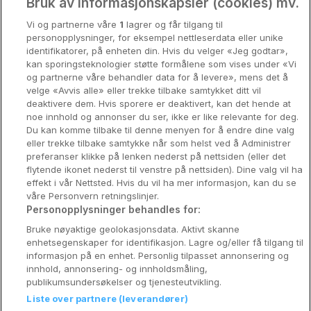
Oslo
Bruk av informasjonskapsler (cookies) mv.
Vi og partnerne våre
1
lagrer og får tilgang til
Stavanger
personopplysninger, for eksempel nettleserdata eller unike
identifikatorer, på enheten din. Hvis du velger «Jeg godtar»,
Bergen
kan sporingsteknologier støtte formålene som vises under «Vi
og partnerne våre behandler data for å levere», mens det å
Utforsk Norden
velge «Avvis alle» eller trekke tilbake samtykket ditt vil
deaktivere dem. Hvis sporere er deaktivert, kan det hende at
Om Coop HotellKupp
noe innhold og annonser du ser, ikke er like relevante for deg.
Du kan komme tilbake til denne menyen for å endre dine valg
Konkurranse
eller trekke tilbake samtykke når som helst ved å Administrer
preferanser klikke på lenken nederst på nettsiden (eller det
Koselig avbrekk
flytende ikonet nederst til venstre på nettsiden). Dine valg vil ha
effekt i vår Nettsted. Hvis du vil ha mer informasjon, kan du se
Velvære i var
våre Personvern retningslinjer.
Personopplysninger behandles for:
Premiumhotell
Bruke nøyaktige geolokasjonsdata. Aktivt skanne
enhetsegenskaper for identifikasjon. Lagre og/eller få tilgang til
Venninnetur
informasjon på en enhet. Personlig tilpasset annonsering og
innhold, annonsering- og innholdsmåling,
publikumsundersøkelser og tjenesteutvikling.
Liste over partnere (leverandører)
Reservasjonsspørsmål: