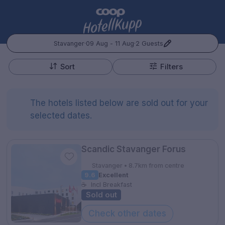
Stavanger
·
09 Aug - 11 Aug
·
2 Guests
+
Popular Destinations:
−
Sort
Filters
Hele Norge
The hotels listed below are sold out for your
Oslo
selected dates.
Bergen
Kontakt oss
Spørsmål og svar
Vilkår
Gift Vouchers
Scandic Stavanger Forus
Coop.no
Cookie policy
Manage Preferences
Trondheim
Stavanger • 8.7km from centre
Personvernspolicy
9.6
Excellent
Hele Sverige
☕
Incl Breakfast
Sold out
Stockholm
Check other dates
Hotellopphold