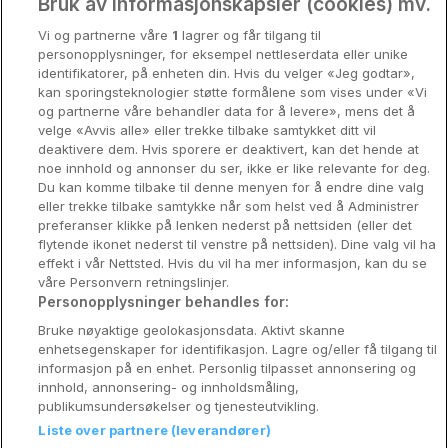
Oslo
Bruk av informasjonskapsler (cookies) mv.
Scandic Stavanger City
Vi og partnerne våre
1
lagrer og får tilgang til
Stavanger
Stavanger • 716m from centre
personopplysninger, for eksempel nettleserdata eller unike
9.3
Excellent
identifikatorer, på enheten din. Hvis du velger «Jeg godtar»,
Bergen
☕
Incl Breakfast
kan sporingsteknologier støtte formålene som vises under «Vi
Sold out
og partnerne våre behandler data for å levere», mens det å
Utforsk Norden
velge «Avvis alle» eller trekke tilbake samtykket ditt vil
Check other dates
deaktivere dem. Hvis sporere er deaktivert, kan det hende at
Om Coop HotellKupp
noe innhold og annonser du ser, ikke er like relevante for deg.
Du kan komme tilbake til denne menyen for å endre dine valg
Konkurranse
Scandic Stavanger Park
eller trekke tilbake samtykke når som helst ved å Administrer
preferanser klikke på lenken nederst på nettsiden (eller det
Koselig avbrekk
Stavanger • 397m from centre
flytende ikonet nederst til venstre på nettsiden). Dine valg vil ha
9.7
Excellent
effekt i vår Nettsted. Hvis du vil ha mer informasjon, kan du se
Velvære i var
☕
Incl Breakfast
våre Personvern retningslinjer.
Sold out
Personopplysninger behandles for:
Premiumhotell
Bruke nøyaktige geolokasjonsdata. Aktivt skanne
Check other dates
enhetsegenskaper for identifikasjon. Lagre og/eller få tilgang til
Venninnetur
informasjon på en enhet. Personlig tilpasset annonsering og
innhold, annonsering- og innholdsmåling,
SALG
publikumsundersøkelser og tjenesteutvikling.
Thon Hotel Maritim
Liste over partnere (leverandører)
Reservasjonsspørsmål:
Stavanger • 185m from centre