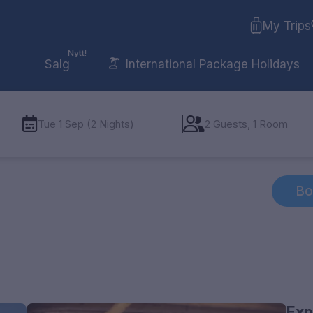
My Trips
Nytt!
Salg
International Package Holidays
Tue 1 Sep (2 Nights)
2 Guests, 1 Room
Bo
Exp