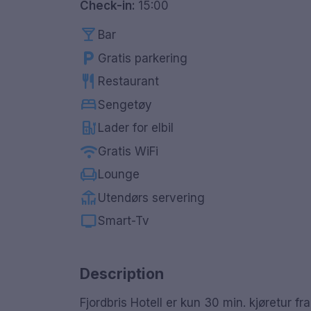
Check-in:
15:00
local_bar
Bar
local_parking
Gratis parkering
restaurant
Restaurant
bed
Sengetøy
ev_station
Lader for elbil
wifi
Gratis WiFi
chair
Lounge
deck
Utendørs servering
tv
Smart-Tv
Description
Fjordbris Hotell er kun 30 min. kjøretur f