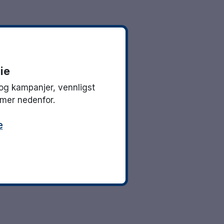
ie
og kampanjer, vennligst
mmer nedenfor.
e