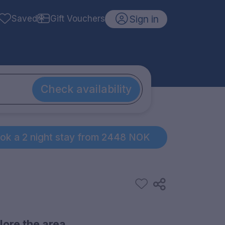
Sign in
Saved
Gift Vouchers
Check availability
ok a 2 night stay from 2448 NOK
lore the area