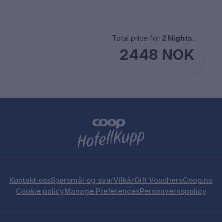
Total price for
2 Nights
.
2448 NOK
Kontakt oss
Spørsmål og svar
Vilkår
Gift Vouchers
Coop.no
Cookie policy
Manage Preferences
Personvernspolicy