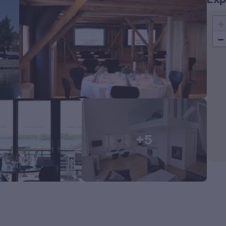
+
−
+5