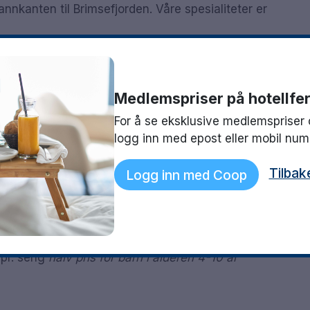
annkanten til Brimsefjorden. Våre spesialiteter er
Medlemspriser på hotellfer
For å se eksklusive medlemspriser 
logg inn med epost eller mobil nu
Tilbak
Logg inn med Coop
 pr. seng
halv pris for barn i alderen 4-10 år