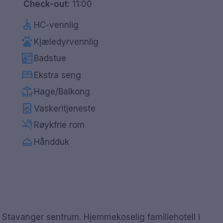
Check-out:
11:00
accessible
HC-vennlig
pets
Kjæledyrvennlig
sauna
Badstue
bed
Ekstra seng
deck
Hage/Balkong
local_laundry_service
Vaskeritjeneste
smoke_free
Røykfrie rom
room_service
Håndduk
ra Stavanger sentrum. Hjemmekoselig familiehotell i