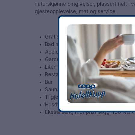
naturskjønne omgivelser, plassert helt i v
gjesteopplevelse, mat og service.
Gratis parkering
Bad med dusj
Apple TV
Garderobe
Liten arbeidsstasjon
Restaurant
fra NOK 295 pr. person
Bar
Sauna
100 NOK pr. person
Tilgjengelig med rullestol
Husdyr er tillatt
Ekstra seng mot pristillegg 400 NOK