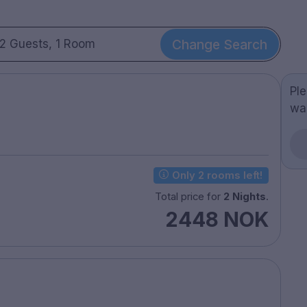
Change Search
2 Guests, 1 Room
Pl
wa
Only 2 rooms left!
Total price for
2 Nights
.
2448 NOK