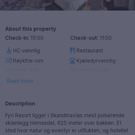
Göteborg
Hele Danmark
About this property
Check-in:
15:00
Check-out:
11:00
Done
accessible
restaurant
HC-vennlig
Restaurant
smoke_free
pets
Røykfrie rom
Kjæledyrvennlig
wifi
ev_station
Gratis WiFi
Lader for elbil
local_bar
spa
Bar
Spa
Read more
fitness_center
sauna
Treningsrom
Badstue
tv
wine_bar
Smart-Tv
Minibar
Description
Parkering mot
pool
local_parking
Basseng
Fyri Resort ligger i Skandinavias mest pulserende
betaling
skianlegg Hemsedal, 625 meter over bakken. Et
sted hvor natur og eventyr er utflukten, og hotellet