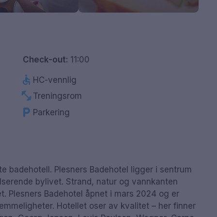
Check-out:
11:00
accessible
HC-vennlig
fitness_center
Treningsrom
local_parking
Parkering
e badehotell. Plesners Badehotel ligger i sentrum
ulserende bylivet. Strand, natur og vannkanten
et. Plesners Badehotel åpnet i mars 2024 og er
eligheter. Hotellet oser av kvalitet – her finner