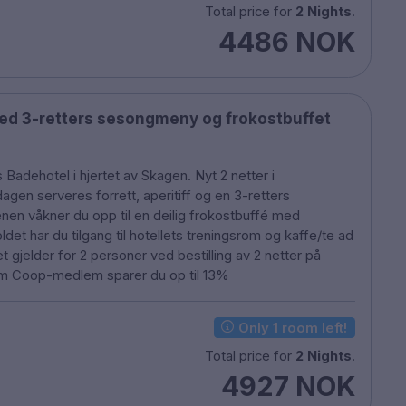
Total price for
2 Nights
.
4486 NOK
d 3-retters sesongmeny og frokostbuffet
 Badehotel i hjertet av Skagen. Nyt 2 netter i
en serveres forrett, aperitiff og en 3-retters
en våkner du opp til en deilig frokostbuffé med
det har du tilgang til hotellets treningsrom og kaffe/te ad
t gjelder for 2 personer ved bestilling av 2 netter på
om Coop-medlem sparer du op til 13%
Only 1 room left!
Total price for
2 Nights
.
4927 NOK