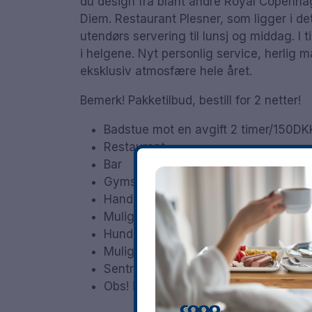
du design fra blant andre Royal Copenha
Diem. Restaurant Plesner, som ligger i de
utendørs servering til lunsj og middag. I 
i helgene. Nyt personlig service, herlig 
eksklusiv atmosfære hele året.
Bemerk! Pakketilbud, bestill for 2 netter!
Badstue mot en avgift 2 timer/150DK
Restaurant
Bar
Gymsal
Handikapvennlig
Mulighet for parkering
Hund tillatt mot et gebyr på 350DKK
Mulighet for ekstra seng på noen ro
Sentral beliggenhet i Skagen
Obs! innsjekking kl. 15 i mai, juni, jul