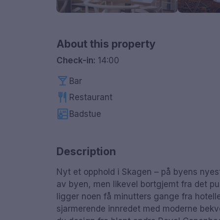
About this property
Check-in:
14:00
local_bar
Bar
restaurant
Restaurant
sauna
Badstue
Description
Nyt et opphold i Skagen – på byens nyest
av byen, men likevel bortgjemt fra det p
ligger noen få minutters gange fra hotell
sjarmerende innredet med moderne bekvemm