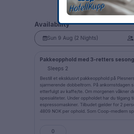
Availability
Sun 9 Aug (2 Nights)
Pakkeopphold med 3-retters sesong
Sleeps 2
Bestill et eksklusivt pakkeopphold på Plesners 
sjarmerende dobbeltrom. På ankomstdagen ser
etterfulgt av kaffe/te. Om morgenen våkner du
spesialiteter. Under oppholdet har du tilgang ti
espressomaskiner. Tilbudet gjelder for 2 perso
4809 NOK per ophold. Som Coop-medlem spar
0