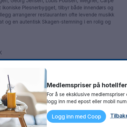
gen, Georg Jensen, Louis Poulsen, Wegner, Carpe
t ikoniske Plesnerbygget, tilbyr både innendørs og
tillegg arrangerer restauranten ofte levende musikk
mat og en autentisk Skagen-stemning i en rolig og
K
Medlemspriser på hotellfer
For å se eksklusive medlemspriser 
logg inn med epost eller mobil nu
m mot en ekstra kostnad
Tilbak
Logg inn med Coop
i og helligdager