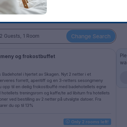
Change Search
2 Guests, 1 Room
Pl
meny og frokostbuffet
wa
Badehotel i hjertet av Skagen. Nyt 2 netter i et
veres forrett, aperitiff og en 3-retters sesongmeny
 opp til en deilig frokostbuffé med badehotellets egne
l hotellets treningsrom og kaffe/te ad libitum fra hotellets
ner ved bestilling av 2 netter på utvalgte datoer. Fra
er du op til 13%
Only 2 rooms left!