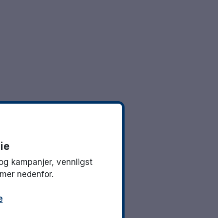
ie
og kampanjer, vennligst
mmer nedenfor.
e