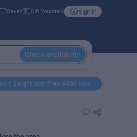
Sign in
Saved
Gift Vouchers
Check availability
ok a 2 night stay from 4486 NOK
lore the area