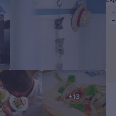
+
−
+13