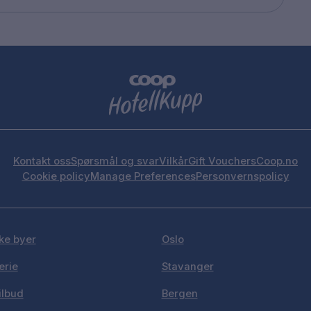
Kontakt oss
Spørsmål og svar
Vilkår
Gift Vouchers
Coop.no
Cookie policy
Manage Preferences
Personvernspolicy
ke byer
Oslo
erie
Stavanger
ilbud
Bergen