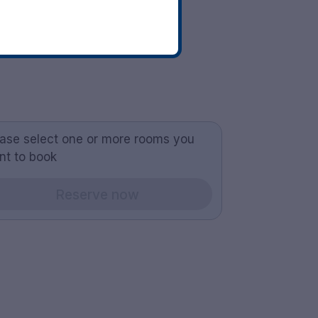
ease select one or more rooms you
nt to book
Reserve now