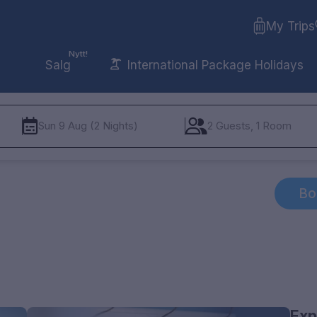
My Trips
Nytt!
Salg
International Package Holidays
Sun 9 Aug (2 Nights)
2 Guests, 1 Room
Bo
Exp