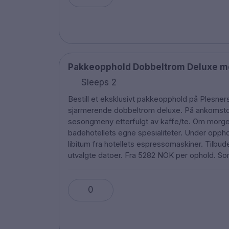
Pakkeopphold Dobbeltrom Deluxe me
Sleeps 2
Bestill et eksklusivt pakkeopphold på Plesners
sjarmerende dobbeltrom deluxe. På ankomstdag
sesongmeny etterfulgt av kaffe/te. Om morgen
badehotellets egne spesialiteter. Under opphol
libitum fra hotellets espressomaskiner. Tilbude
utvalgte datoer. Fra 5282 NOK per ophold. S
0