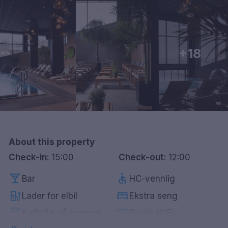
Göteborg
Hele Danmark
+18
Done
About this property
Check-in:
15:00
Check-out:
12:00
local_bar
accessible
Bar
HC-vennlig
ev_station
bed
Lader for elbil
Ekstra seng
coffee
wifi
Kaffe/te på rommet
Gratis WiFi