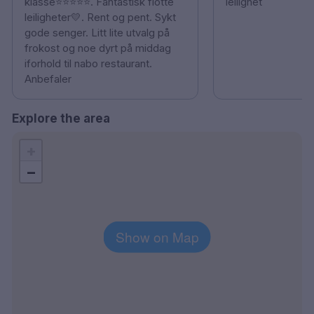
klasse⭐️⭐️⭐️⭐️⭐️. Fantastisk flotte
leilighet
leiligheter💛. Rent og pent. Sykt
gode senger. Litt lite utvalg på
frokost og noe dyrt på middag
iforhold til nabo restaurant.
Anbefaler
Explore the area
+
−
Show on Map