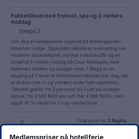
Pakketilbud med frokost, spa og 3-retters
middag
Sleeps 2
Unn deg et avslappende opphold på Riddergaarden
Mountain Lodge. Oppholdet inkluderer overnatting i en
moderne studioleilighet, nordisk frokostbuffé og en
smakfull 3-retters middag på Casa Montagna, med
italienske smaker og utvalgte viner. I tillegg er én
inngang på 2 timer til Ridderbadet inkludert per dag, slik
at du kan nyte ro og velvære under hele oppholdet.
Tilbudet gjelder for 2 personer fra 1 natt på utvalgte
datoer, fra 3 590 NOK per natt (før 4 988 NOK), med
opptil 30 % rabatt for Coop-medlemmer.
Total price for
2 Nights
.
0
4180 NOK
Medlemspriser på hotellferie