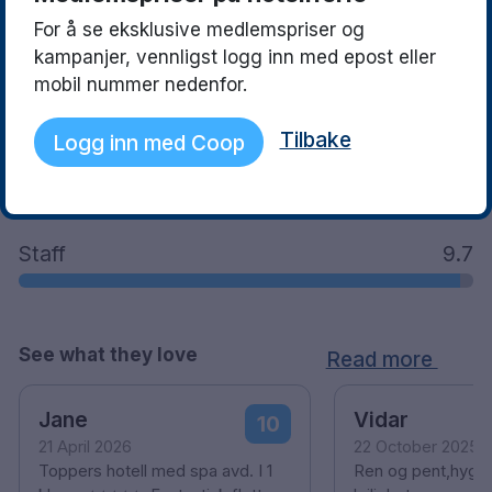
For å se eksklusive medlemspriser og
kampanjer, vennligst logg inn med epost eller
What guests said
mobil nummer nedenfor.
Location
9.8
Tilbake
Logg inn med Coop
Facilities
9.8
Staff
9.7
See what they love
Read more
Jane
Vidar
10
21 April 2026
22 October 2025
Toppers hotell med spa avd. I 1
Ren og pent,hygge