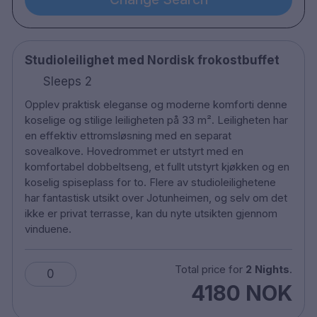
29 rum
TV
Studioleilighet med Nordisk frokostbuffet
Hårføner
Te/kaffe i rom
Sleeps 2
Restaurant
Opplev praktisk eleganse og moderne komforti denne
Bar
koselige og stilige leiligheten på 33 m². Leiligheten har
Bar i spaen
en effektiv ettromsløsning med en separat
Sauna
sovealkove. Hovedrommet er utstyrt med en
komfortabel dobbeltseng, et fullt utstyrt kjøkken og en
Spa
koselig spiseplass for to. Flere av studioleilighetene
Pool
har fantastisk utsikt over Jotunheimen, og selv om det
Jacuzzi
ikke er privat terrasse, kan du nyte utsikten gjennom
Rullestolvennlig
vinduene.
Kjæledyr vennlig
Ekstra seng
Total price for
2 Nights
.
0
Ladestasjon for elbiler
4180 NOK
Betalings parkering
Ca. 3 timers kjøring fra Oslo