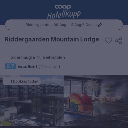
Riddergaarden Mountain Lodge
·
09 Aug - 11 Aug
·
2 Guests
Popular Destinations:
Riddergaarden Mountain Lodge
Hele Norge
Skjenhauglie 41, Beitostølen
Oslo
9.7
Excellent
(
)
13 reviews
Bergen
1 booking today
Trondheim
Hele Sverige
Stockholm