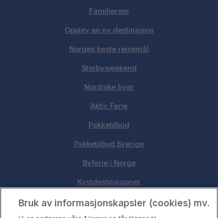
Familierom
Opplev en ny destinasjon
Norges beste reisemål
Storbyweekend
Nordiske byer
Aktiv Ferie
Pakketilbud
Pakketilbud Sverige
Byferie i Norge
Kystdestinasjoner
Oslo
Bruk av informasjonskapsler (cookies) mv.