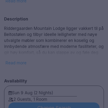
hot_tub
pool
Boblebad
Basseng
Read more
restaurant
sauna
Restaurant
Badstue
spa
bed
Spa
Sengetøy
Description
business_center
child_care
Business Center
Høystol/Barnestol
Riddergaarden Mountain Lodge ligger vakkert til på
chair
smoke_free
Lounge
Røykfrie rom
Beitostølen og tilbyr ideelle leiligheter med nøye
utvalgte møbler som kombinerer en koselig og
Parkering mot
deck
local_parking
Utendørs servering
innbydende atmosfære med moderne fasiliteter, og
betaling
gir høy komfort, så du kan slappe av og føle deg
pets
room_service
Kjæledyrvennlig
Håndduk
ekstra luksuriøs, enten du går barføtt på varme
child_care
Read more
Barneklubb
gulv eller trekker på deg fjellstøvlene etter en aktiv
dag ute. På Riddergaarden Mountain Lodge kan du
nyte utendørs jacuzzi og basseng, med fantastisk
Availability
utsikt over alpinbakken og Jotunheimen. Her får du
alt du trenger – og litt til! Velkommen til
Sun 9 Aug (2 Nights)
Riddergaarden, hvor natur, komfort og luksus
2 Guests, 1 Room
skaper minner for livet.
Change Search