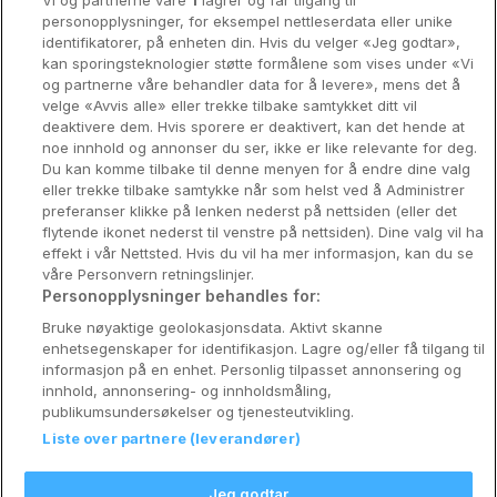
Vi og partnerne våre
1
lagrer og får tilgang til
Stavanger
personopplysninger, for eksempel nettleserdata eller unike
identifikatorer, på enheten din. Hvis du velger «Jeg godtar»,
Bergen
kan sporingsteknologier støtte formålene som vises under «Vi
og partnerne våre behandler data for å levere», mens det å
Utforsk Norden
velge «Avvis alle» eller trekke tilbake samtykket ditt vil
deaktivere dem. Hvis sporere er deaktivert, kan det hende at
Om Coop HotellKupp
noe innhold og annonser du ser, ikke er like relevante for deg.
Du kan komme tilbake til denne menyen for å endre dine valg
Konkurranse
eller trekke tilbake samtykke når som helst ved å Administrer
preferanser klikke på lenken nederst på nettsiden (eller det
Koselig avbrekk
flytende ikonet nederst til venstre på nettsiden). Dine valg vil ha
effekt i vår Nettsted. Hvis du vil ha mer informasjon, kan du se
Velvære i var
våre Personvern retningslinjer.
Personopplysninger behandles for:
Premiumhotell
Bruke nøyaktige geolokasjonsdata. Aktivt skanne
enhetsegenskaper for identifikasjon. Lagre og/eller få tilgang til
Venninnetur
informasjon på en enhet. Personlig tilpasset annonsering og
innhold, annonsering- og innholdsmåling,
publikumsundersøkelser og tjenesteutvikling.
Liste over partnere (leverandører)
Reservasjonsspørsmål:
info@coophotellkupp.com
Jeg godtar