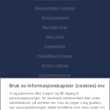
Norges beste reisemål
Storbyweekend
Nordiske byer
Aktiv Ferie
Pakketilbud
Pakketilbud Sverige
Byferie i Norge
Kystdestinasjoner
Oslo
Bruk av informasjonskapsler (cookies) mv.
Vi og partnerne våre
1
lagrer og får tilgang til
Stavanger
personopplysninger, for eksempel nettleserdata eller unike
identifikatorer, på enheten din. Hvis du velger «Jeg godtar»,
Bergen
kan sporingsteknologier støtte formålene som vises under «Vi