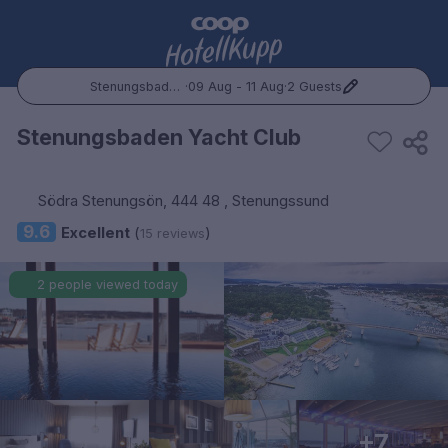
Stenungsbaden Yacht Club
·
09 Aug - 11 Aug
·
2 Guests
Popular Destinations:
Stenungsbaden Yacht Club
Hele Norge
Södra Stenungsön, 444 48 , Stenungssund
Oslo
9.6
Excellent
(
)
15 reviews
Bergen
2 people viewed today
Trondheim
Hele Sverige
Stockholm
+7