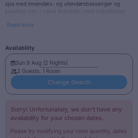
spa med innendørs- og utendørsbassenger og
koselige rom. I vakre Bohuslän, med Hakefjorden
rett utenfor døren, er du alltid nær vannet, perfekt
Read more
for sunne morgenturer. Om sommeren er en båttur
ut til Korsholmen i Bohuslän et must. Sett deg ned
på hotellets egen Captains Table restaurant, som
Availability
har en stilig, sporty og elegant avslappet
spisestue. Med påvirkninger fra både den
Sun 9 Aug (2 Nights)
amerikanske østkysten og den svenske
2 Guests, 1 Room
vestkysten, er det lett å bli forført av menyen. På
hotellets Bluewater SPA, Sports & Health Club har
Change Search
du muligheten til å slappe av fra en stressende
hverdag og skjemme deg bort med massasjer og
ansiktsbehandlinger, bare slappe av og føle deg
Sorry! Unfortunately, we don't have any
bra.
availability for your chosen dates.
214 rom
Please try modifying your room quantity, dates
Bad med dusj