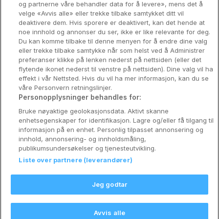
og partnerne våre behandler data for å levere», mens det å
Utforsk Norden
velge «Avvis alle» eller trekke tilbake samtykket ditt vil
deaktivere dem. Hvis sporere er deaktivert, kan det hende at
Om Coop HotellKupp
noe innhold og annonser du ser, ikke er like relevante for deg.
Du kan komme tilbake til denne menyen for å endre dine valg
Konkurranse
eller trekke tilbake samtykke når som helst ved å Administrer
preferanser klikke på lenken nederst på nettsiden (eller det
Koselig avbrekk
flytende ikonet nederst til venstre på nettsiden). Dine valg vil ha
effekt i vår Nettsted. Hvis du vil ha mer informasjon, kan du se
Velvære i var
våre Personvern retningslinjer.
Personopplysninger behandles for:
Premiumhotell
Bruke nøyaktige geolokasjonsdata. Aktivt skanne
enhetsegenskaper for identifikasjon. Lagre og/eller få tilgang til
Venninnetur
informasjon på en enhet. Personlig tilpasset annonsering og
innhold, annonsering- og innholdsmåling,
publikumsundersøkelser og tjenesteutvikling.
Liste over partnere (leverandører)
Reservasjonsspørsmål:
info@coophotellkupp.com
Jeg godtar
Hotellsupport:
scandinavian@digibreaks.com
Avvis alle