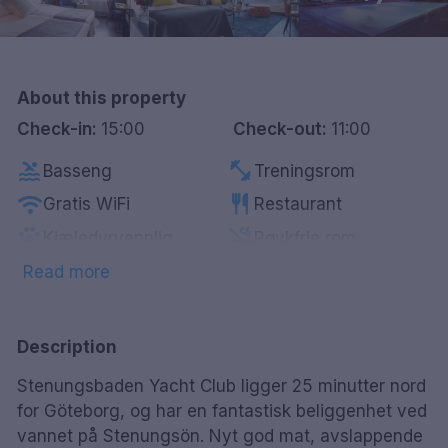
Göteborg
Hele Danmark
About this property
Check-in:
15:00
Check-out:
11:00
Done
pool
fitness_center
Basseng
Treningsrom
wifi
restaurant
Gratis WiFi
Restaurant
pets
smoke_free
Kjæledyrvennlig
Røykfrie rom
spa
wine_bar
Spa
Minibar
Read more
sauna
hot_tub
Badstue
Boblebad
ev_station
local_bar
Lader for elbil
Bar
Description
Parkering mot
tv
local_parking
Smart-Tv
Stenungsbaden Yacht Club ligger 25 minutter nord
betaling
for Göteborg, og har en fantastisk beliggenhet ved
vannet på Stenungsön. Nyt god mat, avslappende