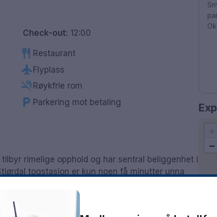
Sm
pa
Ok
Check-out:
12:00
restaurant
Restaurant
flight
Flyplass
smoke_free
Røykfrie rom
local_parking
Parkering mot betaling
Exp
+
−
ilbyr rimelige opphold og har sentral beliggenhet i
tjørdal togstasjon er kun noen få minutter unna
E6 og E14, er like i nærheten, noe som gjør hotellet
lig for både forretnings- og fritidsreisende. Perfekt
eller fly. Aiden By Best Western Trondheim Airport