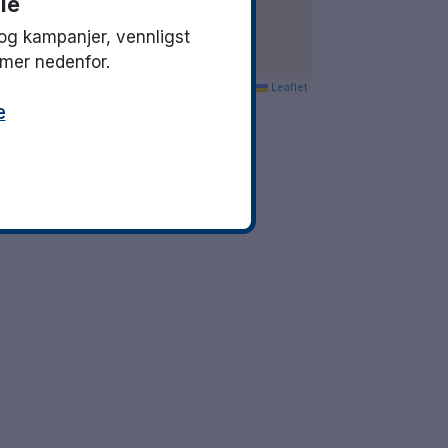
ie
og kampanjer, vennligst
mmer nedenfor.
Leaflet
e