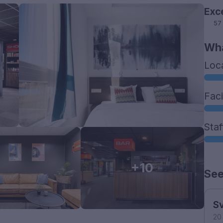
Exc
57
Wha
Loc
Faci
Staf
+10
See
Sv
20