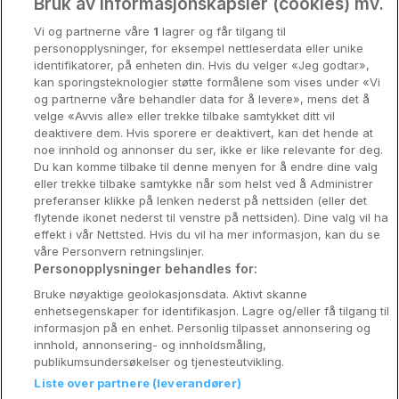
Oslo
Bruk av informasjonskapsler (cookies) mv.
Vi og partnerne våre
1
lagrer og får tilgang til
Stavanger
personopplysninger, for eksempel nettleserdata eller unike
identifikatorer, på enheten din. Hvis du velger «Jeg godtar»,
Bergen
kan sporingsteknologier støtte formålene som vises under «Vi
og partnerne våre behandler data for å levere», mens det å
Utforsk Norden
velge «Avvis alle» eller trekke tilbake samtykket ditt vil
deaktivere dem. Hvis sporere er deaktivert, kan det hende at
Om Coop HotellKupp
noe innhold og annonser du ser, ikke er like relevante for deg.
Du kan komme tilbake til denne menyen for å endre dine valg
Konkurranse
eller trekke tilbake samtykke når som helst ved å Administrer
preferanser klikke på lenken nederst på nettsiden (eller det
Koselig avbrekk
flytende ikonet nederst til venstre på nettsiden). Dine valg vil ha
effekt i vår Nettsted. Hvis du vil ha mer informasjon, kan du se
Velvære i var
våre Personvern retningslinjer.
Personopplysninger behandles for:
Premiumhotell
Bruke nøyaktige geolokasjonsdata. Aktivt skanne
enhetsegenskaper for identifikasjon. Lagre og/eller få tilgang til
Venninnetur
informasjon på en enhet. Personlig tilpasset annonsering og
innhold, annonsering- og innholdsmåling,
publikumsundersøkelser og tjenesteutvikling.
Liste over partnere (leverandører)
Reservasjonsspørsmål: