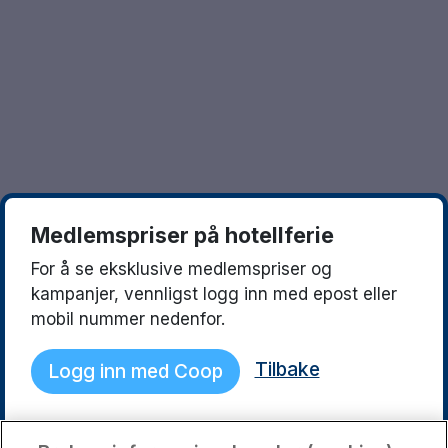
Göteborg
Europa
Familierom
Hele Danmark
Opplev en ny destinasjon
Done
Norges beste reisemål
Storbyweekend
Nordiske byer
Medlemspriser på hotellferie
Aktiv Ferie
For å se eksklusive medlemspriser og
Pakketilbud
kampanjer, vennligst logg inn med epost eller
mobil nummer nedenfor.
Pakketilbud Sverige
Tilbake
Logg inn med Coop
Byferie i Norge
Kystdestinasjoner